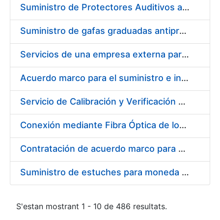
Suministro de Protectores Auditivos a medida para las personas trabajadoras de los Centros de Trabajo de Madrid y Burgos
Suministro de gafas graduadas antiproyecciones para los trabajadores de la FNMT-RCM en los centros de trabajo de Madrid y Burgos
Servicios de una empresa externa para el asesoramiento y resolución de los recursos de alzada que se presentan relacionados con procesos de selección para la FNMT-RCM
Acuerdo marco para el suministro e instalación de persianas, estores y otros complementos
Servicio de Calibración y Verificación Externa de los Equipos de Medición del Servicio de Prevención de la FNMT-RCM
Conexión mediante Fibra Óptica de los Centros de Proceso de Datos (CPDs) de las sedes de la FNMT-RCM de Burgos y Madrid
Contratación de acuerdo marco para el Suministro de Material de Electricidad para la Fábrica Nacional de Moneda y Timbre-Real Casa de la Moneda en su centro de trabajo de Burgos
Suministro de estuches para moneda de 30 €
S'estan mostrant 1 - 10 de 486 resultats.