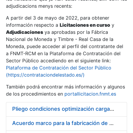
adjudicacions menys recents:
Mostra/Amaga
A partir del 3 de mayo de 2022, para obtener
información respecto a
Licitaciones en curso
y
Mostra/Amaga
Adjudicaciones
ya aprobadas por la Fábrica
Mostra/Amaga
Nacional de Moneda y Timbre - Real Casa de la
Moneda, puede acceder al perfil del contratante del
a FNMT-RCM en la Plataforma de Contratación del
Sector Público accediendo en el siguiente link:
Plataforma de Contratación del Sector Público
(https://contrataciondelestado.es/)
También podrá encontrar más información y algunos
de los procedimientos en
portallicitacion.fnmt.es
Pliego condiciones optimización cargas compras firmado
Mostra/Amaga
Acuerdo marco para la fabricación de piezas