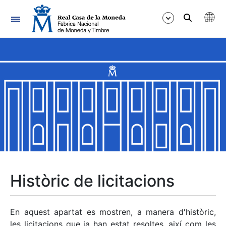
Navegació
Mostra/Amaga
Mostra/Amaga
Mostra/Amaga
Mostra/Amaga
Mostra/Amaga
Històric de licitacions
Mostra/Amaga
En aquest apartat es mostren, a manera d'històric,
les licitacions que ja han estat resoltes, així com les