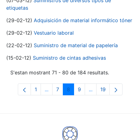
(07-03-12)
Suministros de diversos tipos de
etiquetas
(29-02-12)
Adquisición de material informático tóner
(29-02-12)
Vestuario laboral
(22-02-12)
Suministro de material de papelería
(15-02-12)
Suministro de cintas adhesivas
S'estan mostrant 71 - 80 de 184 resultats.
1
...
7
8
9
...
19
Pàgina
Pàgines intermèdies Utilitzeu TAB per n
Pàgina
Pàgina
Pàgina
Pàgines intermèdies 
Pàgina