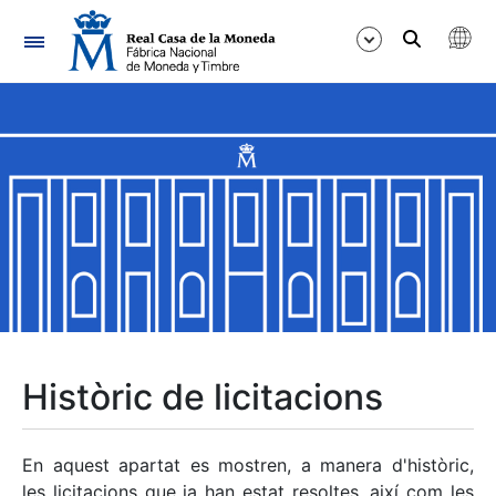
Navegació
Mostra/Amaga
Mostra/Amaga
Mostra/Amaga
Mostra/Amaga
Mostra/Amaga
Històric de licitacions
Mostra/Amaga
En aquest apartat es mostren, a manera d'històric,
les licitacions que ja han estat resoltes, així com les