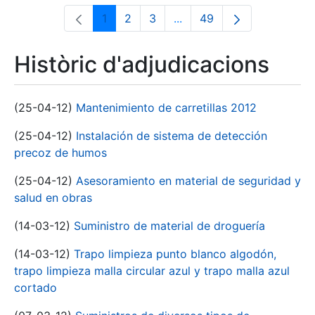
1
2
3
...
49
Pàgina
Pàgina
Pàgina
Pàgines intermèdies Utili
Pàgina
Històric d'adjudicacions
(25-04-12)
Mantenimiento de carretillas 2012
(25-04-12)
Instalación de sistema de detección
precoz de humos
(25-04-12)
Asesoramiento en material de seguridad y
salud en obras
(14-03-12)
Suministro de material de droguería
(14-03-12)
Trapo limpieza punto blanco algodón,
trapo limpieza malla circular azul y trapo malla azul
cortado