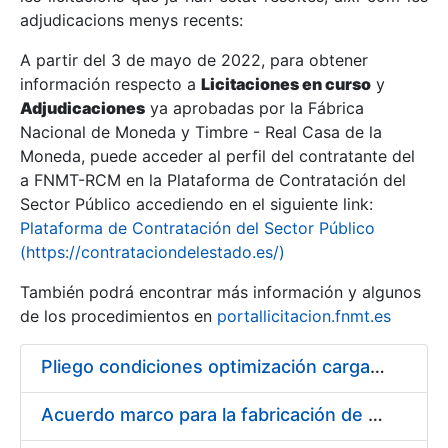
adjudicacions menys recents:
Mostra/Amaga
A partir del 3 de mayo de 2022, para obtener
información respecto a
Licitaciones en curso
y
Mostra/Amaga
Adjudicaciones
ya aprobadas por la Fábrica
Mostra/Amaga
Nacional de Moneda y Timbre - Real Casa de la
Moneda, puede acceder al perfil del contratante del
a FNMT-RCM en la Plataforma de Contratación del
Sector Público accediendo en el siguiente link:
Plataforma de Contratación del Sector Público
(https://contrataciondelestado.es/)
También podrá encontrar más información y algunos
de los procedimientos en
portallicitacion.fnmt.es
Pliego condiciones optimización cargas compras firmado
Mostra/Amaga
Acuerdo marco para la fabricación de piezas