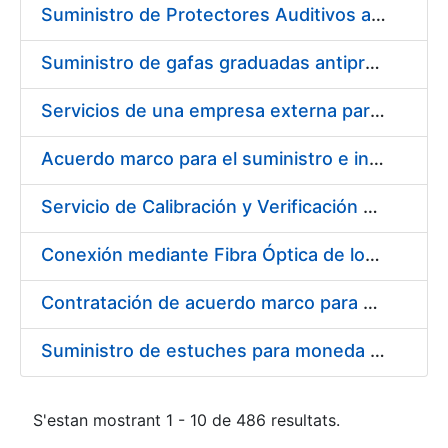
Suministro de Protectores Auditivos a medida para las personas trabajadoras de los Centros de Trabajo de Madrid y Burgos
Suministro de gafas graduadas antiproyecciones para los trabajadores de la FNMT-RCM en los centros de trabajo de Madrid y Burgos
Servicios de una empresa externa para el asesoramiento y resolución de los recursos de alzada que se presentan relacionados con procesos de selección para la FNMT-RCM
Acuerdo marco para el suministro e instalación de persianas, estores y otros complementos
Servicio de Calibración y Verificación Externa de los Equipos de Medición del Servicio de Prevención de la FNMT-RCM
Conexión mediante Fibra Óptica de los Centros de Proceso de Datos (CPDs) de las sedes de la FNMT-RCM de Burgos y Madrid
Contratación de acuerdo marco para el Suministro de Material de Electricidad para la Fábrica Nacional de Moneda y Timbre-Real Casa de la Moneda en su centro de trabajo de Burgos
Suministro de estuches para moneda de 30 €
S'estan mostrant 1 - 10 de 486 resultats.