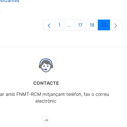
slizantes
s
1
...
17
18
19
Pàgina
Pàgines intermèdies Utilit
Pàgina
Pàgina
Pàgina
CONTACTE
ar amb FNMT-RCM mitjançant telèfon, fax o correu
electrònic