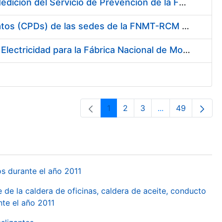
Servicio de Calibración y Verificación Externa de los Equipos de Medición del Servicio de Prevención de la FNMT-RCM
Conexión mediante Fibra Óptica de los Centros de Proceso de Datos (CPDs) de las sedes de la FNMT-RCM de Burgos y Madrid
Contratación de acuerdo marco para el Suministro de Material de Electricidad para la Fábrica Nacional de Moneda y Timbre-Real Casa de la Moneda en su centro de trabajo de Burgos
1
2
3
...
49
Pàgina
Pàgina
Pàgina
Pàgines intermèd
Pàgina
os durante el año 2011
 de la caldera de oficinas, caldera de aceite, conducto
te el año 2011