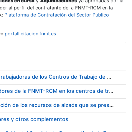
ciones en curso
y
Adjudicaciones
ya aprobadas por la
er al perfil del contratante del a FNMT-RCM en la
k:
Plataforma de Contratación del Sector Público
en
portallicitacion.fnmt.es
Suministro de Protectores Auditivos a medida para las personas trabajadoras de los Centros de Trabajo de Madrid y Burgos
Suministro de gafas graduadas antiproyecciones para los trabajadores de la FNMT-RCM en los centros de trabajo de Madrid y Burgos
Servicios de una empresa externa para el asesoramiento y resolución de los recursos de alzada que se presentan relacionados con procesos de selección para la FNMT-RCM
tores y otros complementos