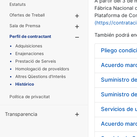
A partir del 3 de
Estatuts
Fábrica Nacional 
Plataforma de Cont
Ofertes de Treball
Mostra/Amaga
(https://contratac
Sala de Premsa
Mostra/Amaga
También podrá enc
Perfil de contractant
Mostra/Amaga
Adquisiciones
Pliego condic
Enajenaciones
Prestació de Serveis
Acuerdo marco
Homologació de proveïdors
Altres Qüestions d'Interès
Histórico
Política de privacitat
Transparencia
Mostra/Amag
Acuerdo marco