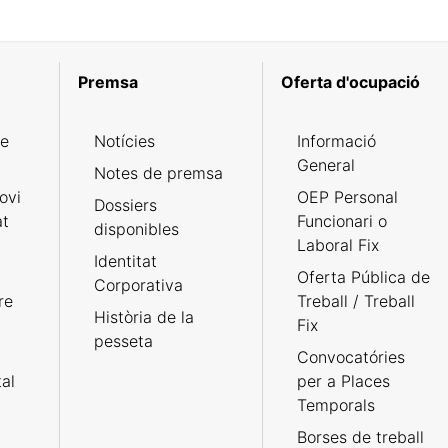
Premsa
Oferta d'ocupació
de
Notícies
Informació
General
Notes de premsa
ovi
OEP Personal
Dossiers
at
Funcionari o
disponibles
Laboral Fix
Identitat
Oferta Pública de
Corporativa
re
Treball / Treball
Història de la
Fix
pesseta
Convocatóries
tal
per a Places
Temporals
Borses de treball