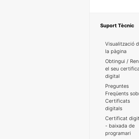
Suport Tècnic
Visualització 
la pàgina
Obtingui / Ren
el seu certific
digital
Preguntes
Freqüents sob
Certificats
digitals
Certificat digi
- baixada de
programari