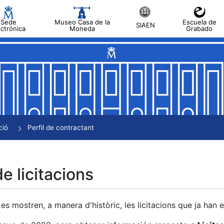
Sede
Museo Casa de la
Escuela de
SIAEN
ectrónica
Moneda
Grabado
a
a
a
a
ció
Perfil de contractant
a
de licitacions
es mostren, a manera d'històric, les licitacions que ja han 