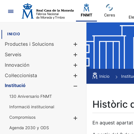
Navegació
FNMT
Ceres
El
INICIO
Productes i Solucions
Mostra/Amag
Serveis
Mostra/Amag
Innovación
Mostra/Amag
Col·leccionista
Mostra/Amag
Inicio
Institu
Institució
Mostra/Amag
130 Aniversario FNMT
Històric 
Informació institucional
Compromisos
Mostra/Amaga
En aquest apartat 
Agenda 2030 y ODS