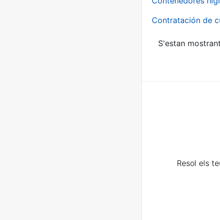
Contenedores higi
Contratación de c
S'estan mostrant
Resol els t