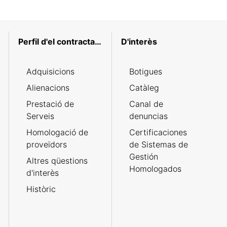
Perfil d'el contractant
D'interès
Adquisicions
Botigues
Alienacions
Catàleg
Prestació de
Canal de
Serveis
denuncias
Homologació de
Certificaciones
proveïdors
de Sistemas de
Gestión
Altres qüestions
Homologados
d'interès
Històric