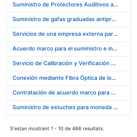
Suministro de Protectores Auditivos a medida para las personas trabajadoras de los Centros de Trabajo de Madrid y Burgos
Suministro de gafas graduadas antiproyecciones para los trabajadores de la FNMT-RCM en los centros de trabajo de Madrid y Burgos
Servicios de una empresa externa para el asesoramiento y resolución de los recursos de alzada que se presentan relacionados con procesos de selección para la FNMT-RCM
Acuerdo marco para el suministro e instalación de persianas, estores y otros complementos
Servicio de Calibración y Verificación Externa de los Equipos de Medición del Servicio de Prevención de la FNMT-RCM
Conexión mediante Fibra Óptica de los Centros de Proceso de Datos (CPDs) de las sedes de la FNMT-RCM de Burgos y Madrid
Contratación de acuerdo marco para el Suministro de Material de Electricidad para la Fábrica Nacional de Moneda y Timbre-Real Casa de la Moneda en su centro de trabajo de Burgos
Suministro de estuches para moneda de 30 €
S'estan mostrant 1 - 10 de 486 resultats.