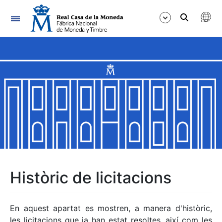
Navegació
Mostra/Amaga
Mostra/Amaga
Mostra/Amaga
Mostra/Amaga
Mostra/Amaga
Històric de licitacions
Mostra/Amaga
En aquest apartat es mostren, a manera d'històric,
les licitacions que ja han estat resoltes, així com les