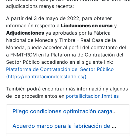
adjudicacions menys recents:
Mostra/Amaga
A partir del 3 de mayo de 2022, para obtener
información respecto a
Licitaciones en curso
y
Mostra/Amaga
Adjudicaciones
ya aprobadas por la Fábrica
Mostra/Amaga
Nacional de Moneda y Timbre - Real Casa de la
Moneda, puede acceder al perfil del contratante del
a FNMT-RCM en la Plataforma de Contratación del
Sector Público accediendo en el siguiente link:
Plataforma de Contratación del Sector Público
(https://contrataciondelestado.es/)
También podrá encontrar más información y algunos
de los procedimientos en
portallicitacion.fnmt.es
Pliego condiciones optimización cargas compras firmado
Mostra/Amaga
Acuerdo marco para la fabricación de piezas