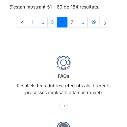
S'estan mostrant 51 - 60 de 184 resultats.
1
...
5
6
7
...
19
Pàgina
Pàgines intermèdies Utilitzeu TAB per n
Pàgina
Pàgina
Pàgina
Pàgines intermèdies 
Pàgina
FAQs
Resol els teus dubtes referents als diferents
processos implicats a la nostra web