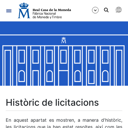
Navegació
Mostra/Amaga
Mostra/Amaga
Mostra/Amaga
Mostra/Amaga
Mostra/Amaga
Històric de licitacions
Mostra/Amaga
En aquest apartat es mostren, a manera d'històric,
les licitacions que ja han estat resoltes, així com les