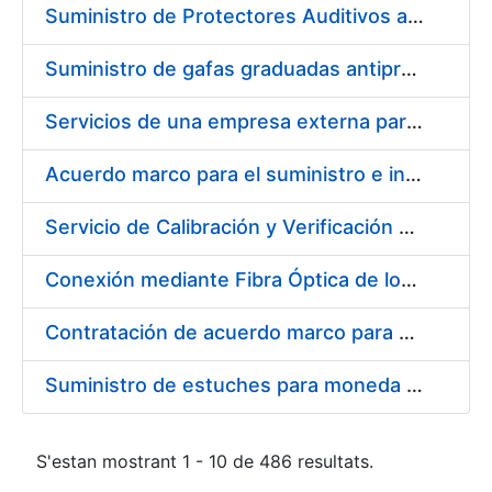
Suministro de Protectores Auditivos a medida para las personas trabajadoras de los Centros de Trabajo de Madrid y Burgos
Suministro de gafas graduadas antiproyecciones para los trabajadores de la FNMT-RCM en los centros de trabajo de Madrid y Burgos
Servicios de una empresa externa para el asesoramiento y resolución de los recursos de alzada que se presentan relacionados con procesos de selección para la FNMT-RCM
Acuerdo marco para el suministro e instalación de persianas, estores y otros complementos
Servicio de Calibración y Verificación Externa de los Equipos de Medición del Servicio de Prevención de la FNMT-RCM
Conexión mediante Fibra Óptica de los Centros de Proceso de Datos (CPDs) de las sedes de la FNMT-RCM de Burgos y Madrid
Contratación de acuerdo marco para el Suministro de Material de Electricidad para la Fábrica Nacional de Moneda y Timbre-Real Casa de la Moneda en su centro de trabajo de Burgos
Suministro de estuches para moneda de 30 €
S'estan mostrant 1 - 10 de 486 resultats.