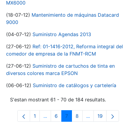
MX6000
(18-07-12)
Mantenimiento de máquinas Datacard
9000
(04-07-12)
Suministro Agendas 2013
(27-06-12)
Ref: 01-1416-2012, Reforma integral del
comedor de empresa de la FNMT-RCM
(27-06-12)
Suministro de cartuchos de tinta en
diversos colores marca EPSON
(06-06-12)
Suministro de catálogos y cartelería
S'estan mostrant 61 - 70 de 184 resultats.
1
...
6
7
8
...
19
Pàgina
Pàgines intermèdies Utilitzeu TAB per n
Pàgina
Pàgina
Pàgina
Pàgines intermèdies 
Pàgina