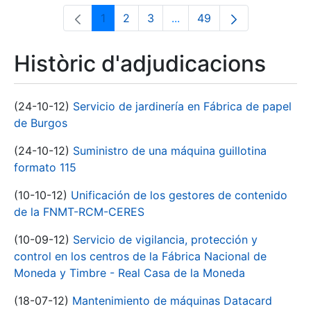
1
2
3
...
49
Pàgina
Pàgina
Pàgina
Pàgines intermèdies Utili
Pàgina
Històric d'adjudicacions
(24-10-12)
Servicio de jardinería en Fábrica de papel
de Burgos
(24-10-12)
Suministro de una máquina guillotina
formato 115
(10-10-12)
Unificación de los gestores de contenido
de la FNMT-RCM-CERES
(10-09-12)
Servicio de vigilancia, protección y
control en los centros de la Fábrica Nacional de
Moneda y Timbre - Real Casa de la Moneda
(18-07-12)
Mantenimiento de máquinas Datacard