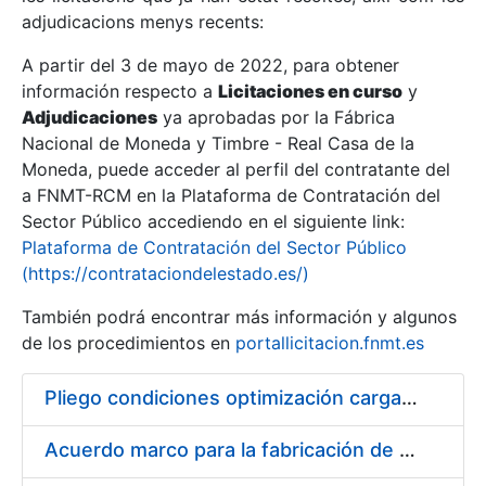
adjudicacions menys recents:
Mostra/Amaga
A partir del 3 de mayo de 2022, para obtener
información respecto a
Licitaciones en curso
y
Mostra/Amaga
Adjudicaciones
ya aprobadas por la Fábrica
Mostra/Amaga
Nacional de Moneda y Timbre - Real Casa de la
Moneda, puede acceder al perfil del contratante del
a FNMT-RCM en la Plataforma de Contratación del
Sector Público accediendo en el siguiente link:
Plataforma de Contratación del Sector Público
(https://contrataciondelestado.es/)
También podrá encontrar más información y algunos
de los procedimientos en
portallicitacion.fnmt.es
Pliego condiciones optimización cargas compras firmado
Mostra/Amaga
Acuerdo marco para la fabricación de piezas