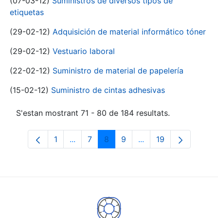
(07-03-12)
Suministros de diversos tipos de
etiquetas
(29-02-12)
Adquisición de material informático tóner
(29-02-12)
Vestuario laboral
(22-02-12)
Suministro de material de papelería
(15-02-12)
Suministro de cintas adhesivas
S'estan mostrant 71 - 80 de 184 resultats.
1
...
7
8
9
...
19
Pàgina
Pàgines intermèdies Utilitzeu TAB per n
Pàgina
Pàgina
Pàgina
Pàgines intermèdies 
Pàgina