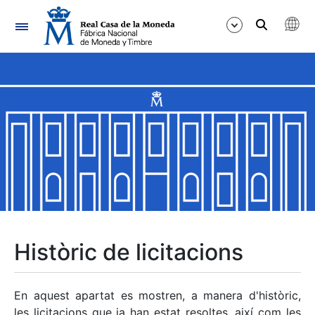
Navegació
Mostra/Amaga
Mostra/Amaga
Mostra/Amaga
Mostra/Amaga
Mostra/Amaga
Històric de licitacions
Mostra/Amaga
En aquest apartat es mostren, a manera d'històric,
les licitacions que ja han estat resoltes, així com les