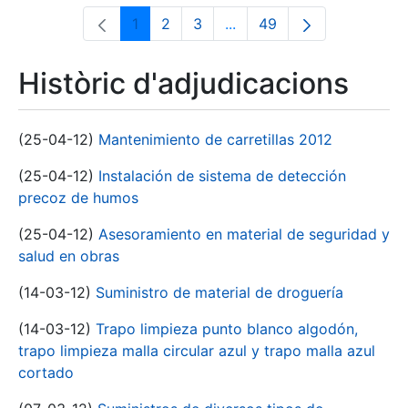
1
2
3
...
49
Pàgina
Pàgina
Pàgina
Pàgines intermèdies Utili
Pàgina
Històric d'adjudicacions
(25-04-12)
Mantenimiento de carretillas 2012
(25-04-12)
Instalación de sistema de detección
precoz de humos
(25-04-12)
Asesoramiento en material de seguridad y
salud en obras
(14-03-12)
Suministro de material de droguería
(14-03-12)
Trapo limpieza punto blanco algodón,
trapo limpieza malla circular azul y trapo malla azul
cortado