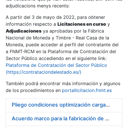
adjudicacions menys recents:
Mostra/Amaga
A partir del 3 de mayo de 2022, para obtener
información respecto a
Licitaciones en curso
y
Mostra/Amaga
Adjudicaciones
ya aprobadas por la Fábrica
Mostra/Amaga
Nacional de Moneda y Timbre - Real Casa de la
Moneda, puede acceder al perfil del contratante del
a FNMT-RCM en la Plataforma de Contratación del
Sector Público accediendo en el siguiente link:
Plataforma de Contratación del Sector Público
(https://contrataciondelestado.es/)
También podrá encontrar más información y algunos
de los procedimientos en
portallicitacion.fnmt.es
Pliego condiciones optimización cargas compras firmado
Mostra/Amaga
Acuerdo marco para la fabricación de piezas