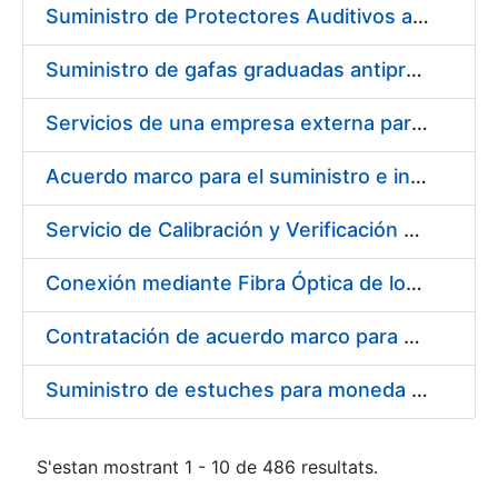
Suministro de Protectores Auditivos a medida para las personas trabajadoras de los Centros de Trabajo de Madrid y Burgos
Suministro de gafas graduadas antiproyecciones para los trabajadores de la FNMT-RCM en los centros de trabajo de Madrid y Burgos
Servicios de una empresa externa para el asesoramiento y resolución de los recursos de alzada que se presentan relacionados con procesos de selección para la FNMT-RCM
Acuerdo marco para el suministro e instalación de persianas, estores y otros complementos
Servicio de Calibración y Verificación Externa de los Equipos de Medición del Servicio de Prevención de la FNMT-RCM
Conexión mediante Fibra Óptica de los Centros de Proceso de Datos (CPDs) de las sedes de la FNMT-RCM de Burgos y Madrid
Contratación de acuerdo marco para el Suministro de Material de Electricidad para la Fábrica Nacional de Moneda y Timbre-Real Casa de la Moneda en su centro de trabajo de Burgos
Suministro de estuches para moneda de 30 €
S'estan mostrant 1 - 10 de 486 resultats.