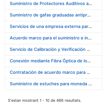
Suministro de Protectores Auditivos a medida para las personas trabajadoras de los Centros de Trabajo de Madrid y Burgos
Suministro de gafas graduadas antiproyecciones para los trabajadores de la FNMT-RCM en los centros de trabajo de Madrid y Burgos
Servicios de una empresa externa para el asesoramiento y resolución de los recursos de alzada que se presentan relacionados con procesos de selección para la FNMT-RCM
Acuerdo marco para el suministro e instalación de persianas, estores y otros complementos
Servicio de Calibración y Verificación Externa de los Equipos de Medición del Servicio de Prevención de la FNMT-RCM
Conexión mediante Fibra Óptica de los Centros de Proceso de Datos (CPDs) de las sedes de la FNMT-RCM de Burgos y Madrid
Contratación de acuerdo marco para el Suministro de Material de Electricidad para la Fábrica Nacional de Moneda y Timbre-Real Casa de la Moneda en su centro de trabajo de Burgos
Suministro de estuches para moneda de 30 €
S'estan mostrant 1 - 10 de 486 resultats.