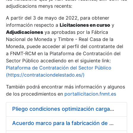
adjudicacions menys recents:
Mostra/Amaga
A partir del 3 de mayo de 2022, para obtener
información respecto a
Licitaciones en curso
y
Mostra/Amaga
Adjudicaciones
ya aprobadas por la Fábrica
Mostra/Amaga
Nacional de Moneda y Timbre - Real Casa de la
Moneda, puede acceder al perfil del contratante del
a FNMT-RCM en la Plataforma de Contratación del
Sector Público accediendo en el siguiente link:
Plataforma de Contratación del Sector Público
(https://contrataciondelestado.es/)
También podrá encontrar más información y algunos
de los procedimientos en
portallicitacion.fnmt.es
Pliego condiciones optimización cargas compras firmado
Mostra/Amaga
Acuerdo marco para la fabricación de piezas