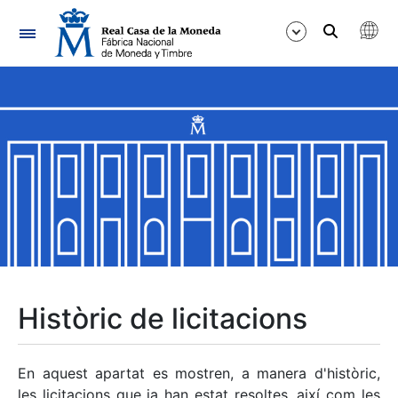
Navegació
Mostra/Amaga
Mostra/Amaga
Mostra/Amaga
Mostra/Amaga
Mostra/Amaga
Històric de licitacions
Mostra/Amaga
En aquest apartat es mostren, a manera d'històric,
les licitacions que ja han estat resoltes, així com les