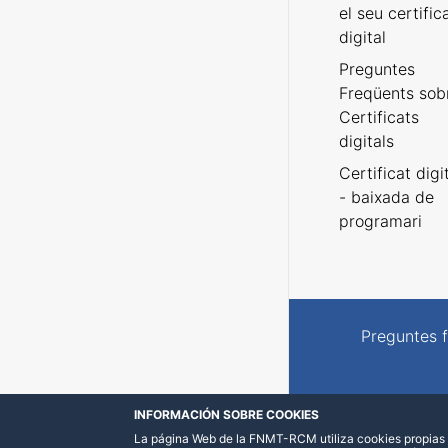
el seu certific
digital
Preguntes
Freqüents sob
Certificats
digitals
Certificat digi
- baixada de
programari
Preguntes 
INFORMACIÓN SOBRE COOKIES
La página Web de la FNMT-RCM utiliza cookies propias y