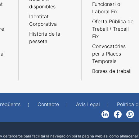
at
Funcionari o
disponibles
Laboral Fix
Identitat
Oferta Pública de
Corporativa
re
Treball / Treball
Història de la
Fix
pesseta
Convocatóries
tal
per a Places
Temporals
Borses de treball
freqüents
Contacte
Avís Legal
Política d
LinkedIn
Facebook
WhatsApp
 de terceros para facilitar la navegación por la página web así como almacenar 