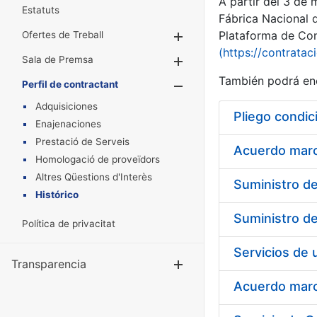
A partir del 3 de
Estatuts
Fábrica Nacional 
Plataforma de Cont
Ofertes de Treball
Mostra/Amaga
(https://contratac
Sala de Premsa
Mostra/Amaga
También podrá enc
Perfil de contractant
Mostra/Amaga
Adquisiciones
Pliego condic
Enajenaciones
Prestació de Serveis
Acuerdo marco
Homologació de proveïdors
Altres Qüestions d'Interès
Histórico
Política de privacitat
Transparencia
Mostra/Amag
Acuerdo marco