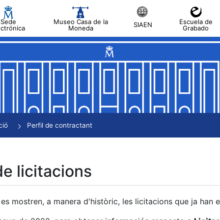
Sede
Museo Casa de la
Escuela de
SIAEN
ectrónica
Moneda
Grabado
a
a
a
a
ció
Perfil de contractant
a
de licitacions
es mostren, a manera d'històric, les licitacions que ja han 