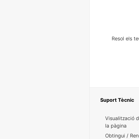
Resol els t
Suport Tècnic
Visualització 
la pàgina
Obtingui / Ren