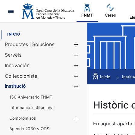
Navegació
FNMT
Ceres
El
INICIO
Productes i Solucions
Mostra/Amag
Serveis
Mostra/Amag
Innovación
Mostra/Amag
Col·leccionista
Mostra/Amag
Inicio
Institu
Institució
Mostra/Amag
130 Aniversario FNMT
Històric 
Informació institucional
Compromisos
Mostra/Amaga
En aquest apartat 
Agenda 2030 y ODS