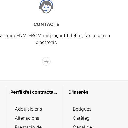
CONTACTE
ar amb FNMT-RCM mitjançant telèfon, fax o correu
electrònic
Perfil d'el contractant
D'interès
Adquisicions
Botigues
Alienacions
Catàleg
Prestació de
Canal de