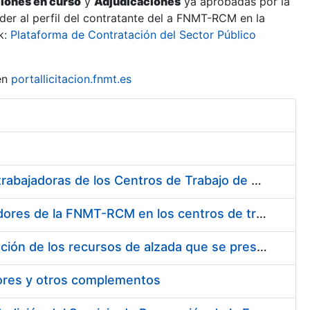
ciones en curso
y
Adjudicaciones
ya aprobadas por la
er al perfil del contratante del a FNMT-RCM en la
k:
Plataforma de Contratación del Sector Público
en
portallicitacion.fnmt.es
Suministro de Protectores Auditivos a medida para las personas trabajadoras de los Centros de Trabajo de Madrid y Burgos
Suministro de gafas graduadas antiproyecciones para los trabajadores de la FNMT-RCM en los centros de trabajo de Madrid y Burgos
Servicios de una empresa externa para el asesoramiento y resolución de los recursos de alzada que se presentan relacionados con procesos de selección para la FNMT-RCM
tores y otros complementos