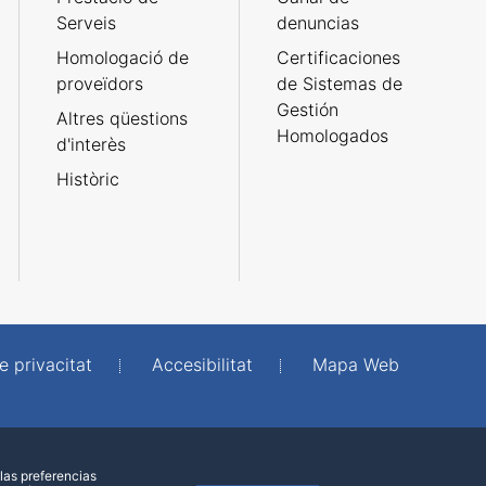
Serveis
denuncias
Homologació de
Certificaciones
proveïdors
de Sistemas de
Gestión
Altres qüestions
Homologados
d'interès
Històric
e privacitat
Accesibilitat
Mapa Web
las preferencias