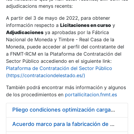
adjudicacions menys recents:
Mostra/Amaga
A partir del 3 de mayo de 2022, para obtener
información respecto a
Licitaciones en curso
y
Mostra/Amaga
Adjudicaciones
ya aprobadas por la Fábrica
Mostra/Amaga
Nacional de Moneda y Timbre - Real Casa de la
Moneda, puede acceder al perfil del contratante del
a FNMT-RCM en la Plataforma de Contratación del
Sector Público accediendo en el siguiente link:
Plataforma de Contratación del Sector Público
(https://contrataciondelestado.es/)
También podrá encontrar más información y algunos
de los procedimientos en
portallicitacion.fnmt.es
Pliego condiciones optimización cargas compras firmado
Mostra/Amaga
Acuerdo marco para la fabricación de piezas