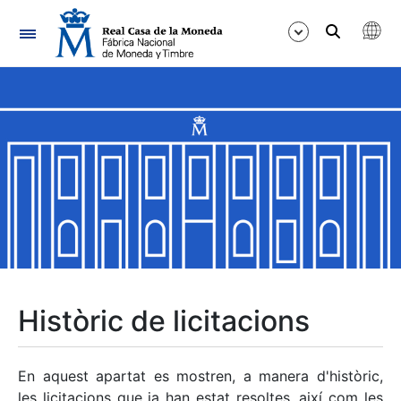
Navegació
Mostra/Amaga
Mostra/Amaga
Mostra/Amaga
Mostra/Amaga
Mostra/Amaga
Històric de licitacions
Mostra/Amaga
En aquest apartat es mostren, a manera d'històric,
les licitacions que ja han estat resoltes, així com les