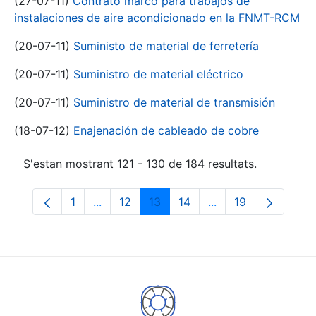
(27-07-11)
Contrato marco para trabajos de
instalaciones de aire acondicionado en la FNMT-RCM
(20-07-11)
Suministo de material de ferretería
(20-07-11)
Suministro de material eléctrico
(20-07-11)
Suministro de material de transmisión
(18-07-12)
Enajenación de cableado de cobre
S'estan mostrant 121 - 130 de 184 resultats.
1
...
12
13
14
...
19
Pàgina
Pàgines intermèdies Utilitzeu TAB per na
Pàgina
Pàgina
Pàgina
Pàgines intermèdies
Pàgina