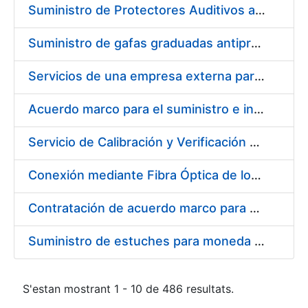
Suministro de Protectores Auditivos a medida para las personas trabajadoras de los Centros de Trabajo de Madrid y Burgos
Suministro de gafas graduadas antiproyecciones para los trabajadores de la FNMT-RCM en los centros de trabajo de Madrid y Burgos
Servicios de una empresa externa para el asesoramiento y resolución de los recursos de alzada que se presentan relacionados con procesos de selección para la FNMT-RCM
Acuerdo marco para el suministro e instalación de persianas, estores y otros complementos
Servicio de Calibración y Verificación Externa de los Equipos de Medición del Servicio de Prevención de la FNMT-RCM
Conexión mediante Fibra Óptica de los Centros de Proceso de Datos (CPDs) de las sedes de la FNMT-RCM de Burgos y Madrid
Contratación de acuerdo marco para el Suministro de Material de Electricidad para la Fábrica Nacional de Moneda y Timbre-Real Casa de la Moneda en su centro de trabajo de Burgos
Suministro de estuches para moneda de 30 €
S'estan mostrant 1 - 10 de 486 resultats.