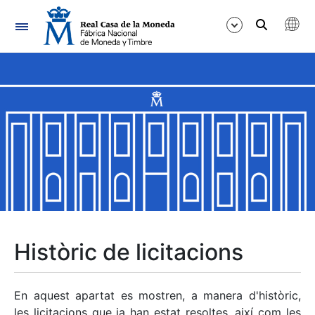
Navegació
Mostra/Amaga
Mostra/Amaga
Mostra/Amaga
Mostra/Amaga
Mostra/Amaga
Històric de licitacions
Mostra/Amaga
En aquest apartat es mostren, a manera d'històric,
les licitacions que ja han estat resoltes, així com les