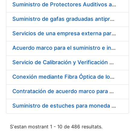
Suministro de Protectores Auditivos a medida para las personas trabajadoras de los Centros de Trabajo de Madrid y Burgos
Suministro de gafas graduadas antiproyecciones para los trabajadores de la FNMT-RCM en los centros de trabajo de Madrid y Burgos
Servicios de una empresa externa para el asesoramiento y resolución de los recursos de alzada que se presentan relacionados con procesos de selección para la FNMT-RCM
Acuerdo marco para el suministro e instalación de persianas, estores y otros complementos
Servicio de Calibración y Verificación Externa de los Equipos de Medición del Servicio de Prevención de la FNMT-RCM
Conexión mediante Fibra Óptica de los Centros de Proceso de Datos (CPDs) de las sedes de la FNMT-RCM de Burgos y Madrid
Contratación de acuerdo marco para el Suministro de Material de Electricidad para la Fábrica Nacional de Moneda y Timbre-Real Casa de la Moneda en su centro de trabajo de Burgos
Suministro de estuches para moneda de 30 €
S'estan mostrant 1 - 10 de 486 resultats.