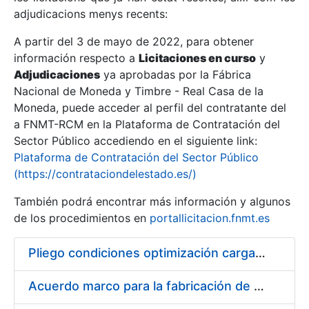
adjudicacions menys recents:
Mostra/Amaga
A partir del 3 de mayo de 2022, para obtener
información respecto a
Licitaciones en curso
y
Mostra/Amaga
Adjudicaciones
ya aprobadas por la Fábrica
Mostra/Amaga
Nacional de Moneda y Timbre - Real Casa de la
Moneda, puede acceder al perfil del contratante del
a FNMT-RCM en la Plataforma de Contratación del
Sector Público accediendo en el siguiente link:
Plataforma de Contratación del Sector Público
(https://contrataciondelestado.es/)
También podrá encontrar más información y algunos
de los procedimientos en
portallicitacion.fnmt.es
Pliego condiciones optimización cargas compras firmado
Mostra/Amaga
Acuerdo marco para la fabricación de piezas