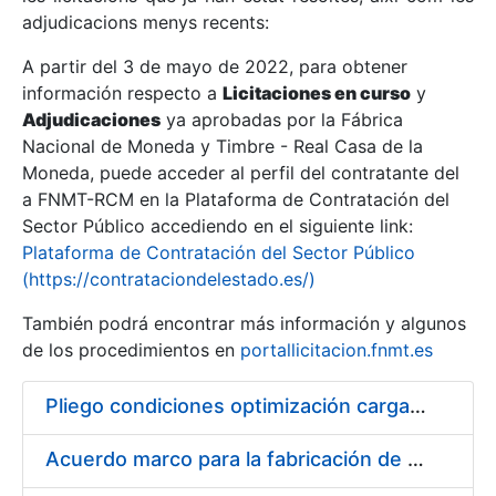
adjudicacions menys recents:
Mostra/Amaga
A partir del 3 de mayo de 2022, para obtener
información respecto a
Licitaciones en curso
y
Mostra/Amaga
Adjudicaciones
ya aprobadas por la Fábrica
Mostra/Amaga
Nacional de Moneda y Timbre - Real Casa de la
Moneda, puede acceder al perfil del contratante del
a FNMT-RCM en la Plataforma de Contratación del
Sector Público accediendo en el siguiente link:
Plataforma de Contratación del Sector Público
(https://contrataciondelestado.es/)
También podrá encontrar más información y algunos
de los procedimientos en
portallicitacion.fnmt.es
Pliego condiciones optimización cargas compras firmado
Mostra/Amaga
Acuerdo marco para la fabricación de piezas