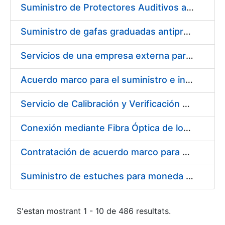
Suministro de Protectores Auditivos a medida para las personas trabajadoras de los Centros de Trabajo de Madrid y Burgos
Suministro de gafas graduadas antiproyecciones para los trabajadores de la FNMT-RCM en los centros de trabajo de Madrid y Burgos
Servicios de una empresa externa para el asesoramiento y resolución de los recursos de alzada que se presentan relacionados con procesos de selección para la FNMT-RCM
Acuerdo marco para el suministro e instalación de persianas, estores y otros complementos
Servicio de Calibración y Verificación Externa de los Equipos de Medición del Servicio de Prevención de la FNMT-RCM
Conexión mediante Fibra Óptica de los Centros de Proceso de Datos (CPDs) de las sedes de la FNMT-RCM de Burgos y Madrid
Contratación de acuerdo marco para el Suministro de Material de Electricidad para la Fábrica Nacional de Moneda y Timbre-Real Casa de la Moneda en su centro de trabajo de Burgos
Suministro de estuches para moneda de 30 €
S'estan mostrant 1 - 10 de 486 resultats.