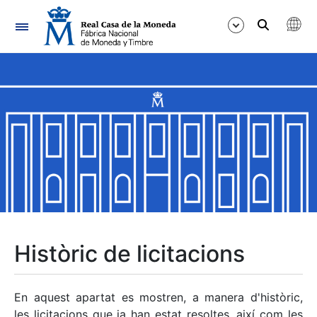
Navegació
Mostra/Amaga
Mostra/Amaga
Mostra/Amaga
Mostra/Amaga
Mostra/Amaga
Històric de licitacions
Mostra/Amaga
En aquest apartat es mostren, a manera d'històric,
les licitacions que ja han estat resoltes, així com les