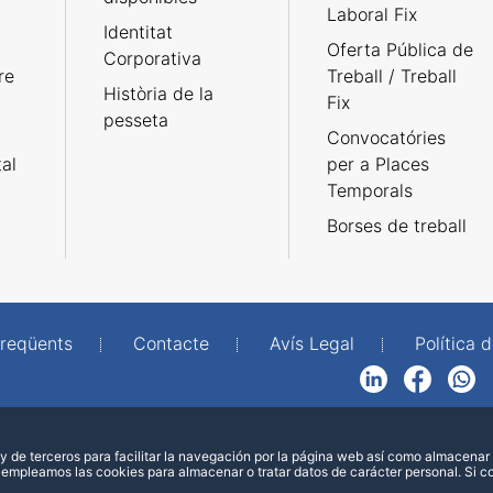
Laboral Fix
Identitat
Oferta Pública de
Corporativa
re
Treball / Treball
Història de la
Fix
pesseta
Convocatóries
tal
per a Places
Temporals
Borses de treball
freqüents
Contacte
Avís Legal
Política d
LinkedIn
Facebook
WhatsApp
 de terceros para facilitar la navegación por la página web así como almacenar 
 empleamos las cookies para almacenar o tratar datos de carácter personal. Si 