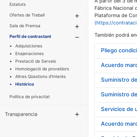
A partir del 3 de
Estatuts
Fábrica Nacional 
Plataforma de Cont
Ofertes de Treball
Mostra/Amaga
(https://contratac
Sala de Premsa
Mostra/Amaga
También podrá enc
Perfil de contractant
Mostra/Amaga
Adquisiciones
Pliego condic
Enajenaciones
Prestació de Serveis
Acuerdo marco
Homologació de proveïdors
Altres Qüestions d'Interès
Histórico
Política de privacitat
Transparencia
Mostra/Amag
Acuerdo marco