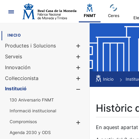
Navegació
FNMT
Ceres
El
INICIO
Productes i Solucions
Mostra/Amag
Serveis
Mostra/Amag
Innovación
Mostra/Amag
Col·leccionista
Mostra/Amag
Inicio
Institu
Institució
Mostra/Amag
130 Aniversario FNMT
Històric 
Informació institucional
Compromisos
Mostra/Amaga
En aquest apartat 
Agenda 2030 y ODS