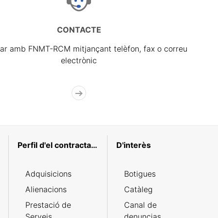
CONTACTE
ar amb FNMT-RCM mitjançant telèfon, fax o correu
electrònic
Perfil d'el contractant
D'interès
Adquisicions
Botigues
Alienacions
Catàleg
Prestació de
Canal de
Serveis
denuncias