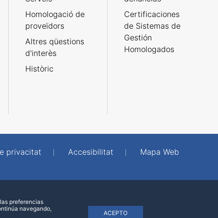
Homologació de
Certificaciones
proveïdors
de Sistemas de
Gestión
Altres qüestions
Homologados
d'interès
Històric
e privacitat
Accesibilitat
Mapa Web
las preferencias
continúa navegando,
ACEPTO