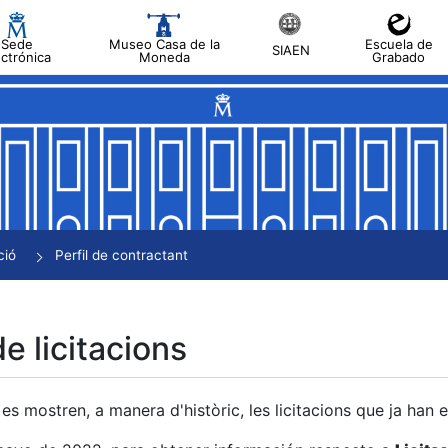
Sede
Museo Casa de la
Escuela de
SIAEN
ectrónica
Moneda
Grabado
a
a
a
a
ció
Perfil de contractant
a
de licitacions
es mostren, a manera d'històric, les licitacions que ja han 