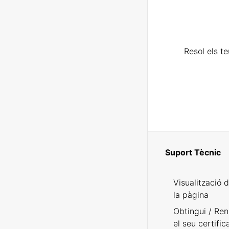
Resol els t
Suport Tècnic
Visualització 
la pàgina
Obtingui / Ren
el seu certific