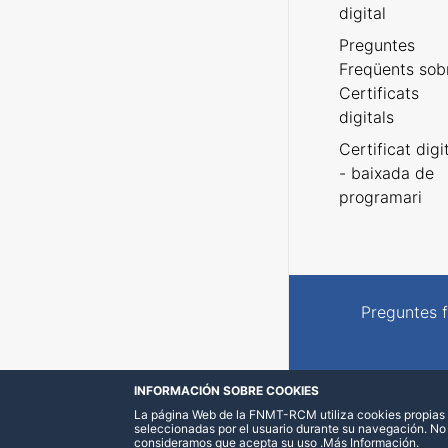
digital
Preguntes
Freqüents sob
Certificats
digitals
Certificat digi
- baixada de
programari
Preguntes 
INFORMACIÓN SOBRE COOKIES
La página Web de la FNMT-RCM utiliza cookies propias y
seleccionadas por el usuario durante su navegación. No
consideramos que acepta su uso
.
Más Información
.