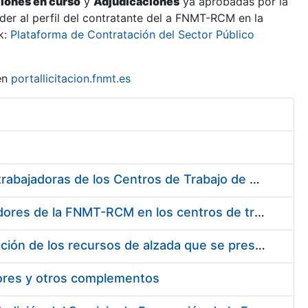
ciones en curso
y
Adjudicaciones
ya aprobadas por la
er al perfil del contratante del a FNMT-RCM en la
k:
Plataforma de Contratación del Sector Público
en
portallicitacion.fnmt.es
Suministro de Protectores Auditivos a medida para las personas trabajadoras de los Centros de Trabajo de Madrid y Burgos
Suministro de gafas graduadas antiproyecciones para los trabajadores de la FNMT-RCM en los centros de trabajo de Madrid y Burgos
Servicios de una empresa externa para el asesoramiento y resolución de los recursos de alzada que se presentan relacionados con procesos de selección para la FNMT-RCM
tores y otros complementos