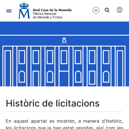
Navegació
Mostra/Amaga
Mostra/Amaga
Mostra/Amaga
Mostra/Amaga
Mostra/Amaga
Històric de licitacions
Mostra/Amaga
En aquest apartat es mostren, a manera d'històric,
les licitacions que ja han estat resoltes, així com les