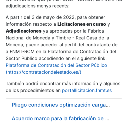
adjudicacions menys recents:
Mostra/Amaga
A partir del 3 de mayo de 2022, para obtener
información respecto a
Licitaciones en curso
y
Mostra/Amaga
Adjudicaciones
ya aprobadas por la Fábrica
Mostra/Amaga
Nacional de Moneda y Timbre - Real Casa de la
Moneda, puede acceder al perfil del contratante del
a FNMT-RCM en la Plataforma de Contratación del
Sector Público accediendo en el siguiente link:
Plataforma de Contratación del Sector Público
(https://contrataciondelestado.es/)
También podrá encontrar más información y algunos
de los procedimientos en
portallicitacion.fnmt.es
Pliego condiciones optimización cargas compras firmado
Mostra/Amaga
Acuerdo marco para la fabricación de piezas