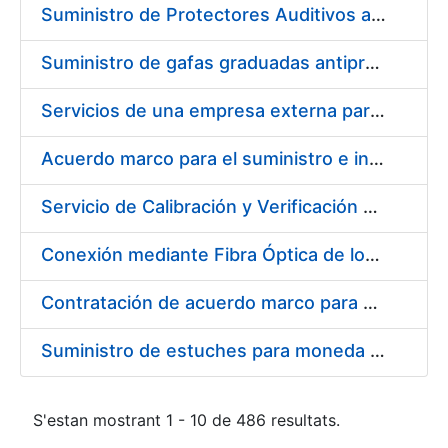
Suministro de Protectores Auditivos a medida para las personas trabajadoras de los Centros de Trabajo de Madrid y Burgos
Suministro de gafas graduadas antiproyecciones para los trabajadores de la FNMT-RCM en los centros de trabajo de Madrid y Burgos
Servicios de una empresa externa para el asesoramiento y resolución de los recursos de alzada que se presentan relacionados con procesos de selección para la FNMT-RCM
Acuerdo marco para el suministro e instalación de persianas, estores y otros complementos
Servicio de Calibración y Verificación Externa de los Equipos de Medición del Servicio de Prevención de la FNMT-RCM
Conexión mediante Fibra Óptica de los Centros de Proceso de Datos (CPDs) de las sedes de la FNMT-RCM de Burgos y Madrid
Contratación de acuerdo marco para el Suministro de Material de Electricidad para la Fábrica Nacional de Moneda y Timbre-Real Casa de la Moneda en su centro de trabajo de Burgos
Suministro de estuches para moneda de 30 €
S'estan mostrant 1 - 10 de 486 resultats.