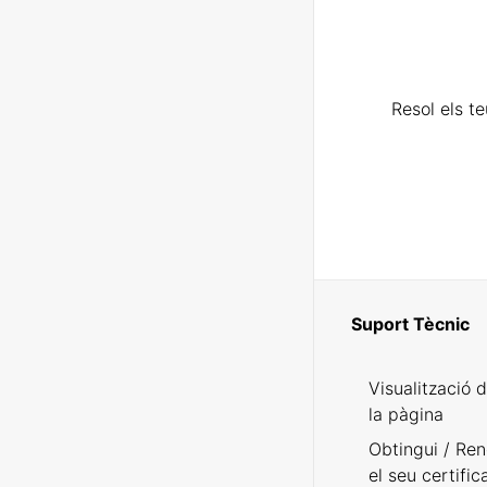
Resol els t
Suport Tècnic
Visualització 
la pàgina
Obtingui / Ren
el seu certific