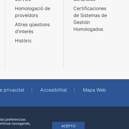
Homologació de
Certificaciones
proveïdors
de Sistemas de
Gestión
Altres qüestions
Homologados
d'interès
Històric
e privacitat
Accesibilitat
Mapa Web
las preferencias
continúa navegando,
ACEPTO