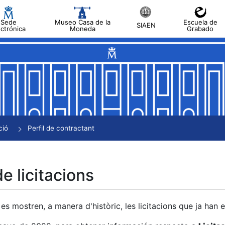
Sede
Museo Casa de la
Escuela de
SIAEN
ectrónica
Moneda
Grabado
a
a
a
a
ció
Perfil de contractant
a
de licitacions
es mostren, a manera d'històric, les licitacions que ja han 