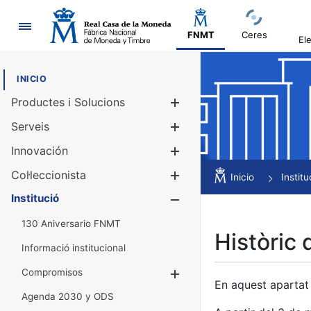
Navegació
FNMT
Ceres
El
INICIO
Productes i Solucions
Mostra/Amag
Serveis
Mostra/Amag
Innovación
Mostra/Amag
Col·leccionista
Mostra/Amag
Inicio
Institu
Institució
Mostra/Amag
130 Aniversario FNMT
Històric 
Informació institucional
Compromisos
Mostra/Amaga
En aquest apartat 
Agenda 2030 y ODS