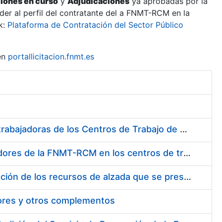
ciones en curso
y
Adjudicaciones
ya aprobadas por la
er al perfil del contratante del a FNMT-RCM en la
k:
Plataforma de Contratación del Sector Público
en
portallicitacion.fnmt.es
Suministro de Protectores Auditivos a medida para las personas trabajadoras de los Centros de Trabajo de Madrid y Burgos
Suministro de gafas graduadas antiproyecciones para los trabajadores de la FNMT-RCM en los centros de trabajo de Madrid y Burgos
Servicios de una empresa externa para el asesoramiento y resolución de los recursos de alzada que se presentan relacionados con procesos de selección para la FNMT-RCM
tores y otros complementos