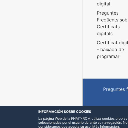
digital
Preguntes
Freqüents sob
Certificats
digitals
Certificat digi
- baixada de
programari
Preguntes 
INFORMACIÓN SOBRE COOKIES
La página Web de la FNMT-RCM utiliza cookies propias y
seleccionadas por el usuario durante su navegación. No
consideramos que acepta su uso
.
Más Información
.