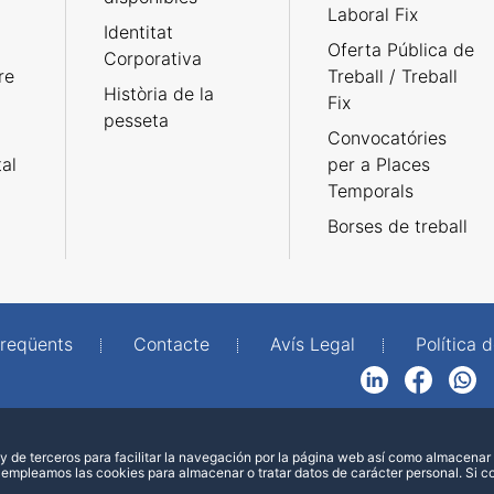
Laboral Fix
Identitat
Oferta Pública de
Corporativa
re
Treball / Treball
Història de la
Fix
pesseta
Convocatóries
tal
per a Places
Temporals
Borses de treball
freqüents
Contacte
Avís Legal
Política d
LinkedIn
Facebook
WhatsApp
 de terceros para facilitar la navegación por la página web así como almacenar 
 empleamos las cookies para almacenar o tratar datos de carácter personal. Si 