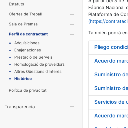
A partir del 3 de
Estatuts
Fábrica Nacional 
Plataforma de Cont
Ofertes de Treball
Mostra/Amaga
(https://contratac
Sala de Premsa
Mostra/Amaga
También podrá enc
Perfil de contractant
Mostra/Amaga
Adquisiciones
Pliego condic
Enajenaciones
Prestació de Serveis
Acuerdo marco
Homologació de proveïdors
Altres Qüestions d'Interès
Histórico
Política de privacitat
Transparencia
Mostra/Amag
Acuerdo marco