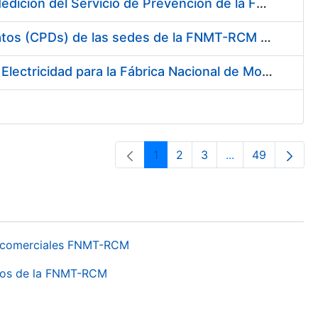
Servicio de Calibración y Verificación Externa de los Equipos de Medición del Servicio de Prevención de la FNMT-RCM
Conexión mediante Fibra Óptica de los Centros de Proceso de Datos (CPDs) de las sedes de la FNMT-RCM de Burgos y Madrid
Contratación de acuerdo marco para el Suministro de Material de Electricidad para la Fábrica Nacional de Moneda y Timbre-Real Casa de la Moneda en su centro de trabajo de Burgos
1
2
3
...
49
Pàgina
Pàgina
Pàgina
Pàgines intermèd
Pàgina
os comerciales FNMT-RCM
ntros de la FNMT-RCM