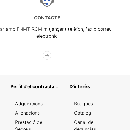
CONTACTE
ar amb FNMT-RCM mitjançant telèfon, fax o correu
electrònic
Perfil d'el contractant
D'interès
Adquisicions
Botigues
Alienacions
Catàleg
Prestació de
Canal de
Serveis
denuncias