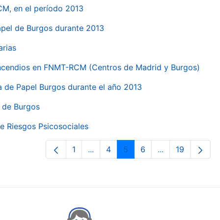
CM, en el período 2013
papel de Burgos durante 2013
arias
 incendios en FNMT-RCM (Centros de Madrid y Burgos)
ca de Papel Burgos durante el año 2013
l de Burgos
e Riesgos Psicosociales
1
...
4
5
6
...
19
Pàgina
Pàgines intermèdies Utilitzeu TAB 
Pàgina
Pàgina
Pàgina
Pàgines intermè
Pàgina