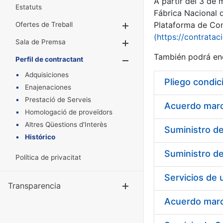
A partir del 3 de
Estatuts
Fábrica Nacional 
Plataforma de Cont
Ofertes de Treball
Mostra/Amaga
(https://contratac
Sala de Premsa
Mostra/Amaga
También podrá enc
Perfil de contractant
Mostra/Amaga
Adquisiciones
Pliego condic
Enajenaciones
Prestació de Serveis
Acuerdo marco
Homologació de proveïdors
Altres Qüestions d'Interès
Histórico
Política de privacitat
Transparencia
Mostra/Amag
Acuerdo marco