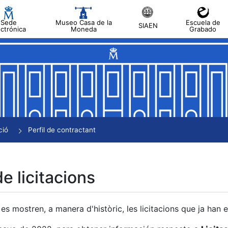
Sede
Museo Casa de la
Escuela de
SIAEN
ectrónica
Moneda
Grabado
a
a
a
a
ció
Perfil de contractant
a
de licitacions
es mostren, a manera d'històric, les licitacions que ja han 