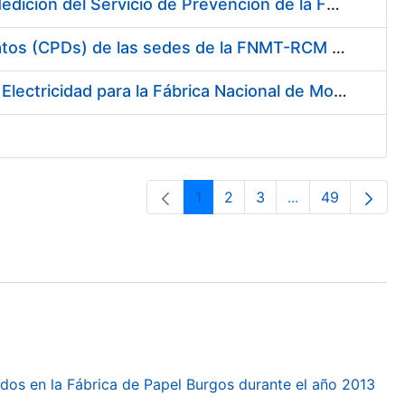
Servicio de Calibración y Verificación Externa de los Equipos de Medición del Servicio de Prevención de la FNMT-RCM
Conexión mediante Fibra Óptica de los Centros de Proceso de Datos (CPDs) de las sedes de la FNMT-RCM de Burgos y Madrid
Contratación de acuerdo marco para el Suministro de Material de Electricidad para la Fábrica Nacional de Moneda y Timbre-Real Casa de la Moneda en su centro de trabajo de Burgos
1
2
3
...
49
Pàgina
Pàgina
Pàgina
Pàgines intermèd
Pàgina
dos en la Fábrica de Papel Burgos durante el año 2013