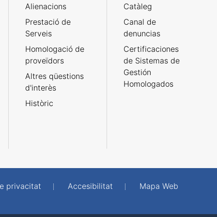
Alienacions
Catàleg
Prestació de
Canal de
Serveis
denuncias
Homologació de
Certificaciones
proveïdors
de Sistemas de
Gestión
Altres qüestions
Homologados
d'interès
Històric
e privacitat
Accesibilitat
Mapa Web