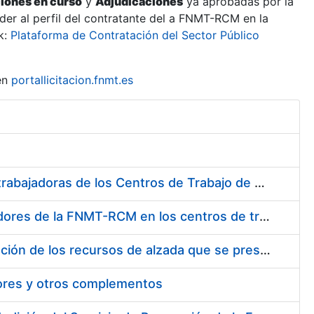
ciones en curso
y
Adjudicaciones
ya aprobadas por la
er al perfil del contratante del a FNMT-RCM en la
k:
Plataforma de Contratación del Sector Público
en
portallicitacion.fnmt.es
Suministro de Protectores Auditivos a medida para las personas trabajadoras de los Centros de Trabajo de Madrid y Burgos
Suministro de gafas graduadas antiproyecciones para los trabajadores de la FNMT-RCM en los centros de trabajo de Madrid y Burgos
Servicios de una empresa externa para el asesoramiento y resolución de los recursos de alzada que se presentan relacionados con procesos de selección para la FNMT-RCM
tores y otros complementos