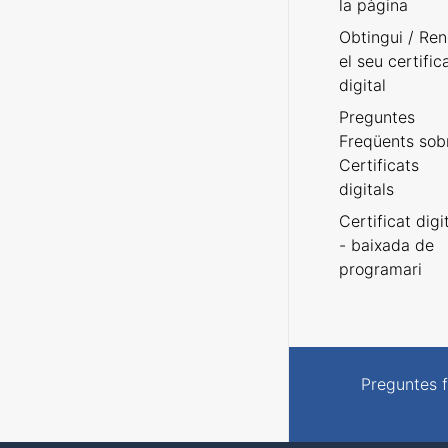
la pàgina
Obtingui / Ren
el seu certific
digital
Preguntes
Freqüents sob
Certificats
digitals
Certificat digi
- baixada de
programari
Preguntes 