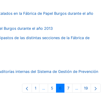
talados en la Fábrica de Papel Burgos durante el año
pel Burgos durante el año 2013
ipastos de las distintas secciones de la Fábrica de
ditorías internas del Sistema de Gestión de Prevención
1
...
5
6
7
...
19
Pàgina
Pàgines intermèdies Utilitzeu TAB 
Pàgina
Pàgina
Pàgina
Pàgines intermè
Pàgina