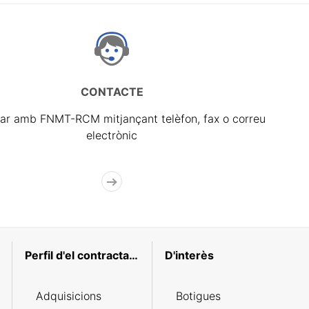
CONTACTE
ar amb FNMT-RCM mitjançant telèfon, fax o correu
electrònic
Perfil d'el contractant
D'interès
Adquisicions
Botigues