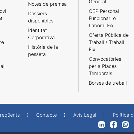
General
Notes de premsa
ovi
OEP Personal
Dossiers
at
Funcionari o
disponibles
Laboral Fix
Identitat
Oferta Pública de
Corporativa
re
Treball / Treball
Història de la
Fix
pesseta
Convocatóries
tal
per a Places
Temporals
Borses de treball
freqüents
Contacte
Avís Legal
Política d
LinkedIn
Facebook
WhatsApp