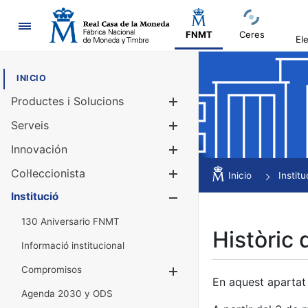
Navegació
FNMT
Ceres
El
INICIO
Productes i Solucions
Mostra/Amag
Serveis
Mostra/Amag
Innovación
Mostra/Amag
Col·leccionista
Mostra/Amag
Inicio
Institu
Institució
Mostra/Amag
130 Aniversario FNMT
Històric 
Informació institucional
Compromisos
Mostra/Amaga
En aquest apartat 
Agenda 2030 y ODS