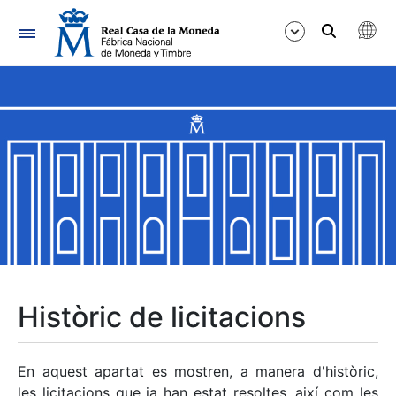
Navegació
Mostra/Amaga
Mostra/Amaga
Mostra/Amaga
Mostra/Amaga
Mostra/Amaga
Històric de licitacions
Mostra/Amaga
En aquest apartat es mostren, a manera d'històric,
les licitacions que ja han estat resoltes, així com les