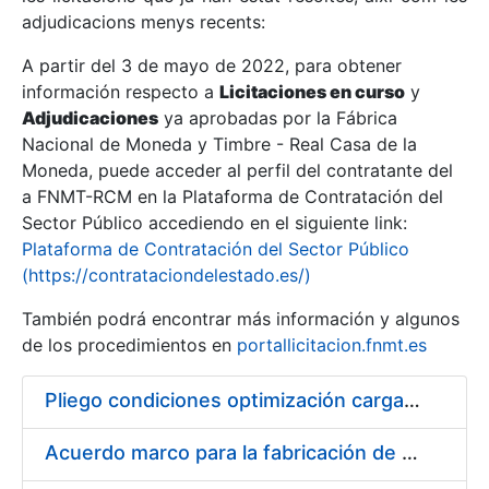
adjudicacions menys recents:
Mostra/Amaga
A partir del 3 de mayo de 2022, para obtener
información respecto a
Licitaciones en curso
y
Mostra/Amaga
Adjudicaciones
ya aprobadas por la Fábrica
Mostra/Amaga
Nacional de Moneda y Timbre - Real Casa de la
Moneda, puede acceder al perfil del contratante del
a FNMT-RCM en la Plataforma de Contratación del
Sector Público accediendo en el siguiente link:
Plataforma de Contratación del Sector Público
(https://contrataciondelestado.es/)
También podrá encontrar más información y algunos
de los procedimientos en
portallicitacion.fnmt.es
Pliego condiciones optimización cargas compras firmado
Mostra/Amaga
Acuerdo marco para la fabricación de piezas