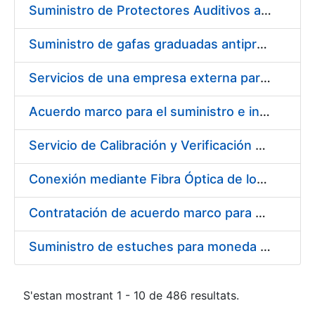
Suministro de Protectores Auditivos a medida para las personas trabajadoras de los Centros de Trabajo de Madrid y Burgos
Suministro de gafas graduadas antiproyecciones para los trabajadores de la FNMT-RCM en los centros de trabajo de Madrid y Burgos
Servicios de una empresa externa para el asesoramiento y resolución de los recursos de alzada que se presentan relacionados con procesos de selección para la FNMT-RCM
Acuerdo marco para el suministro e instalación de persianas, estores y otros complementos
Servicio de Calibración y Verificación Externa de los Equipos de Medición del Servicio de Prevención de la FNMT-RCM
Conexión mediante Fibra Óptica de los Centros de Proceso de Datos (CPDs) de las sedes de la FNMT-RCM de Burgos y Madrid
Contratación de acuerdo marco para el Suministro de Material de Electricidad para la Fábrica Nacional de Moneda y Timbre-Real Casa de la Moneda en su centro de trabajo de Burgos
Suministro de estuches para moneda de 30 €
S'estan mostrant 1 - 10 de 486 resultats.