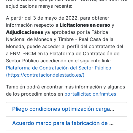
adjudicacions menys recents:
Mostra/Amaga
A partir del 3 de mayo de 2022, para obtener
información respecto a
Licitaciones en curso
y
Mostra/Amaga
Adjudicaciones
ya aprobadas por la Fábrica
Mostra/Amaga
Nacional de Moneda y Timbre - Real Casa de la
Moneda, puede acceder al perfil del contratante del
a FNMT-RCM en la Plataforma de Contratación del
Sector Público accediendo en el siguiente link:
Plataforma de Contratación del Sector Público
(https://contrataciondelestado.es/)
También podrá encontrar más información y algunos
de los procedimientos en
portallicitacion.fnmt.es
Pliego condiciones optimización cargas compras firmado
Mostra/Amaga
Acuerdo marco para la fabricación de piezas