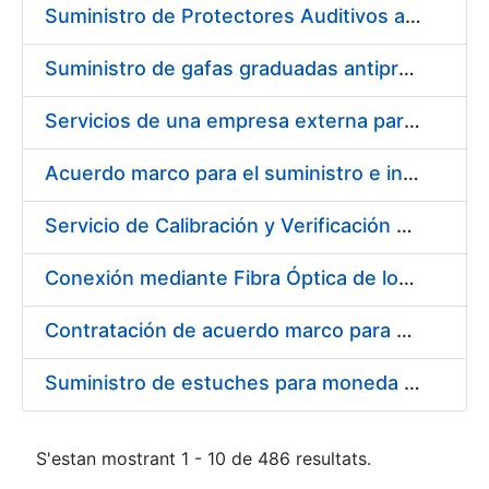
Suministro de Protectores Auditivos a medida para las personas trabajadoras de los Centros de Trabajo de Madrid y Burgos
Suministro de gafas graduadas antiproyecciones para los trabajadores de la FNMT-RCM en los centros de trabajo de Madrid y Burgos
Servicios de una empresa externa para el asesoramiento y resolución de los recursos de alzada que se presentan relacionados con procesos de selección para la FNMT-RCM
Acuerdo marco para el suministro e instalación de persianas, estores y otros complementos
Servicio de Calibración y Verificación Externa de los Equipos de Medición del Servicio de Prevención de la FNMT-RCM
Conexión mediante Fibra Óptica de los Centros de Proceso de Datos (CPDs) de las sedes de la FNMT-RCM de Burgos y Madrid
Contratación de acuerdo marco para el Suministro de Material de Electricidad para la Fábrica Nacional de Moneda y Timbre-Real Casa de la Moneda en su centro de trabajo de Burgos
Suministro de estuches para moneda de 30 €
S'estan mostrant 1 - 10 de 486 resultats.