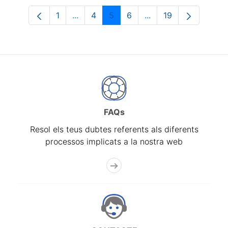
1
...
4
5
6
...
19
Pàgina
Pàgines intermèdies Utilitzeu TAB per n
Pàgina
Pàgina
Pàgina
Pàgines intermèdies 
Pàgina
FAQs
Resol els teus dubtes referents als diferents
processos implicats a la nostra web