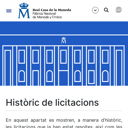
Navegació
Mostra/Amaga
Mostra/Amaga
Mostra/Amaga
Mostra/Amaga
Mostra/Amaga
Històric de licitacions
Mostra/Amaga
En aquest apartat es mostren, a manera d'històric,
les licitacions que ja han estat resoltes, així com les