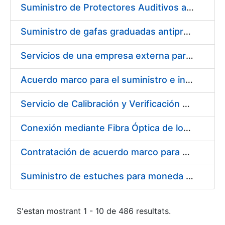
Suministro de Protectores Auditivos a medida para las personas trabajadoras de los Centros de Trabajo de Madrid y Burgos
Suministro de gafas graduadas antiproyecciones para los trabajadores de la FNMT-RCM en los centros de trabajo de Madrid y Burgos
Servicios de una empresa externa para el asesoramiento y resolución de los recursos de alzada que se presentan relacionados con procesos de selección para la FNMT-RCM
Acuerdo marco para el suministro e instalación de persianas, estores y otros complementos
Servicio de Calibración y Verificación Externa de los Equipos de Medición del Servicio de Prevención de la FNMT-RCM
Conexión mediante Fibra Óptica de los Centros de Proceso de Datos (CPDs) de las sedes de la FNMT-RCM de Burgos y Madrid
Contratación de acuerdo marco para el Suministro de Material de Electricidad para la Fábrica Nacional de Moneda y Timbre-Real Casa de la Moneda en su centro de trabajo de Burgos
Suministro de estuches para moneda de 30 €
S'estan mostrant 1 - 10 de 486 resultats.