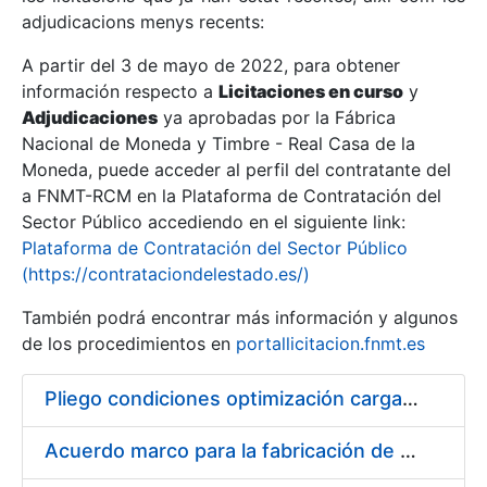
adjudicacions menys recents:
Mostra/Amaga
A partir del 3 de mayo de 2022, para obtener
información respecto a
Licitaciones en curso
y
Mostra/Amaga
Adjudicaciones
ya aprobadas por la Fábrica
Mostra/Amaga
Nacional de Moneda y Timbre - Real Casa de la
Moneda, puede acceder al perfil del contratante del
a FNMT-RCM en la Plataforma de Contratación del
Sector Público accediendo en el siguiente link:
Plataforma de Contratación del Sector Público
(https://contrataciondelestado.es/)
También podrá encontrar más información y algunos
de los procedimientos en
portallicitacion.fnmt.es
Pliego condiciones optimización cargas compras firmado
Mostra/Amaga
Acuerdo marco para la fabricación de piezas