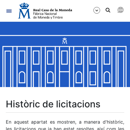
Navegació
Mostra/Amaga
Mostra/Amaga
Mostra/Amaga
Mostra/Amaga
Mostra/Amaga
Històric de licitacions
Mostra/Amaga
En aquest apartat es mostren, a manera d'històric,
les licitacions que ja han estat resoltes, així com les