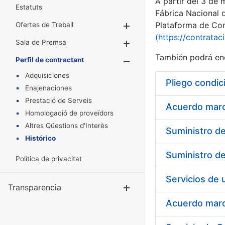
A partir del 3 de
Estatuts
Fábrica Nacional 
Plataforma de Cont
Ofertes de Treball
Mostra/Amaga
(https://contratac
Sala de Premsa
Mostra/Amaga
También podrá enc
Perfil de contractant
Mostra/Amaga
Adquisiciones
Pliego condic
Enajenaciones
Prestació de Serveis
Acuerdo marco
Homologació de proveïdors
Altres Qüestions d'Interès
Histórico
Política de privacitat
Transparencia
Mostra/Amag
Acuerdo marco