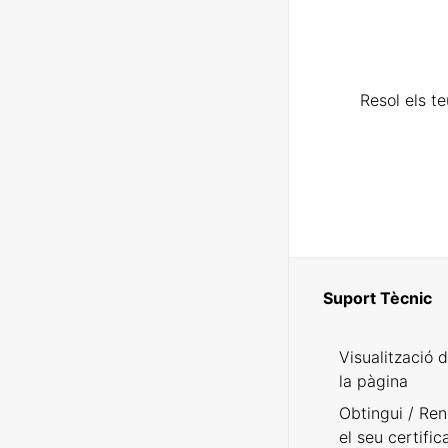
Resol els t
Suport Tècnic
Visualització 
la pàgina
Obtingui / Ren
el seu certific