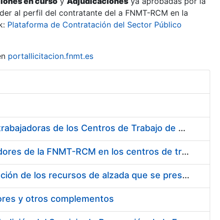
ciones en curso
y
Adjudicaciones
ya aprobadas por la
er al perfil del contratante del a FNMT-RCM en la
k:
Plataforma de Contratación del Sector Público
en
portallicitacion.fnmt.es
Suministro de Protectores Auditivos a medida para las personas trabajadoras de los Centros de Trabajo de Madrid y Burgos
Suministro de gafas graduadas antiproyecciones para los trabajadores de la FNMT-RCM en los centros de trabajo de Madrid y Burgos
Servicios de una empresa externa para el asesoramiento y resolución de los recursos de alzada que se presentan relacionados con procesos de selección para la FNMT-RCM
tores y otros complementos