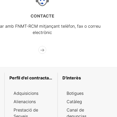
CONTACTE
ar amb FNMT-RCM mitjançant telèfon, fax o correu
electrònic
Perfil d'el contractant
D'interès
Adquisicions
Botigues
Alienacions
Catàleg
Prestació de
Canal de
Serveis
denuncias