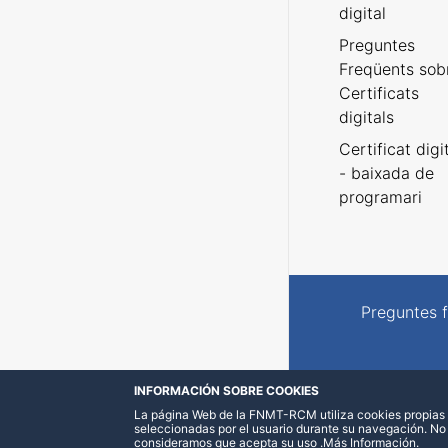
digital
Preguntes
Freqüents sob
Certificats
digitals
Certificat digi
- baixada de
programari
Preguntes 
INFORMACIÓN SOBRE COOKIES
La página Web de la FNMT-RCM utiliza cookies propias y
seleccionadas por el usuario durante su navegación. No
consideramos que acepta su uso
.
Más Información
.