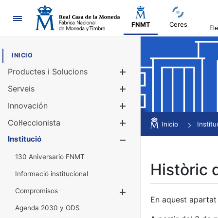
Navegació
FNMT
Ceres
El
INICIO
Productes i Solucions
Mostra/Amag
Serveis
Mostra/Amag
Innovación
Mostra/Amag
Col·leccionista
Mostra/Amag
Inicio
Institu
Institució
Mostra/Amag
130 Aniversario FNMT
Històric 
Informació institucional
Compromisos
Mostra/Amaga
En aquest apartat 
Agenda 2030 y ODS