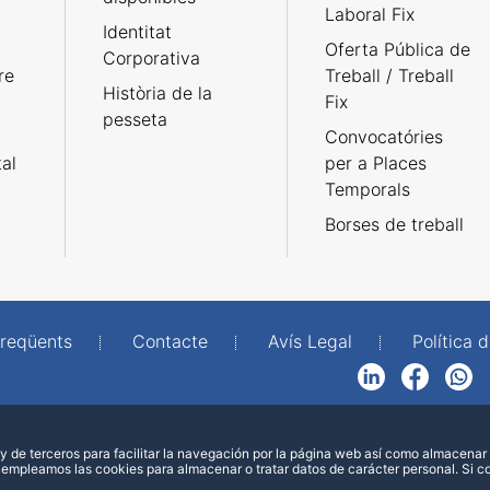
Laboral Fix
Identitat
Oferta Pública de
Corporativa
re
Treball / Treball
Història de la
Fix
pesseta
Convocatóries
tal
per a Places
Temporals
Borses de treball
freqüents
Contacte
Avís Legal
Política d
LinkedIn
Facebook
WhatsApp
 de terceros para facilitar la navegación por la página web así como almacenar 
 empleamos las cookies para almacenar o tratar datos de carácter personal. Si 