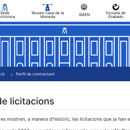
Sede
Museo Casa de la
Escuela de
SIAEN
ectrónica
Moneda
Grabado
a
a
a
a
ció
Perfil de contractant
a
de licitacions
es mostren, a manera d'històric, les licitacions que ja han 