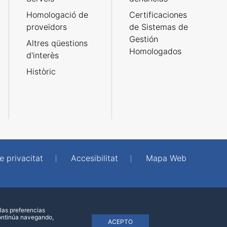
Homologació de
Certificaciones
proveïdors
de Sistemas de
Gestión
Altres qüestions
Homologados
d'interès
Històric
e privacitat
Accesibilitat
Mapa Web
las preferencias
continúa navegando,
ACEPTO