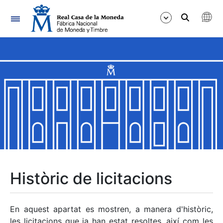
Navegació
Mostra/Amaga
Mostra/Amaga
Mostra/Amaga
Mostra/Amaga
Mostra/Amaga
Històric de licitacions
Mostra/Amaga
En aquest apartat es mostren, a manera d'històric,
les licitacions que ja han estat resoltes, així com les