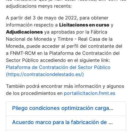
adjudicacions menys recents:
Mostra/Amaga
A partir del 3 de mayo de 2022, para obtener
información respecto a
Licitaciones en curso
y
Mostra/Amaga
Adjudicaciones
ya aprobadas por la Fábrica
Mostra/Amaga
Nacional de Moneda y Timbre - Real Casa de la
Moneda, puede acceder al perfil del contratante del
a FNMT-RCM en la Plataforma de Contratación del
Sector Público accediendo en el siguiente link:
Plataforma de Contratación del Sector Público
(https://contrataciondelestado.es/)
También podrá encontrar más información y algunos
de los procedimientos en
portallicitacion.fnmt.es
Pliego condiciones optimización cargas compras firmado
Mostra/Amaga
Acuerdo marco para la fabricación de piezas