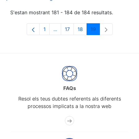
S'estan mostrant 181 - 184 de 184 resultats.
1
...
17
18
19
Pàgina
Pàgines intermèdies Utilitzeu TAB p
Pàgina
Pàgina
Pàgina
FAQs
Resol els teus dubtes referents als diferents
processos implicats a la nostra web