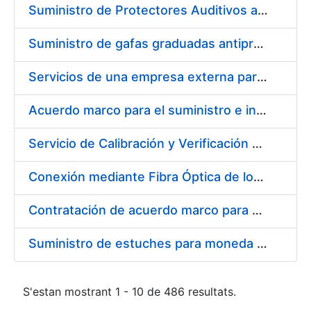
Suministro de Protectores Auditivos a medida para las personas trabajadoras de los Centros de Trabajo de Madrid y Burgos
Suministro de gafas graduadas antiproyecciones para los trabajadores de la FNMT-RCM en los centros de trabajo de Madrid y Burgos
Servicios de una empresa externa para el asesoramiento y resolución de los recursos de alzada que se presentan relacionados con procesos de selección para la FNMT-RCM
Acuerdo marco para el suministro e instalación de persianas, estores y otros complementos
Servicio de Calibración y Verificación Externa de los Equipos de Medición del Servicio de Prevención de la FNMT-RCM
Conexión mediante Fibra Óptica de los Centros de Proceso de Datos (CPDs) de las sedes de la FNMT-RCM de Burgos y Madrid
Contratación de acuerdo marco para el Suministro de Material de Electricidad para la Fábrica Nacional de Moneda y Timbre-Real Casa de la Moneda en su centro de trabajo de Burgos
Suministro de estuches para moneda de 30 €
S'estan mostrant 1 - 10 de 486 resultats.