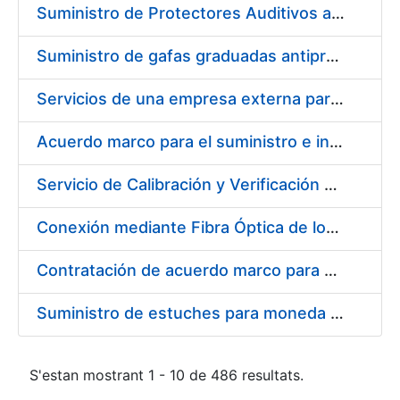
Suministro de Protectores Auditivos a medida para las personas trabajadoras de los Centros de Trabajo de Madrid y Burgos
Suministro de gafas graduadas antiproyecciones para los trabajadores de la FNMT-RCM en los centros de trabajo de Madrid y Burgos
Servicios de una empresa externa para el asesoramiento y resolución de los recursos de alzada que se presentan relacionados con procesos de selección para la FNMT-RCM
Acuerdo marco para el suministro e instalación de persianas, estores y otros complementos
Servicio de Calibración y Verificación Externa de los Equipos de Medición del Servicio de Prevención de la FNMT-RCM
Conexión mediante Fibra Óptica de los Centros de Proceso de Datos (CPDs) de las sedes de la FNMT-RCM de Burgos y Madrid
Contratación de acuerdo marco para el Suministro de Material de Electricidad para la Fábrica Nacional de Moneda y Timbre-Real Casa de la Moneda en su centro de trabajo de Burgos
Suministro de estuches para moneda de 30 €
S'estan mostrant 1 - 10 de 486 resultats.