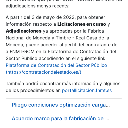
adjudicacions menys recents:
Mostra/Amaga
A partir del 3 de mayo de 2022, para obtener
información respecto a
Licitaciones en curso
y
Mostra/Amaga
Adjudicaciones
ya aprobadas por la Fábrica
Mostra/Amaga
Nacional de Moneda y Timbre - Real Casa de la
Moneda, puede acceder al perfil del contratante del
a FNMT-RCM en la Plataforma de Contratación del
Sector Público accediendo en el siguiente link:
Plataforma de Contratación del Sector Público
(https://contrataciondelestado.es/)
También podrá encontrar más información y algunos
de los procedimientos en
portallicitacion.fnmt.es
Pliego condiciones optimización cargas compras firmado
Mostra/Amaga
Acuerdo marco para la fabricación de piezas