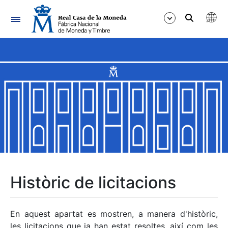
Navegació
Mostra/Amaga
Mostra/Amaga
Mostra/Amaga
Mostra/Amaga
Mostra/Amaga
Històric de licitacions
Mostra/Amaga
En aquest apartat es mostren, a manera d'històric,
les licitacions que ja han estat resoltes, així com les