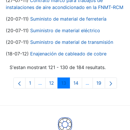
(27-07-11)
Contrato marco para trabajos de
instalaciones de aire acondicionado en la FNMT-RCM
(20-07-11)
Suministo de material de ferretería
(20-07-11)
Suministro de material eléctrico
(20-07-11)
Suministro de material de transmisión
(18-07-12)
Enajenación de cableado de cobre
S'estan mostrant 121 - 130 de 184 resultats.
1
...
12
13
14
...
19
Pàgina
Pàgines intermèdies Utilitzeu TAB per na
Pàgina
Pàgina
Pàgina
Pàgines intermèdies
Pàgina