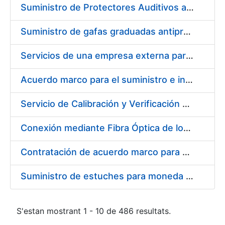
Suministro de Protectores Auditivos a medida para las personas trabajadoras de los Centros de Trabajo de Madrid y Burgos
Suministro de gafas graduadas antiproyecciones para los trabajadores de la FNMT-RCM en los centros de trabajo de Madrid y Burgos
Servicios de una empresa externa para el asesoramiento y resolución de los recursos de alzada que se presentan relacionados con procesos de selección para la FNMT-RCM
Acuerdo marco para el suministro e instalación de persianas, estores y otros complementos
Servicio de Calibración y Verificación Externa de los Equipos de Medición del Servicio de Prevención de la FNMT-RCM
Conexión mediante Fibra Óptica de los Centros de Proceso de Datos (CPDs) de las sedes de la FNMT-RCM de Burgos y Madrid
Contratación de acuerdo marco para el Suministro de Material de Electricidad para la Fábrica Nacional de Moneda y Timbre-Real Casa de la Moneda en su centro de trabajo de Burgos
Suministro de estuches para moneda de 30 €
S'estan mostrant 1 - 10 de 486 resultats.