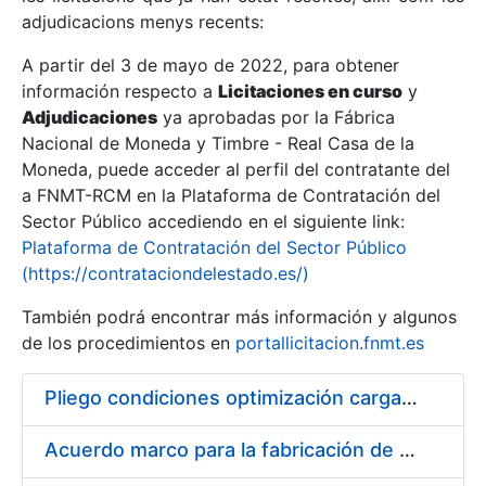
adjudicacions menys recents:
Mostra/Amaga
A partir del 3 de mayo de 2022, para obtener
información respecto a
Licitaciones en curso
y
Mostra/Amaga
Adjudicaciones
ya aprobadas por la Fábrica
Mostra/Amaga
Nacional de Moneda y Timbre - Real Casa de la
Moneda, puede acceder al perfil del contratante del
a FNMT-RCM en la Plataforma de Contratación del
Sector Público accediendo en el siguiente link:
Plataforma de Contratación del Sector Público
(https://contrataciondelestado.es/)
También podrá encontrar más información y algunos
de los procedimientos en
portallicitacion.fnmt.es
Pliego condiciones optimización cargas compras firmado
Mostra/Amaga
Acuerdo marco para la fabricación de piezas