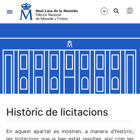
Navegació
Mostra/Amaga
Mostra/Amaga
Mostra/Amaga
Mostra/Amaga
Mostra/Amaga
Històric de licitacions
Mostra/Amaga
En aquest apartat es mostren, a manera d'històric,
les licitacions que ja han estat resoltes, així com les