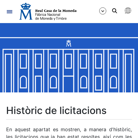
Navegació
Mostra/Amaga
Mostra/Amaga
Mostra/Amaga
Mostra/Amaga
Mostra/Amaga
Històric de licitacions
Mostra/Amaga
En aquest apartat es mostren, a manera d'històric,
les licitacions que ja han estat resoltes, així com les