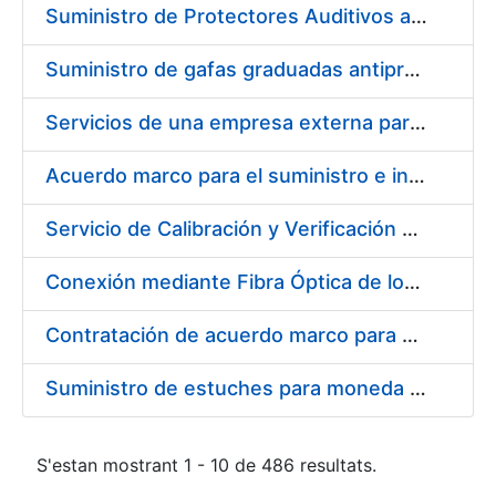
Suministro de Protectores Auditivos a medida para las personas trabajadoras de los Centros de Trabajo de Madrid y Burgos
Suministro de gafas graduadas antiproyecciones para los trabajadores de la FNMT-RCM en los centros de trabajo de Madrid y Burgos
Servicios de una empresa externa para el asesoramiento y resolución de los recursos de alzada que se presentan relacionados con procesos de selección para la FNMT-RCM
Acuerdo marco para el suministro e instalación de persianas, estores y otros complementos
Servicio de Calibración y Verificación Externa de los Equipos de Medición del Servicio de Prevención de la FNMT-RCM
Conexión mediante Fibra Óptica de los Centros de Proceso de Datos (CPDs) de las sedes de la FNMT-RCM de Burgos y Madrid
Contratación de acuerdo marco para el Suministro de Material de Electricidad para la Fábrica Nacional de Moneda y Timbre-Real Casa de la Moneda en su centro de trabajo de Burgos
Suministro de estuches para moneda de 30 €
S'estan mostrant 1 - 10 de 486 resultats.