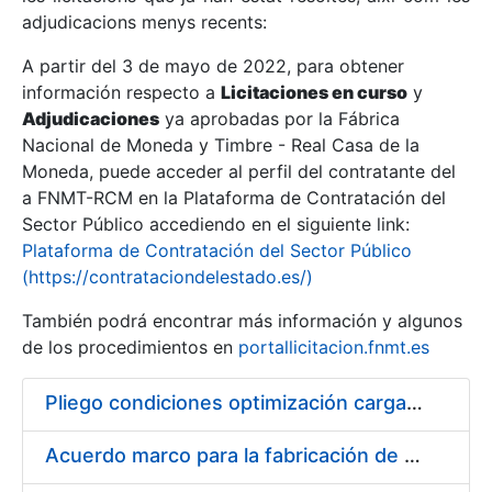
adjudicacions menys recents:
Mostra/Amaga
A partir del 3 de mayo de 2022, para obtener
información respecto a
Licitaciones en curso
y
Mostra/Amaga
Adjudicaciones
ya aprobadas por la Fábrica
Mostra/Amaga
Nacional de Moneda y Timbre - Real Casa de la
Moneda, puede acceder al perfil del contratante del
a FNMT-RCM en la Plataforma de Contratación del
Sector Público accediendo en el siguiente link:
Plataforma de Contratación del Sector Público
(https://contrataciondelestado.es/)
También podrá encontrar más información y algunos
de los procedimientos en
portallicitacion.fnmt.es
Pliego condiciones optimización cargas compras firmado
Mostra/Amaga
Acuerdo marco para la fabricación de piezas