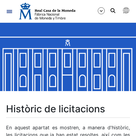
Navegació
Mostra/Amaga
Mostra/Amaga
Mostra/Amaga
Mostra/Amaga
Mostra/Amaga
Històric de licitacions
Mostra/Amaga
En aquest apartat es mostren, a manera d'històric,
les licitacions que ja han estat resoltes, així com les