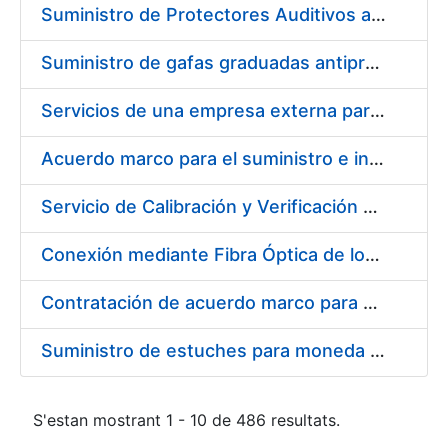
Suministro de Protectores Auditivos a medida para las personas trabajadoras de los Centros de Trabajo de Madrid y Burgos
Suministro de gafas graduadas antiproyecciones para los trabajadores de la FNMT-RCM en los centros de trabajo de Madrid y Burgos
Servicios de una empresa externa para el asesoramiento y resolución de los recursos de alzada que se presentan relacionados con procesos de selección para la FNMT-RCM
Acuerdo marco para el suministro e instalación de persianas, estores y otros complementos
Servicio de Calibración y Verificación Externa de los Equipos de Medición del Servicio de Prevención de la FNMT-RCM
Conexión mediante Fibra Óptica de los Centros de Proceso de Datos (CPDs) de las sedes de la FNMT-RCM de Burgos y Madrid
Contratación de acuerdo marco para el Suministro de Material de Electricidad para la Fábrica Nacional de Moneda y Timbre-Real Casa de la Moneda en su centro de trabajo de Burgos
Suministro de estuches para moneda de 30 €
S'estan mostrant 1 - 10 de 486 resultats.