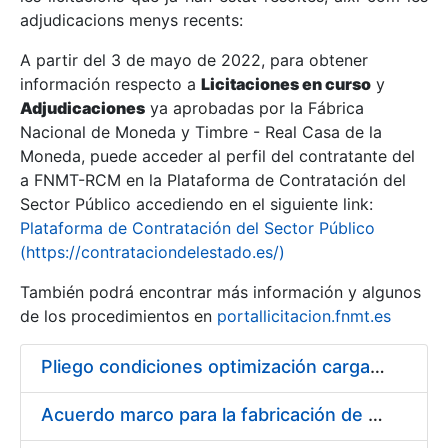
adjudicacions menys recents:
Mostra/Amaga
A partir del 3 de mayo de 2022, para obtener
información respecto a
Licitaciones en curso
y
Mostra/Amaga
Adjudicaciones
ya aprobadas por la Fábrica
Mostra/Amaga
Nacional de Moneda y Timbre - Real Casa de la
Moneda, puede acceder al perfil del contratante del
a FNMT-RCM en la Plataforma de Contratación del
Sector Público accediendo en el siguiente link:
Plataforma de Contratación del Sector Público
(https://contrataciondelestado.es/)
También podrá encontrar más información y algunos
de los procedimientos en
portallicitacion.fnmt.es
Pliego condiciones optimización cargas compras firmado
Mostra/Amaga
Acuerdo marco para la fabricación de piezas