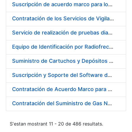
Suscripción de acuerdo marco para los Servicios de Catering y Almuerzos Protocolarios para eventos celebrados en la Real Casa de la Moneda – Fábrica Nacional de Moneda y Timbre
Contratación de los Servicios de Vigilancia de la Salud Individual y Colectiva y diversas actividades preventivas y sanitarias
Servicio de realización de pruebas diagnósticas de COVID-19
Equipo de Identificación por Radiofrecuencia (RFID)
Suministro de Cartuchos y Depósitos de Tinta Originales para Impresoras
Suscripción y Soporte del Software de Diseño Carveco
Contratación de Acuerdo Marco para el Suministro de Rodamientos y Material de Transmisiones para la Fábrica Nacional de Moneda y Timbre – Real Casa de la Moneda
Contratación del Suministro de Gas Natural para la Fábrica Nacional de Moneda y Timbre – Real Casa de Moneda, en sus centros de trabajo de Madrid y Burgos
S'estan mostrant 11 - 20 de 486 resultats.