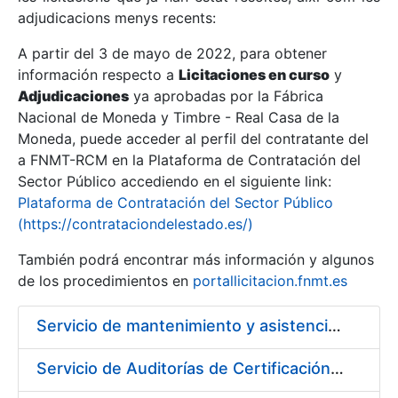
adjudicacions menys recents:
Mostra/Amaga
A partir del 3 de mayo de 2022, para obtener
información respecto a
Licitaciones en curso
y
Mostra/Amaga
Adjudicaciones
ya aprobadas por la Fábrica
Mostra/Amaga
Nacional de Moneda y Timbre - Real Casa de la
Moneda, puede acceder al perfil del contratante del
a FNMT-RCM en la Plataforma de Contratación del
Sector Público accediendo en el siguiente link:
Plataforma de Contratación del Sector Público
(https://contrataciondelestado.es/)
También podrá encontrar más información y algunos
de los procedimientos en
portallicitacion.fnmt.es
Servicio de mantenimiento y asistencia técnica de equipos audiovisuales y alquiler de equipos de sonido y video y de interpretación simultánea en las instalaciones de la FNMT-RCM en Madrid
Mostra/Amaga
Servicio de Auditorías de Certificación de los sistemas de gestión de la FNMT-RCM