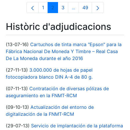
1
2
3
...
49
Pàgina
Pàgina
Pàgina
Pàgines intermèdies Utili
Pàgina
Històric d'adjudicacions
(13-07-16)
Cartuchos de tinta marca "Epson" para la
Fábrica Nacional De Moneda Y Timbre – Real Casa
De La Moneda durante el año 2016
(27-11-13)
3.000.000 de hojas de papel
fotocopiadora blanco DIN A-4 de 80 g.
(07-11-13)
Contratación de diversas pólizas de
aseguramiento en la FNMT-RCM
(09-10-13)
Actualización del entorno de
digitalización de la FNMT-RCM
(29-07-13)
Servicio de implantación de la plataforma