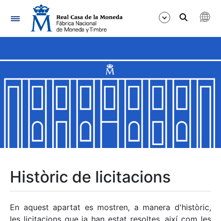
Navegació
Mostra/Amaga
Mostra/Amaga
Mostra/Amaga
Mostra/Amaga
Mostra/Amaga
Històric de licitacions
Mostra/Amaga
En aquest apartat es mostren, a manera d'històric,
les licitacions que ja han estat resoltes, així com les