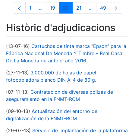
1
...
19
20
21
...
49
Pàgina
Pàgines intermèdies Utilitzeu TAB per na
Pàgina
Pàgina
Pàgina
Pàgines intermèdies
Pàgina
Històric d'adjudicacions
(13-07-16)
Cartuchos de tinta marca "Epson" para la
Fábrica Nacional De Moneda Y Timbre – Real Casa
De La Moneda durante el año 2016
(27-11-13)
3.000.000 de hojas de papel
fotocopiadora blanco DIN A-4 de 80 g.
(07-11-13)
Contratación de diversas pólizas de
aseguramiento en la FNMT-RCM
(09-10-13)
Actualización del entorno de
digitalización de la FNMT-RCM
(29-07-13)
Servicio de implantación de la plataforma