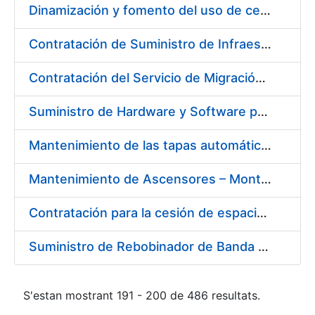
Dinamización y fomento del uso de certificados CERES en Redes Sociales
Contratación de Suministro de Infraestructura para entorno de Preservación de Datos
Contratación del Servicio de Migración del Sistema ACSFE a Opentext
Suministro de Hardware y Software para la Ampliación de la Infraestructura del Área de Digitalización en la FNMT-RCM
Mantenimiento de las tapas automáticas HYGOLET, instaladas en los inodoros de los aseos de la FNMT-RCM, así como el suministro de recambios originales de rollos de plástico
Mantenimiento de Ascensores – Montacargas Instalados en Fábrica de Papel de Burgos
Contratación para la cesión de espacios para la instalación de soportes publicitarios en solar de la FNMT-RCM situado en la confluencia de las calles Cruz del Sur, calle de los Astros y calle del Doctor Esquerdo. Referencia NJ01-2017
Suministro de Rebobinador de Banda de Papel
S'estan mostrant 191 - 200 de 486 resultats.