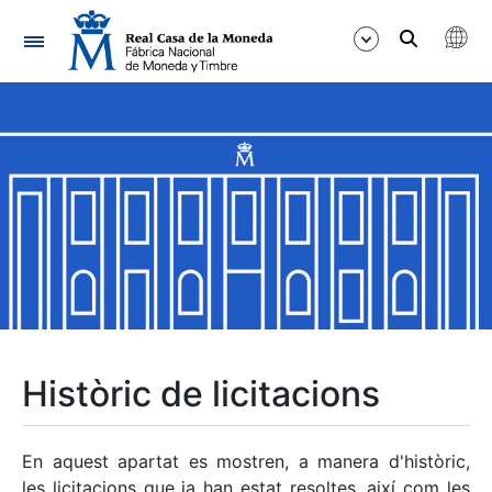
Navegació
Mostra/Amaga
Mostra/Amaga
Mostra/Amaga
Mostra/Amaga
Mostra/Amaga
Històric de licitacions
Mostra/Amaga
En aquest apartat es mostren, a manera d'històric,
les licitacions que ja han estat resoltes, així com les