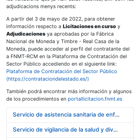
adjudicacions menys recents:
Mostra/Amaga
A partir del 3 de mayo de 2022, para obtener
información respecto a
Licitaciones en curso
y
Mostra/Amaga
Adjudicaciones
ya aprobadas por la Fábrica
Mostra/Amaga
Nacional de Moneda y Timbre - Real Casa de la
Moneda, puede acceder al perfil del contratante del
a FNMT-RCM en la Plataforma de Contratación del
Sector Público accediendo en el siguiente link:
Plataforma de Contratación del Sector Público
(https://contrataciondelestado.es/)
También podrá encontrar más información y algunos
de los procedimientos en
portallicitacion.fnmt.es
Servicio de asistencia sanitaria de enfermería de urgencias en la Fábrica Nacional de Moneda y Timbre - Real Casa de la Moneda
Mostra/Amaga
Servicio de vigilancia de la salud y diversas actividades preventivas en la Fábrica de Papel de Burgos y actividades sanitarias en el centro de trabajo de Madrid de la Fábrica Nacional de Moneda y Timbre - Real Casa de la Moneda