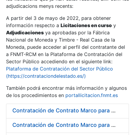
adjudicacions menys recents:
Mostra/Amaga
A partir del 3 de mayo de 2022, para obtener
información respecto a
Licitaciones en curso
y
Mostra/Amaga
Adjudicaciones
ya aprobadas por la Fábrica
Mostra/Amaga
Nacional de Moneda y Timbre - Real Casa de la
Moneda, puede acceder al perfil del contratante del
a FNMT-RCM en la Plataforma de Contratación del
Sector Público accediendo en el siguiente link:
Plataforma de Contratación del Sector Público
(https://contrataciondelestado.es/)
También podrá encontrar más información y algunos
de los procedimientos en
portallicitacion.fnmt.es
Contratación de Contrato Marco para el Suministro de Material de Fontanería y Repuestos de Aire Acondicionado, bienio 2018-2019
Mostra/Amaga
Contratación de Contrato Marco para el Suministro de Material de Ferretería, Bienio 2018-2019