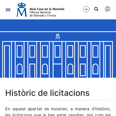
Navegació
Mostra/Amaga
Mostra/Amaga
Mostra/Amaga
Mostra/Amaga
Mostra/Amaga
Històric de licitacions
Mostra/Amaga
En aquest apartat es mostren, a manera d'històric,
les licitacions que ja han estat resoltes, així com les