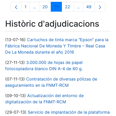
1
...
20
21
22
...
49
Pàgina
Pàgines intermèdies Utilitzeu TAB per nav
Pàgina
Pàgina
Pàgina
Pàgines intermèdies
Pàgina
Històric d'adjudicacions
(13-07-16)
Cartuchos de tinta marca "Epson" para la
Fábrica Nacional De Moneda Y Timbre – Real Casa
De La Moneda durante el año 2016
(27-11-13)
3.000.000 de hojas de papel
fotocopiadora blanco DIN A-4 de 80 g.
(07-11-13)
Contratación de diversas pólizas de
aseguramiento en la FNMT-RCM
(09-10-13)
Actualización del entorno de
digitalización de la FNMT-RCM
(29-07-13)
Servicio de implantación de la plataforma