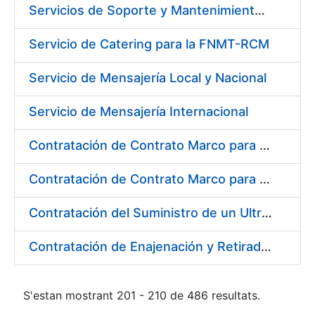
Servicios de Soporte y Mantenimiento de Licencias de Software IBM para Fábrica Nacional de Moneda y Timbre-Real Casa de la Moneda (FNMT-RCM)
Servicio de Catering para la FNMT-RCM
Servicio de Mensajería Local y Nacional
Servicio de Mensajería Internacional
Contratación de Contrato Marco para el Suministro de Material de Electricidad e Iluminación, Bienio 2018-2019
Contratación de Contrato Marco para el Suministro de Material de Transmisiones, Rodamientos y Estanqueidad, Bienio 2018-2019
Contratación del Suministro de un Ultramicrodurómetro
Contratación de Enajenación y Retirada de Recortes Sobrantes y Desperdicios de Papel Impreso y No Impreso durante 2018
S'estan mostrant 201 - 210 de 486 resultats.