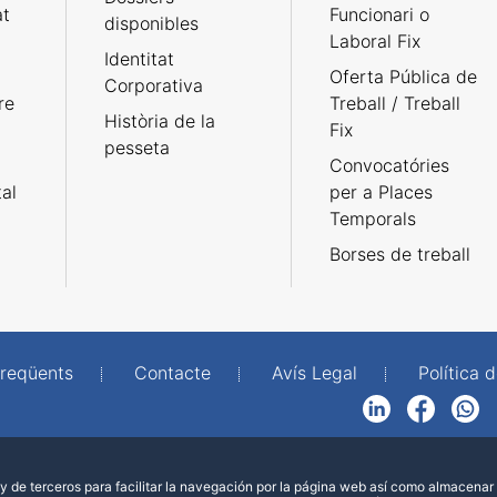
at
Funcionari o
disponibles
Laboral Fix
Identitat
Oferta Pública de
Corporativa
re
Treball / Treball
Història de la
Fix
pesseta
Convocatóries
tal
per a Places
Temporals
Borses de treball
freqüents
Contacte
Avís Legal
Política d
LinkedIn
Facebook
WhatsApp
 de terceros para facilitar la navegación por la página web así como almacenar 