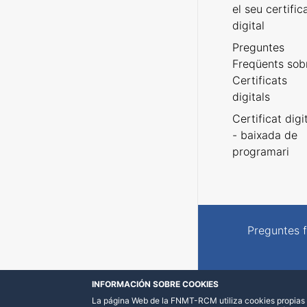
el seu certific
digital
Preguntes
Freqüents sob
Certificats
digitals
Certificat digi
- baixada de
programari
Preguntes 
INFORMACIÓN SOBRE COOKIES
La página Web de la FNMT-RCM utiliza cookies propias y