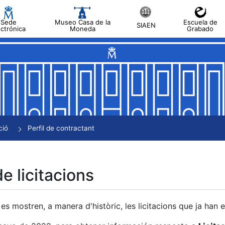
Sede
Museo Casa de la
Escuela de
SIAEN
ectrónica
Moneda
Grabado
a
a
a
a
ció
Perfil de contractant
a
de licitacions
es mostren, a manera d'històric, les licitacions que ja han 