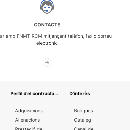
CONTACTE
ar amb FNMT-RCM mitjançant telèfon, fax o correu
electrònic
Perfil d'el contractant
D'interès
Adquisicions
Botigues
Alienacions
Catàleg
Prestació de
Canal de