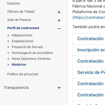
A partir del 3 de
Estatuts
Fábrica Nacional 
Plataforma de Cont
Ofertes de Treball
Mostra/Amaga
(https://contratac
Sala de Premsa
Mostra/Amaga
También podrá enc
Perfil de contractant
Mostra/Amaga
Adquisiciones
Contratación
Enajenaciones
Prestació de Serveis
Inscripción 
Homologació de proveïdors
Altres Qüestions d'Interès
Contratación 
Histórico
Política de privacitat
Contratación 
Transparencia
Mostra/Amag