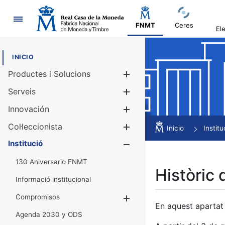
Navegació
FNMT
Ceres
El
INICIO
Productes i Solucions
Mostra/Amag
Serveis
Mostra/Amag
Innovación
Mostra/Amag
Col·leccionista
Mostra/Amag
Inicio
Institu
Institució
Mostra/Amag
130 Aniversario FNMT
Històric 
Informació institucional
Compromisos
Mostra/Amaga
En aquest apartat 
Agenda 2030 y ODS