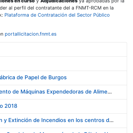
ciones en curso
y
Adjudicaciones
ya aprobadas por la
er al perfil del contratante del a FNMT-RCM en la
k:
Plataforma de Contratación del Sector Público
en
portallicitacion.fnmt.es
Fábrica de Papel de Burgos
Servicio de Puesta a Disposición, Aprovisionamiento y Mantenimiento de Máquinas Expendedoras de Alimentos Sólidos y Bebidas Calientes y Frías
ño 2018
Contratación del Servicio de Especialistas Técnicos en Prevención y Extinción de Incendios en los centros de la Fábrica Nacional de Moneda y Timbre – Real Casa de la Moneda