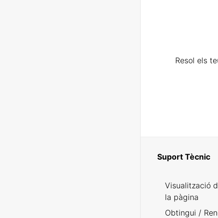
Resol els t
Suport Tècnic
Visualització 
la pàgina
Obtingui / Ren