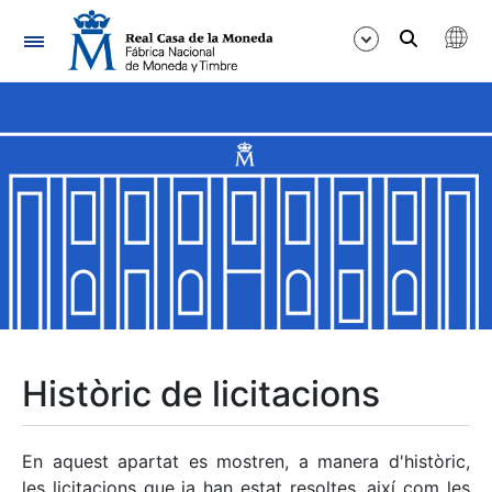
Navegació
Mostra/Amaga
Mostra/Amaga
Mostra/Amaga
Mostra/Amaga
Mostra/Amaga
Històric de licitacions
Mostra/Amaga
En aquest apartat es mostren, a manera d'històric,
les licitacions que ja han estat resoltes, així com les