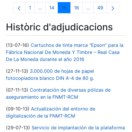
1
...
14
15
16
...
49
Pàgina
Pàgines intermèdies Utilitzeu TAB per na
Pàgina
Pàgina
Pàgina
Pàgines intermèdies
Pàgina
Històric d'adjudicacions
(13-07-16)
Cartuchos de tinta marca "Epson" para la
Fábrica Nacional De Moneda Y Timbre – Real Casa
De La Moneda durante el año 2016
(27-11-13)
3.000.000 de hojas de papel
fotocopiadora blanco DIN A-4 de 80 g.
(07-11-13)
Contratación de diversas pólizas de
aseguramiento en la FNMT-RCM
(09-10-13)
Actualización del entorno de
digitalización de la FNMT-RCM
(29-07-13)
Servicio de implantación de la plataforma