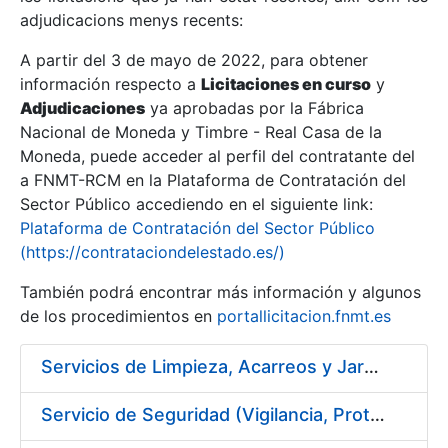
adjudicacions menys recents:
Mostra/Amaga
A partir del 3 de mayo de 2022, para obtener
información respecto a
Licitaciones en curso
y
Mostra/Amaga
Adjudicaciones
ya aprobadas por la Fábrica
Mostra/Amaga
Nacional de Moneda y Timbre - Real Casa de la
Moneda, puede acceder al perfil del contratante del
a FNMT-RCM en la Plataforma de Contratación del
Sector Público accediendo en el siguiente link:
Plataforma de Contratación del Sector Público
(https://contrataciondelestado.es/)
También podrá encontrar más información y algunos
de los procedimientos en
portallicitacion.fnmt.es
Servicios de Limpieza, Acarreos y Jardinería para la Fábrica Nacional de Moneda y Timbre – Real Casa de Moneda
Mostra/Amaga
Servicio de Seguridad (Vigilancia, Protección y Control) en los Centros de la FNMT-RCM en Madrid