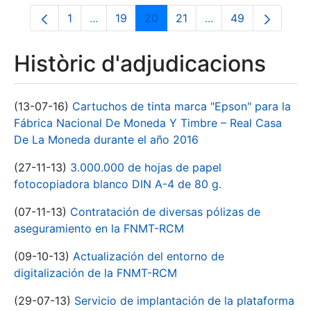
1
...
19
20
21
...
49
Pàgina
Pàgines intermèdies Utilitzeu TAB per na
Pàgina
Pàgina
Pàgina
Pàgines intermèdies
Pàgina
Històric d'adjudicacions
(13-07-16)
Cartuchos de tinta marca "Epson" para la
Fábrica Nacional De Moneda Y Timbre – Real Casa
De La Moneda durante el año 2016
(27-11-13)
3.000.000 de hojas de papel
fotocopiadora blanco DIN A-4 de 80 g.
(07-11-13)
Contratación de diversas pólizas de
aseguramiento en la FNMT-RCM
(09-10-13)
Actualización del entorno de
digitalización de la FNMT-RCM
(29-07-13)
Servicio de implantación de la plataforma