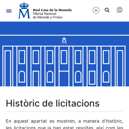
Navegació
Mostra/Amaga
Mostra/Amaga
Mostra/Amaga
Mostra/Amaga
Mostra/Amaga
Històric de licitacions
Mostra/Amaga
En aquest apartat es mostren, a manera d'històric,
les licitacions que ja han estat resoltes, així com les