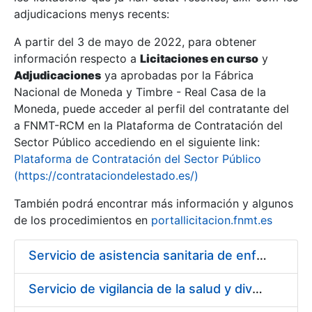
adjudicacions menys recents:
Mostra/Amaga
A partir del 3 de mayo de 2022, para obtener
información respecto a
Licitaciones en curso
y
Mostra/Amaga
Adjudicaciones
ya aprobadas por la Fábrica
Mostra/Amaga
Nacional de Moneda y Timbre - Real Casa de la
Moneda, puede acceder al perfil del contratante del
a FNMT-RCM en la Plataforma de Contratación del
Sector Público accediendo en el siguiente link:
Plataforma de Contratación del Sector Público
(https://contrataciondelestado.es/)
También podrá encontrar más información y algunos
de los procedimientos en
portallicitacion.fnmt.es
Servicio de asistencia sanitaria de enfermería de urgencias en la Fábrica Nacional de Moneda y Timbre - Real Casa de la Moneda
Mostra/Amaga
Servicio de vigilancia de la salud y diversas actividades preventivas en la Fábrica de Papel de Burgos y actividades sanitarias en el centro de trabajo de Madrid de la Fábrica Nacional de Moneda y Timbre - Real Casa de la Moneda