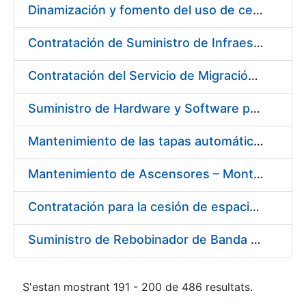
Dinamización y fomento del uso de certificados CERES en Redes Sociales
Contratación de Suministro de Infraestructura para entorno de Preservación de Datos
Contratación del Servicio de Migración del Sistema ACSFE a Opentext
Suministro de Hardware y Software para la Ampliación de la Infraestructura del Área de Digitalización en la FNMT-RCM
Mantenimiento de las tapas automáticas HYGOLET, instaladas en los inodoros de los aseos de la FNMT-RCM, así como el suministro de recambios originales de rollos de plástico
Mantenimiento de Ascensores – Montacargas Instalados en Fábrica de Papel de Burgos
Contratación para la cesión de espacios para la instalación de soportes publicitarios en solar de la FNMT-RCM situado en la confluencia de las calles Cruz del Sur, calle de los Astros y calle del Doctor Esquerdo. Referencia NJ01-2017
Suministro de Rebobinador de Banda de Papel
S'estan mostrant 191 - 200 de 486 resultats.