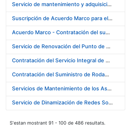
Servicio de mantenimiento y adquisición de las tapas automáticas HYGOLET instaladas en la FNMT-RCM de Madrid, y el suministro de rollos de plásticos originales
Suscripción de Acuerdo Marco para el Suministro de Material de Ferretería para la Entidad Pública Empresarial Fábrica Nacional de Moneda y Timbre-Real Casa de la Moneda (FNMT-RCM)
Acuerdo Marco - Contratación del suministro de Material de Electricidad para la Fábrica de papel de Burgos. PA AM /FP/004/2020-2021
Servicio de Renovación del Punto de Venta de la Tienda del Museo de la FNMT-RCM
Contratación del Servicio Integral de Cardioprotección para sus Sedes de Madrid y Burgos
Contratación del Suministro de Rodamientos y Material de Transmisiones para la Fábrica Nacional de Moneda y Timbre - Real Casa de la Moneda
Servicios de Mantenimiento de los Ascensores, Montacargas y Plataformas de Minusválidos instalados en la Fábrica de Papel de Burgos
Servicio de Dinamización de Redes Sociales
S'estan mostrant 91 - 100 de 486 resultats.