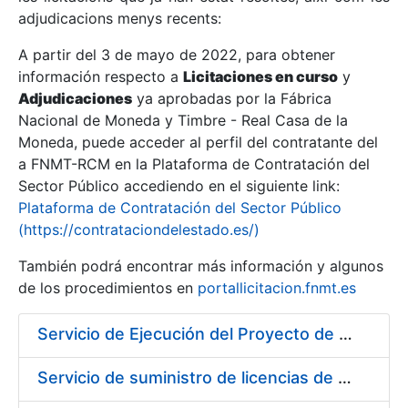
adjudicacions menys recents:
Mostra/Amaga
A partir del 3 de mayo de 2022, para obtener
información respecto a
Licitaciones en curso
y
Mostra/Amaga
Adjudicaciones
ya aprobadas por la Fábrica
Mostra/Amaga
Nacional de Moneda y Timbre - Real Casa de la
Moneda, puede acceder al perfil del contratante del
a FNMT-RCM en la Plataforma de Contratación del
Sector Público accediendo en el siguiente link:
Plataforma de Contratación del Sector Público
(https://contrataciondelestado.es/)
También podrá encontrar más información y algunos
de los procedimientos en
portallicitacion.fnmt.es
Servicio de Ejecución del Proyecto de Diseño, Construcción, Montaje, Desmontaje y Transporte de Stands para las diferentes Ferias Nacionales e Internacionales a celebrar durante 2020
Mostra/Amaga
Servicio de suministro de licencias de productos BES12