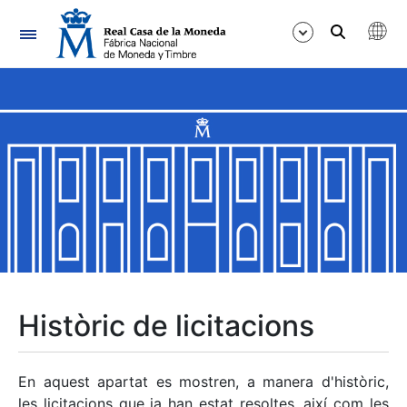
Navegació
Mostra/Amaga
Mostra/Amaga
Mostra/Amaga
Mostra/Amaga
Mostra/Amaga
Històric de licitacions
Mostra/Amaga
En aquest apartat es mostren, a manera d'històric,
les licitacions que ja han estat resoltes, així com les