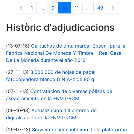
1
...
9
10
11
...
49
Pàgina
Pàgines intermèdies Utilitzeu TAB per na
Pàgina
Pàgina
Pàgina
Pàgines intermèdies 
Pàgina
Històric d'adjudicacions
(13-07-16)
Cartuchos de tinta marca "Epson" para la
Fábrica Nacional De Moneda Y Timbre – Real Casa
De La Moneda durante el año 2016
(27-11-13)
3.000.000 de hojas de papel
fotocopiadora blanco DIN A-4 de 80 g.
(07-11-13)
Contratación de diversas pólizas de
aseguramiento en la FNMT-RCM
(09-10-13)
Actualización del entorno de
digitalización de la FNMT-RCM
(29-07-13)
Servicio de implantación de la plataforma