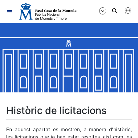
Navegació
Mostra/Amaga
Mostra/Amaga
Mostra/Amaga
Mostra/Amaga
Mostra/Amaga
Històric de licitacions
Mostra/Amaga
En aquest apartat es mostren, a manera d'històric,
les licitacions que ja han estat resoltes, així com les