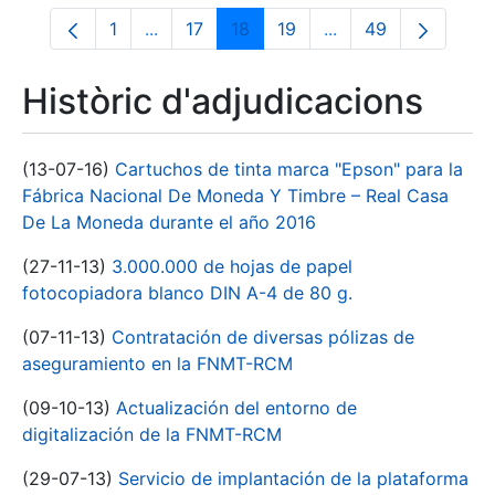
1
...
17
18
19
...
49
Pàgina
Pàgines intermèdies Utilitzeu TAB per na
Pàgina
Pàgina
Pàgina
Pàgines intermèdies
Pàgina
Històric d'adjudicacions
(13-07-16)
Cartuchos de tinta marca "Epson" para la
Fábrica Nacional De Moneda Y Timbre – Real Casa
De La Moneda durante el año 2016
(27-11-13)
3.000.000 de hojas de papel
fotocopiadora blanco DIN A-4 de 80 g.
(07-11-13)
Contratación de diversas pólizas de
aseguramiento en la FNMT-RCM
(09-10-13)
Actualización del entorno de
digitalización de la FNMT-RCM
(29-07-13)
Servicio de implantación de la plataforma