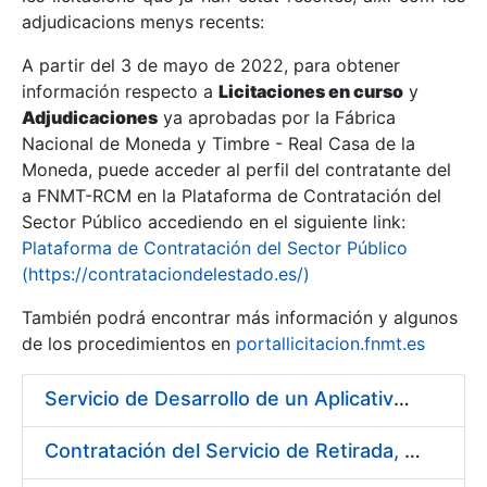
adjudicacions menys recents:
Mostra/Amaga
A partir del 3 de mayo de 2022, para obtener
información respecto a
Licitaciones en curso
y
Mostra/Amaga
Adjudicaciones
ya aprobadas por la Fábrica
Mostra/Amaga
Nacional de Moneda y Timbre - Real Casa de la
Moneda, puede acceder al perfil del contratante del
a FNMT-RCM en la Plataforma de Contratación del
Sector Público accediendo en el siguiente link:
Plataforma de Contratación del Sector Público
(https://contrataciondelestado.es/)
También podrá encontrar más información y algunos
de los procedimientos en
portallicitacion.fnmt.es
Servicio de Desarrollo de un Aplicativo para la Generación de Claves
Mostra/Amaga
Contratación del Servicio de Retirada, Transporte y Gestión de Briquetas en Fábrica de Papel de Burgos