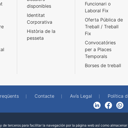
at
Funcionari o
disponibles
Laboral Fix
Identitat
Oferta Pública de
Corporativa
re
Treball / Treball
Història de la
Fix
pesseta
Convocatóries
tal
per a Places
Temporals
Borses de treball
freqüents
Contacte
Avís Legal
Política d
LinkedIn
Facebook
WhatsApp
 de terceros para facilitar la navegación por la página web así como almacenar 