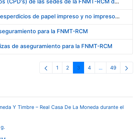
Conexión mediante fibra óptica de los centros de proceso de datos (CPD's) de las sedes de la FNMT-RCM de Burgos y Madrid
Contratación de enajenación y retirada de recortes sobrantes y desperdicios de papel impreso y no impreso durante el año 2022
 aseguramiento para la FNMT-RCM
pólizas de aseguramiento para la FNMT-RCM
1
2
3
4
...
49
Pàgina
Pàgina
Pàgina
Pàgina
Pàgines intermèd
Pàgina
oneda Y Timbre – Real Casa De La Moneda durante el
g.