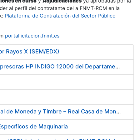
ciones en curso
y
Adjudicaciones
ya aprobadas por la
er al perfil del contratante del a FNMT-RCM en la
k:
Plataforma de Contratación del Sector Público
en
portallicitacion.fnmt.es
por Rayos X (SEM/EDX)
Servicio de Mantenimiento y Asistencia Técnica Integral de las Impresoras HP INDIGO 12000 del Departamento de Timbre y serie III HP 7900 Departamento de Imprenta/Tarjetas en su sede de Madrid
Contratación del Suministro de Gas Natural para la Fábrica Nacional de Moneda y Timbre – Real Casa de Moneda, en sus centros de trabajo de Madrid y Burgos
specíficos de Maquinaria