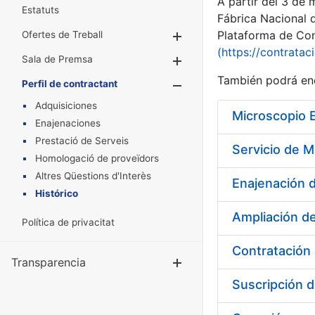
A partir del 3 de
Estatuts
Fábrica Nacional 
Plataforma de Cont
Ofertes de Treball
Mostra/Amaga
(https://contratac
Sala de Premsa
Mostra/Amaga
También podrá enc
Perfil de contractant
Mostra/Amaga
Adquisiciones
Microscopio 
Enajenaciones
Prestació de Serveis
Homologació de proveïdors
Altres Qüestions d'Interès
Enajenación d
Histórico
Ampliación de
Política de privacitat
Transparencia
Mostra/Amag
Suscripción 