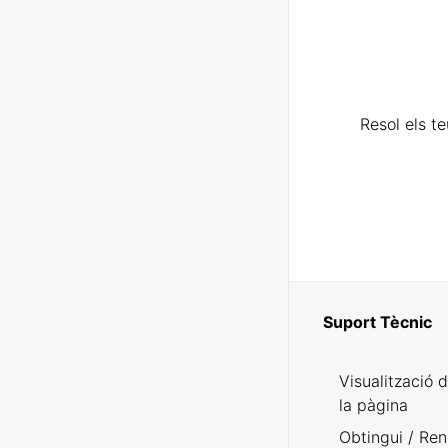
Resol els t
Suport Tècnic
Visualització 
la pàgina
Obtingui / Ren