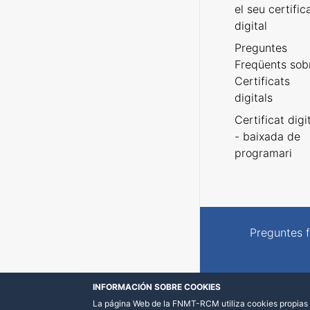
el seu certific
digital
Preguntes
Freqüents sob
Certificats
digitals
Certificat digi
- baixada de
programari
Preguntes 
INFORMACIÓN SOBRE COOKIES
La página Web de la FNMT-RCM utiliza cookies propias y