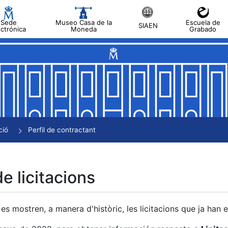
Sede
Museo Casa de la
Escuela de
SIAEN
ectrónica
Moneda
Grabado
a
a
a
a
ció
Perfil de contractant
a
de licitacions
es mostren, a manera d'històric, les licitacions que ja han 