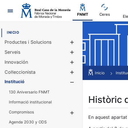
Navegació
FNMT
Ceres
El
INICIO
Productes i Solucions
Mostra/Amag
Serveis
Mostra/Amag
Innovación
Mostra/Amag
Col·leccionista
Mostra/Amag
Inicio
Institu
Institució
Mostra/Amag
130 Aniversario FNMT
Històric 
Informació institucional
Compromisos
Mostra/Amaga
En aquest apartat 
Agenda 2030 y ODS