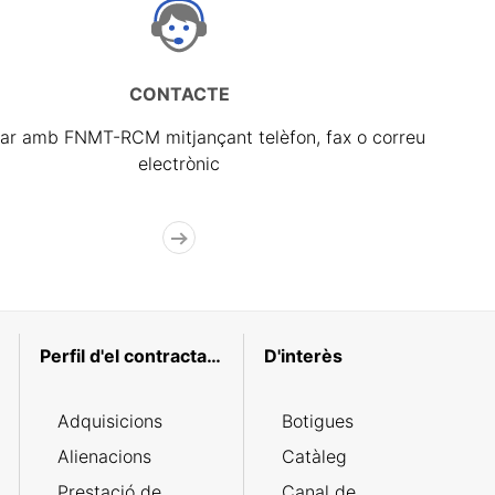
CONTACTE
ar amb FNMT-RCM mitjançant telèfon, fax o correu
electrònic
Perfil d'el contractant
D'interès
Adquisicions
Botigues
Alienacions
Catàleg
Prestació de
Canal de