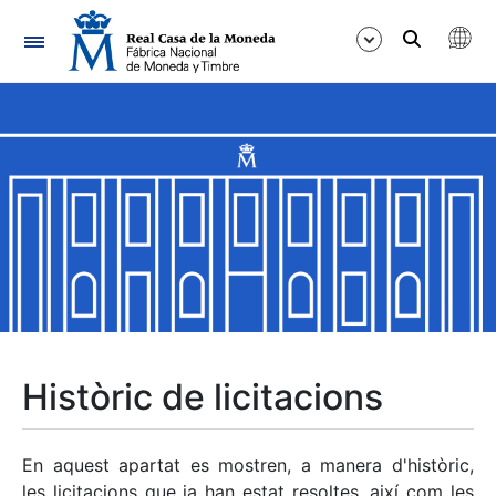
Navegació
Mostra/Amaga
Mostra/Amaga
Mostra/Amaga
Mostra/Amaga
Mostra/Amaga
Històric de licitacions
Mostra/Amaga
En aquest apartat es mostren, a manera d'històric,
les licitacions que ja han estat resoltes, així com les