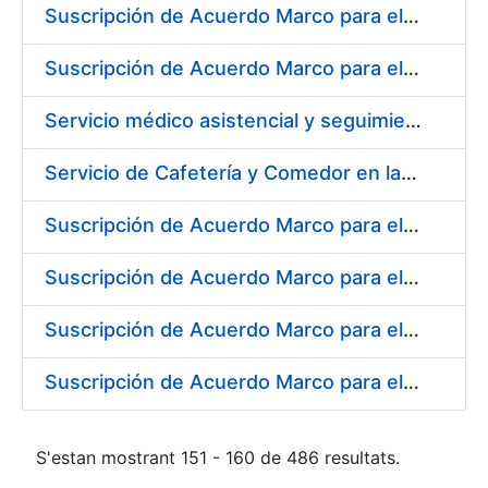
Suscripción de Acuerdo Marco para el Suministro de Material de Ferretería para la Fábrica de Papel de Seguridad de la FNMT-RCM en Burgos
Suscripción de Acuerdo Marco para el Suministro de Material de Electricidad para la Fábrica de Papel de Seguridad de la FNMT-RCM en Burgos
Servicio médico asistencial y seguimiento del absentismo laboral para la FNMT-RCM en su sede de Burgos
Servicio de Cafetería y Comedor en la Sede Central de la Fábrica Nacional de Moneda y Timbre-Real Casa de la Moneda en Madrid
Suscripción de Acuerdo Marco para el Suministro de Herramienta y Materiales Específicos para Mecanizado
Suscripción de Acuerdo Marco para el Suministro de Material de Electricidad
Suscripción de Acuerdo Marco para el Suministro de Repuestos Específicos de Maquinaria
Suscripción de Acuerdo Marco para el Suministro de Material de Transmisiones de Potencia, Rodamientos, Estanqueidad e Hidráulica
S'estan mostrant 151 - 160 de 486 resultats.