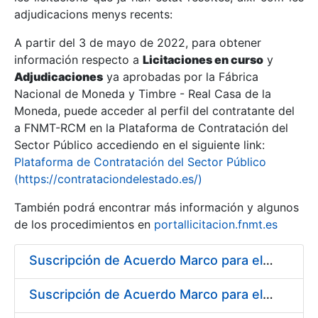
adjudicacions menys recents:
Mostra/Amaga
A partir del 3 de mayo de 2022, para obtener
información respecto a
Licitaciones en curso
y
Mostra/Amaga
Adjudicaciones
ya aprobadas por la Fábrica
Mostra/Amaga
Nacional de Moneda y Timbre - Real Casa de la
Moneda, puede acceder al perfil del contratante del
a FNMT-RCM en la Plataforma de Contratación del
Sector Público accediendo en el siguiente link:
Plataforma de Contratación del Sector Público
(https://contrataciondelestado.es/)
También podrá encontrar más información y algunos
de los procedimientos en
portallicitacion.fnmt.es
Suscripción de Acuerdo Marco para el Suministro de Acero para la fabricación de puntas para troqueles, punzones y matrices
Mostra/Amaga
Suscripción de Acuerdo Marco para el Suministro de Rodamientos y material de Transmisión para la Fábrica de Papel de Seguridad de la FNMT-RCM en Burgos