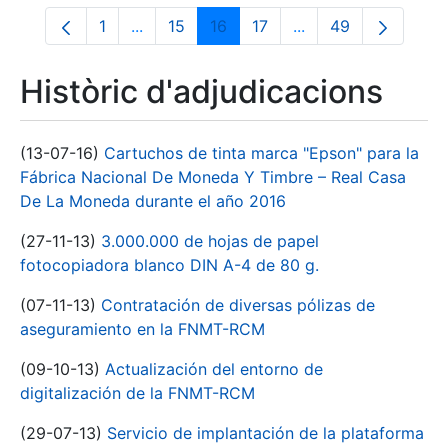
1
...
15
16
17
...
49
Pàgina
Pàgines intermèdies Utilitzeu TAB per na
Pàgina
Pàgina
Pàgina
Pàgines intermèdies
Pàgina
Històric d'adjudicacions
(13-07-16)
Cartuchos de tinta marca "Epson" para la
Fábrica Nacional De Moneda Y Timbre – Real Casa
De La Moneda durante el año 2016
(27-11-13)
3.000.000 de hojas de papel
fotocopiadora blanco DIN A-4 de 80 g.
(07-11-13)
Contratación de diversas pólizas de
aseguramiento en la FNMT-RCM
(09-10-13)
Actualización del entorno de
digitalización de la FNMT-RCM
(29-07-13)
Servicio de implantación de la plataforma