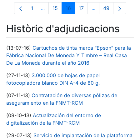
1
...
15
16
17
...
49
Pàgina
Pàgines intermèdies Utilitzeu TAB per na
Pàgina
Pàgina
Pàgina
Pàgines intermèdies
Pàgina
Històric d'adjudicacions
(13-07-16)
Cartuchos de tinta marca "Epson" para la
Fábrica Nacional De Moneda Y Timbre – Real Casa
De La Moneda durante el año 2016
(27-11-13)
3.000.000 de hojas de papel
fotocopiadora blanco DIN A-4 de 80 g.
(07-11-13)
Contratación de diversas pólizas de
aseguramiento en la FNMT-RCM
(09-10-13)
Actualización del entorno de
digitalización de la FNMT-RCM
(29-07-13)
Servicio de implantación de la plataforma