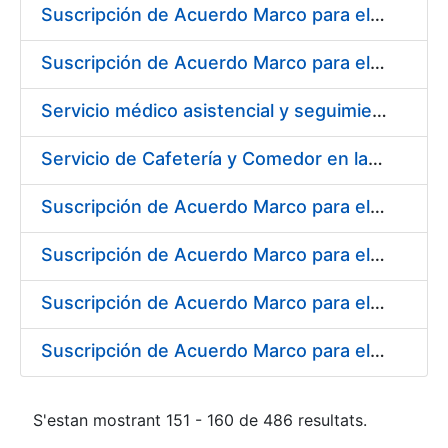
Suscripción de Acuerdo Marco para el Suministro de Material de Ferretería para la Fábrica de Papel de Seguridad de la FNMT-RCM en Burgos
Suscripción de Acuerdo Marco para el Suministro de Material de Electricidad para la Fábrica de Papel de Seguridad de la FNMT-RCM en Burgos
Servicio médico asistencial y seguimiento del absentismo laboral para la FNMT-RCM en su sede de Burgos
Servicio de Cafetería y Comedor en la Sede Central de la Fábrica Nacional de Moneda y Timbre-Real Casa de la Moneda en Madrid
Suscripción de Acuerdo Marco para el Suministro de Herramienta y Materiales Específicos para Mecanizado
Suscripción de Acuerdo Marco para el Suministro de Material de Electricidad
Suscripción de Acuerdo Marco para el Suministro de Repuestos Específicos de Maquinaria
Suscripción de Acuerdo Marco para el Suministro de Material de Transmisiones de Potencia, Rodamientos, Estanqueidad e Hidráulica
S'estan mostrant 151 - 160 de 486 resultats.