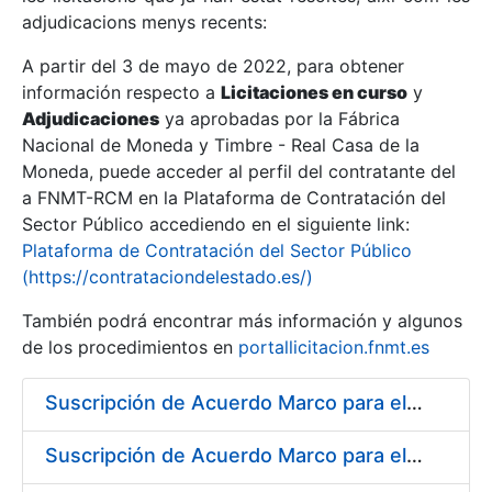
adjudicacions menys recents:
Mostra/Amaga
A partir del 3 de mayo de 2022, para obtener
información respecto a
Licitaciones en curso
y
Mostra/Amaga
Adjudicaciones
ya aprobadas por la Fábrica
Mostra/Amaga
Nacional de Moneda y Timbre - Real Casa de la
Moneda, puede acceder al perfil del contratante del
a FNMT-RCM en la Plataforma de Contratación del
Sector Público accediendo en el siguiente link:
Plataforma de Contratación del Sector Público
(https://contrataciondelestado.es/)
También podrá encontrar más información y algunos
de los procedimientos en
portallicitacion.fnmt.es
Suscripción de Acuerdo Marco para el Suministro de Acero para la fabricación de puntas para troqueles, punzones y matrices
Mostra/Amaga
Suscripción de Acuerdo Marco para el Suministro de Rodamientos y material de Transmisión para la Fábrica de Papel de Seguridad de la FNMT-RCM en Burgos