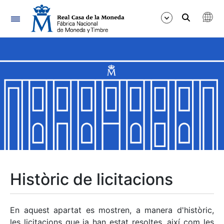
Navegació
Mostra/Amaga
Mostra/Amaga
Mostra/Amaga
Mostra/Amaga
Mostra/Amaga
Històric de licitacions
Mostra/Amaga
En aquest apartat es mostren, a manera d'històric,
les licitacions que ja han estat resoltes, així com les