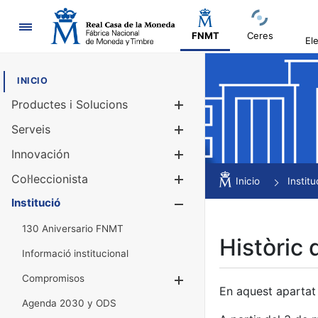
Navegació
FNMT
Ceres
El
INICIO
Productes i Solucions
Mostra/Amag
Serveis
Mostra/Amag
Innovación
Mostra/Amag
Col·leccionista
Mostra/Amag
Inicio
Institu
Institució
Mostra/Amag
130 Aniversario FNMT
Històric 
Informació institucional
Compromisos
Mostra/Amaga
En aquest apartat 
Agenda 2030 y ODS