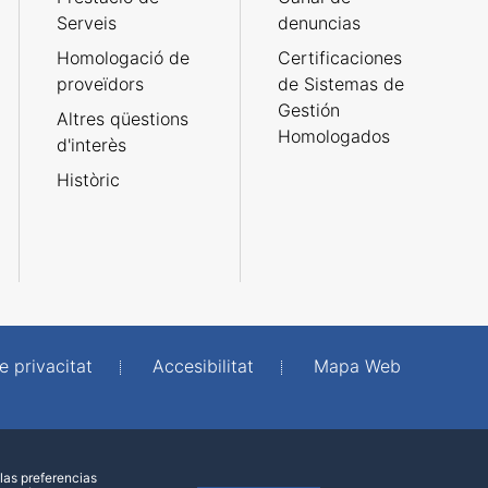
Serveis
denuncias
Homologació de
Certificaciones
proveïdors
de Sistemas de
Gestión
Altres qüestions
Homologados
d'interès
Històric
e privacitat
Accesibilitat
Mapa Web
las preferencias