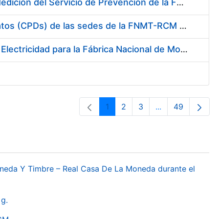
Servicio de Calibración y Verificación Externa de los Equipos de Medición del Servicio de Prevención de la FNMT-RCM
Conexión mediante Fibra Óptica de los Centros de Proceso de Datos (CPDs) de las sedes de la FNMT-RCM de Burgos y Madrid
Contratación de acuerdo marco para el Suministro de Material de Electricidad para la Fábrica Nacional de Moneda y Timbre-Real Casa de la Moneda en su centro de trabajo de Burgos
1
2
3
...
49
Pàgina
Pàgina
Pàgina
Pàgines intermèd
Pàgina
oneda Y Timbre – Real Casa De La Moneda durante el
g.