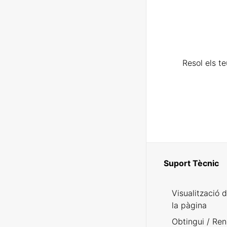
Resol els t
Suport Tècnic
Visualització 
la pàgina
Obtingui / Ren