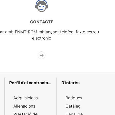
CONTACTE
ar amb FNMT-RCM mitjançant telèfon, fax o correu
electrònic
Perfil d'el contractant
D'interès
Adquisicions
Botigues
Alienacions
Catàleg
Prestació de
Canal de