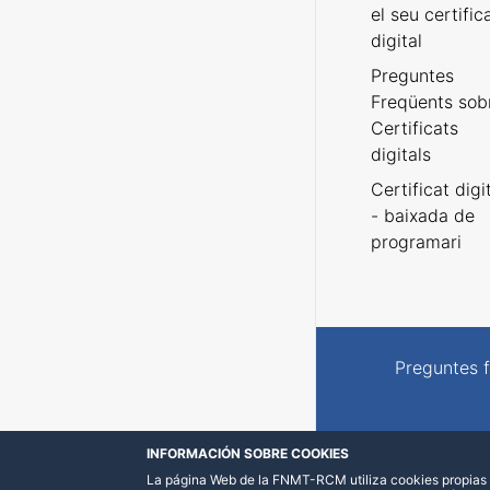
el seu certific
digital
Preguntes
Freqüents sob
Certificats
digitals
Certificat digi
- baixada de
programari
Preguntes 
INFORMACIÓN SOBRE COOKIES
La página Web de la FNMT-RCM utiliza cookies propias y