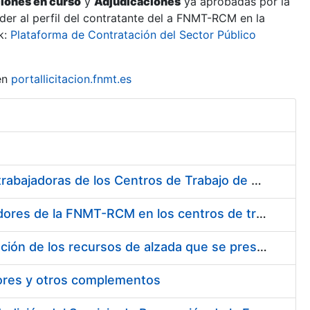
ciones en curso
y
Adjudicaciones
ya aprobadas por la
er al perfil del contratante del a FNMT-RCM en la
k:
Plataforma de Contratación del Sector Público
en
portallicitacion.fnmt.es
Suministro de Protectores Auditivos a medida para las personas trabajadoras de los Centros de Trabajo de Madrid y Burgos
Suministro de gafas graduadas antiproyecciones para los trabajadores de la FNMT-RCM en los centros de trabajo de Madrid y Burgos
Servicios de una empresa externa para el asesoramiento y resolución de los recursos de alzada que se presentan relacionados con procesos de selección para la FNMT-RCM
tores y otros complementos