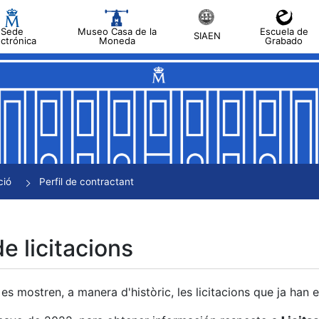
Sede
Museo Casa de la
Escuela de
SIAEN
ectrónica
Moneda
Grabado
a
a
a
a
ció
Perfil de contractant
a
de licitacions
es mostren, a manera d'històric, les licitacions que ja han 