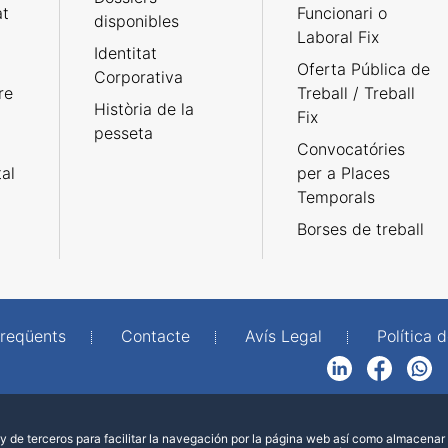
at
Funcionari o
disponibles
Laboral Fix
Identitat
Oferta Pública de
Corporativa
re
Treball / Treball
Història de la
Fix
pesseta
Convocatóries
tal
per a Places
Temporals
Borses de treball
freqüents
Contacte
Avís Legal
Política d
LinkedIn
Facebook
WhatsApp
 de terceros para facilitar la navegación por la página web así como almacenar 