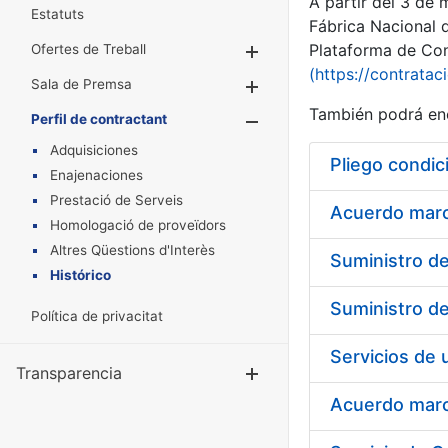
A partir del 3 de
Estatuts
Fábrica Nacional 
Plataforma de Cont
Ofertes de Treball
Mostra/Amaga
(https://contratac
Sala de Premsa
Mostra/Amaga
También podrá enc
Perfil de contractant
Mostra/Amaga
Adquisiciones
Pliego condic
Enajenaciones
Prestació de Serveis
Acuerdo marco
Homologació de proveïdors
Altres Qüestions d'Interès
Histórico
Política de privacitat
Transparencia
Mostra/Amag
Acuerdo marco