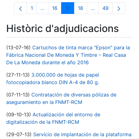
1
...
16
17
18
...
49
Pàgina
Pàgines intermèdies Utilitzeu TAB per na
Pàgina
Pàgina
Pàgina
Pàgines intermèdies
Pàgina
Històric d'adjudicacions
(13-07-16)
Cartuchos de tinta marca "Epson" para la
Fábrica Nacional De Moneda Y Timbre – Real Casa
De La Moneda durante el año 2016
(27-11-13)
3.000.000 de hojas de papel
fotocopiadora blanco DIN A-4 de 80 g.
(07-11-13)
Contratación de diversas pólizas de
aseguramiento en la FNMT-RCM
(09-10-13)
Actualización del entorno de
digitalización de la FNMT-RCM
(29-07-13)
Servicio de implantación de la plataforma