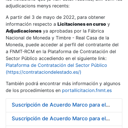
adjudicacions menys recents:
Mostra/Amaga
A partir del 3 de mayo de 2022, para obtener
información respecto a
Licitaciones en curso
y
Mostra/Amaga
Adjudicaciones
ya aprobadas por la Fábrica
Mostra/Amaga
Nacional de Moneda y Timbre - Real Casa de la
Moneda, puede acceder al perfil del contratante del
a FNMT-RCM en la Plataforma de Contratación del
Sector Público accediendo en el siguiente link:
Plataforma de Contratación del Sector Público
(https://contrataciondelestado.es/)
También podrá encontrar más información y algunos
de los procedimientos en
portallicitacion.fnmt.es
Suscripción de Acuerdo Marco para el Suministro de Material de Hierro para la Fábrica de Papel de Seguridad de la FNMT-RCM en Burgos
Mostra/Amaga
Suscripción de Acuerdo Marco para el Suministro de Material de Neumática para la Fábrica de Papel de Seguridad de la FNMT-RCM en Burgos