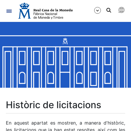
Navegació
Mostra/Amaga
Mostra/Amaga
Mostra/Amaga
Mostra/Amaga
Mostra/Amaga
Històric de licitacions
Mostra/Amaga
En aquest apartat es mostren, a manera d'històric,
les licitacions que ja han estat resoltes, així com les