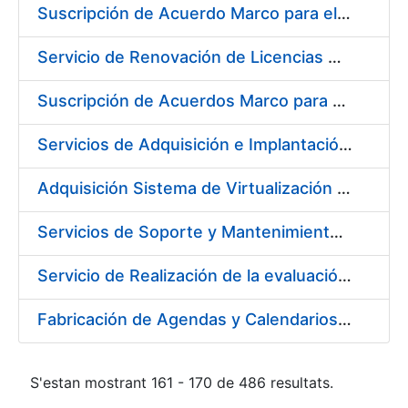
Suscripción de Acuerdo Marco para el Suministro de Material de Acero Inoxidable para la Fábrica de Papel de Seguridad de la FNMT-RCM en Burgos
Servicio de Renovación de Licencias Adobe
Suscripción de Acuerdos Marco para el Suministro de Equipos de Protección Individual (EPI’s)
Servicios de Adquisición e Implantación de un Sistema de Gestión Corporativa e Integrada de la Prevención de Riesgos Laborales
Adquisición Sistema de Virtualización VMWARE CERES
Servicios de Soporte y Mantenimiento de Licencias de Software y Help Desk de la Infraestructura de la Fábrica Nacional de Moneda y Timbre-Real Casa de la Moneda
Servicio de Realización de la evaluación de Riesgos Psicosociales y de salud laboral en los puestos de trabajo de la FNMT-RCM
Fabricación de Agendas y Calendarios para FNMT-RCM
S'estan mostrant 161 - 170 de 486 resultats.