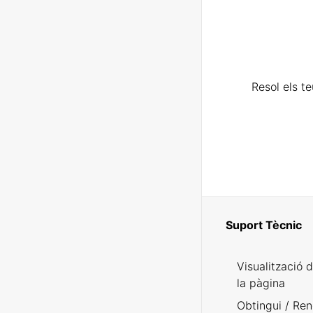
Resol els t
Suport Tècnic
Visualització 
la pàgina
Obtingui / Ren