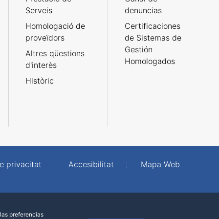
Serveis
denuncias
Homologació de
Certificaciones
proveïdors
de Sistemas de
Gestión
Altres qüestions
Homologados
d'interès
Històric
e privacitat
Accesibilitat
Mapa Web
las preferencias