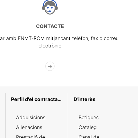
CONTACTE
ar amb FNMT-RCM mitjançant telèfon, fax o correu
electrònic
Perfil d'el contractant
D'interès
Adquisicions
Botigues
Alienacions
Catàleg
Prestació de
Canal de