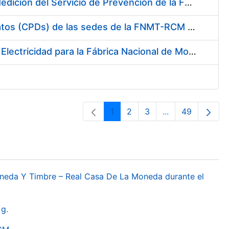
Servicio de Calibración y Verificación Externa de los Equipos de Medición del Servicio de Prevención de la FNMT-RCM
Conexión mediante Fibra Óptica de los Centros de Proceso de Datos (CPDs) de las sedes de la FNMT-RCM de Burgos y Madrid
Contratación de acuerdo marco para el Suministro de Material de Electricidad para la Fábrica Nacional de Moneda y Timbre-Real Casa de la Moneda en su centro de trabajo de Burgos
1
2
3
...
49
Pàgina
Pàgina
Pàgina
Pàgines intermèd
Pàgina
oneda Y Timbre – Real Casa De La Moneda durante el
g.