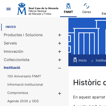
Navegació
FNMT
Ceres
El
INICIO
Productes i Solucions
Mostra/Amag
Serveis
Mostra/Amag
Innovación
Mostra/Amag
Col·leccionista
Mostra/Amag
Inicio
Institu
Institució
Mostra/Amag
130 Aniversario FNMT
Històric 
Informació institucional
Compromisos
Mostra/Amaga
En aquest apartat 
Agenda 2030 y ODS