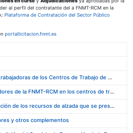
ciones en curso
y
Adjudicaciones
ya aprobadas por la
er al perfil del contratante del a FNMT-RCM en la
k:
Plataforma de Contratación del Sector Público
en
portallicitacion.fnmt.es
Suministro de Protectores Auditivos a medida para las personas trabajadoras de los Centros de Trabajo de Madrid y Burgos
Suministro de gafas graduadas antiproyecciones para los trabajadores de la FNMT-RCM en los centros de trabajo de Madrid y Burgos
Servicios de una empresa externa para el asesoramiento y resolución de los recursos de alzada que se presentan relacionados con procesos de selección para la FNMT-RCM
tores y otros complementos