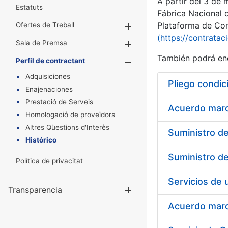
A partir del 3 de
Estatuts
Fábrica Nacional 
Plataforma de Cont
Ofertes de Treball
Mostra/Amaga
(https://contratac
Sala de Premsa
Mostra/Amaga
También podrá enc
Perfil de contractant
Mostra/Amaga
Adquisiciones
Pliego condic
Enajenaciones
Prestació de Serveis
Acuerdo marco
Homologació de proveïdors
Altres Qüestions d'Interès
Histórico
Política de privacitat
Transparencia
Mostra/Amag
Acuerdo marco