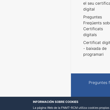
el seu certific
digital
Preguntes
Freqüents sob
Certificats
digitals
Certificat digi
- baixada de
programari
Preguntes 
INFORMACIÓN SOBRE COOKIES
La página Web de la FNMT-RCM utiliza cookies propias y