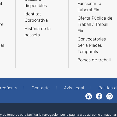
at
Funcionari o
disponibles
Laboral Fix
Identitat
Oferta Pública de
Corporativa
re
Treball / Treball
Història de la
Fix
pesseta
Convocatóries
tal
per a Places
Temporals
Borses de treball
freqüents
Contacte
Avís Legal
Política d
LinkedIn
Facebook
WhatsApp
 de terceros para facilitar la navegación por la página web así como almacenar 