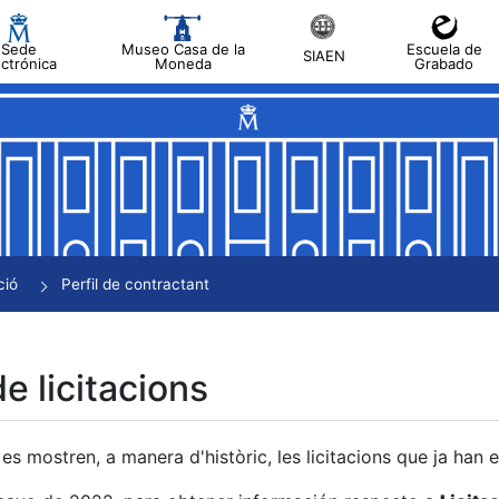
Sede
Museo Casa de la
Escuela de
SIAEN
ectrónica
Moneda
Grabado
a
a
a
a
ció
Perfil de contractant
a
de licitacions
es mostren, a manera d'històric, les licitacions que ja han 