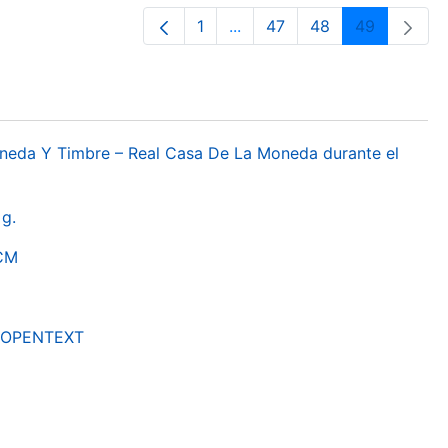
1
...
47
48
49
Pàgina
Pàgines intermèdies Utilitz
Pàgina
Pàgina
Pàgina
oneda Y Timbre – Real Casa De La Moneda durante el
g.
RCM
by OPENTEXT