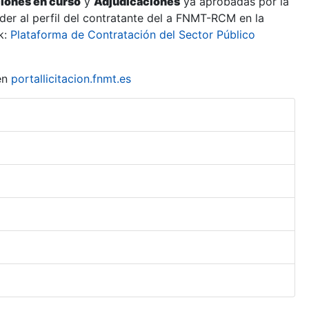
ciones en curso
y
Adjudicaciones
ya aprobadas por la
er al perfil del contratante del a FNMT-RCM en la
k:
Plataforma de Contratación del Sector Público
en
portallicitacion.fnmt.es