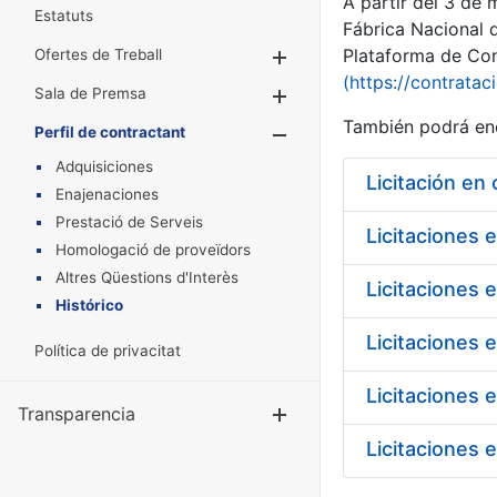
A partir del 3 de
Estatuts
Fábrica Nacional 
Plataforma de Cont
Ofertes de Treball
Mostra/Amaga
(https://contratac
Sala de Premsa
Mostra/Amaga
También podrá enc
Perfil de contractant
Mostra/Amaga
Adquisiciones
Licitación en
Enajenaciones
Prestació de Serveis
Licitaciones 
Homologació de proveïdors
Altres Qüestions d'Interès
Licitaciones 
Histórico
Licitaciones 
Política de privacitat
Licitaciones 
Transparencia
Mostra/Amag
Licitaciones 