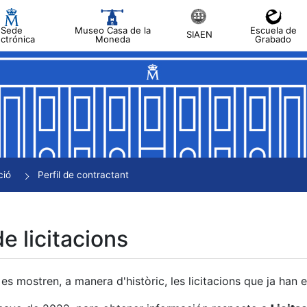
Sede
Museo Casa de la
Escuela de
SIAEN
ectrónica
Moneda
Grabado
a
a
a
a
ció
Perfil de contractant
a
de licitacions
es mostren, a manera d'històric, les licitacions que ja han 