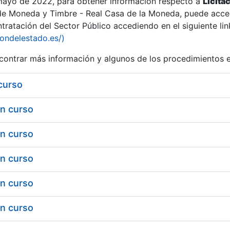
 mayo de 2022, para obtener información respecto a
Licita
de Moneda y Timbre - Real Casa de la Moneda, puede acced
ratación del Sector Público accediendo en el siguiente lin
iondelestado.es/)
ontrar más información y algunos de los procedimientos 
 curso
en curso
en curso
en curso
en curso
a
en curso