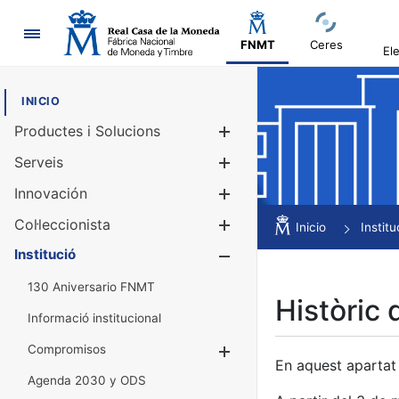
Navegació
FNMT
Ceres
El
INICIO
Productes i Solucions
Mostra/Amag
Serveis
Mostra/Amag
Innovación
Mostra/Amag
Col·leccionista
Mostra/Amag
Inicio
Institu
Institució
Mostra/Amag
130 Aniversario FNMT
Històric 
Informació institucional
Compromisos
Mostra/Amaga
En aquest apartat 
Agenda 2030 y ODS