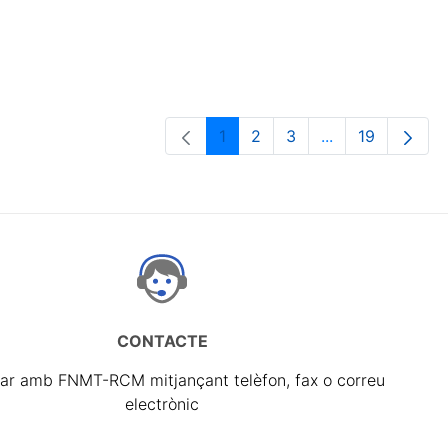
1
2
3
...
19
Pàgina
Pàgina
Pàgina
Pàgines intermè
Pàgina
CONTACTE
ar amb FNMT-RCM mitjançant telèfon, fax o correu
electrònic