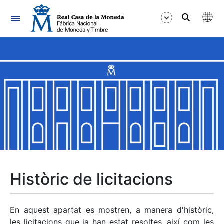
Navegació
Mostra/Amaga
Mostra/Amaga
Mostra/Amaga
Mostra/Amaga
Mostra/Amaga
Històric de licitacions
Mostra/Amaga
En aquest apartat es mostren, a manera d'històric,
les licitacions que ja han estat resoltes, així com les