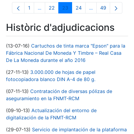
1
...
22
23
24
...
49
Pàgina
Pàgines intermèdies Utilitzeu TAB per nav
Pàgina
Pàgina
Pàgina
Pàgines intermèdie
Pàgina
Històric d'adjudicacions
(13-07-16)
Cartuchos de tinta marca "Epson" para la
Fábrica Nacional De Moneda Y Timbre – Real Casa
De La Moneda durante el año 2016
(27-11-13)
3.000.000 de hojas de papel
fotocopiadora blanco DIN A-4 de 80 g.
(07-11-13)
Contratación de diversas pólizas de
aseguramiento en la FNMT-RCM
(09-10-13)
Actualización del entorno de
digitalización de la FNMT-RCM
(29-07-13)
Servicio de implantación de la plataforma