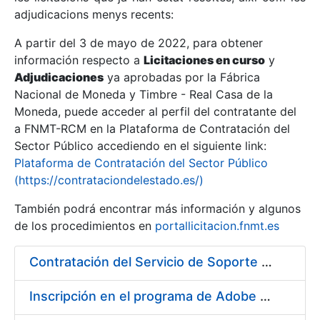
adjudicacions menys recents:
Mostra/Amaga
A partir del 3 de mayo de 2022, para obtener
información respecto a
Licitaciones en curso
y
Mostra/Amaga
Adjudicaciones
ya aprobadas por la Fábrica
Mostra/Amaga
Nacional de Moneda y Timbre - Real Casa de la
Moneda, puede acceder al perfil del contratante del
a FNMT-RCM en la Plataforma de Contratación del
Sector Público accediendo en el siguiente link:
Plataforma de Contratación del Sector Público
(https://contrataciondelestado.es/)
También podrá encontrar más información y algunos
de los procedimientos en
portallicitacion.fnmt.es
Contratación del Servicio de Soporte de Sistemas BMC
Mostra/Amaga
Inscripción en el programa de Adobe CLP