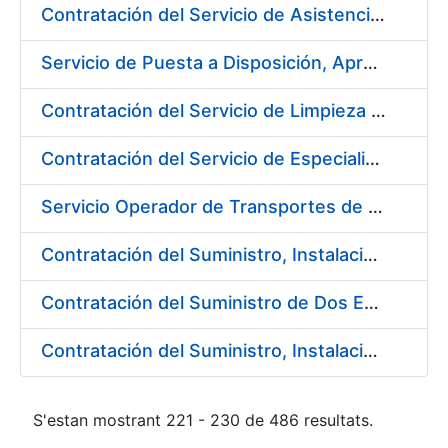
Contratación del Servicio de Asistencia Técnica Ambiental en la Fábrica de Papel de Burgos
Servicio de Puesta a Disposición, Aprovisionamiento y Mantenimiento de Máquinas Expendedoras de Alimentos Sólidos y Bebidas Calientes y Frías
Contratación del Servicio de Limpieza en la FNMT-RCM para el año 2018
Contratación del Servicio de Especialistas Técnicos en Prevención y Extinción de Incendios en los centros de la Fábrica Nacional de Moneda y Timbre – Real Casa de la Moneda
Servicio Operador de Transportes de Seguridad para los diferentes Servicios de Mercancías de la Fábrica Nacional de Moneda y Timbre-Real Casa de la Moneda
Contratación del Suministro, Instalación y Puesta en Marcha de Equipos y Sistemas de Seguridad para el nuevo edificio de la Fábrica de Papel, en Burgos, de la FNMT-RCM
Contratación del Suministro de Dos Enfriadoras de Agua para la Central de Producción EF-3 en la Fábrica Nacional de Moneda y Timbre-Real Casa de la Moneda
Contratación del Suministro, Instalación y Puesta en Marcha de los sistemas de Aire Acondicionado para nueva Máquina de Papel
S'estan mostrant 221 - 230 de 486 resultats.