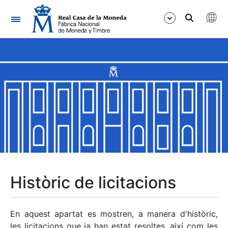
Navegació
Mostra/Amaga
Mostra/Amaga
Mostra/Amaga
Mostra/Amaga
Mostra/Amaga
Històric de licitacions
Mostra/Amaga
En aquest apartat es mostren, a manera d'històric,
les licitacions que ja han estat resoltes, així com les