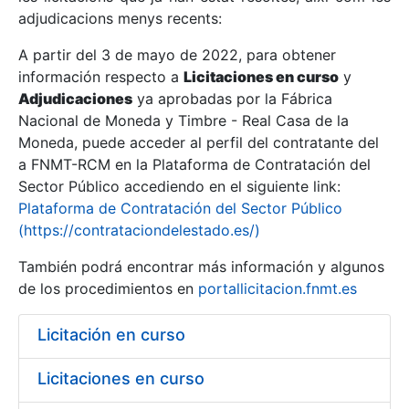
adjudicacions menys recents:
Mostra/Amaga
A partir del 3 de mayo de 2022, para obtener
información respecto a
Licitaciones en curso
y
Mostra/Amaga
Adjudicaciones
ya aprobadas por la Fábrica
Mostra/Amaga
Nacional de Moneda y Timbre - Real Casa de la
Moneda, puede acceder al perfil del contratante del
a FNMT-RCM en la Plataforma de Contratación del
Sector Público accediendo en el siguiente link:
Plataforma de Contratación del Sector Público
(https://contrataciondelestado.es/)
También podrá encontrar más información y algunos
de los procedimientos en
portallicitacion.fnmt.es
Licitación en curso
Mostra/Amaga
Licitaciones en curso