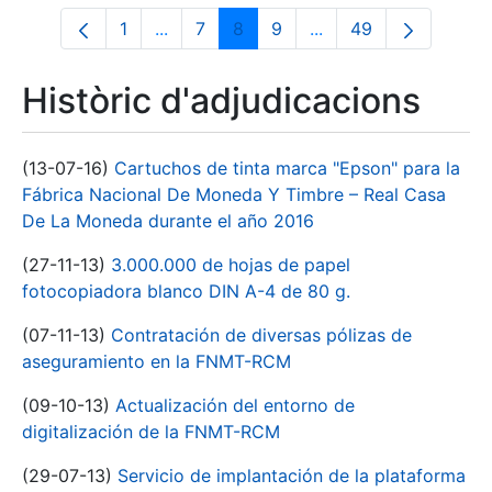
1
...
7
8
9
...
49
Pàgina
Pàgines intermèdies Utilitzeu TAB per n
Pàgina
Pàgina
Pàgina
Pàgines intermèdies 
Pàgina
Històric d'adjudicacions
(13-07-16)
Cartuchos de tinta marca "Epson" para la
Fábrica Nacional De Moneda Y Timbre – Real Casa
De La Moneda durante el año 2016
(27-11-13)
3.000.000 de hojas de papel
fotocopiadora blanco DIN A-4 de 80 g.
(07-11-13)
Contratación de diversas pólizas de
aseguramiento en la FNMT-RCM
(09-10-13)
Actualización del entorno de
digitalización de la FNMT-RCM
(29-07-13)
Servicio de implantación de la plataforma