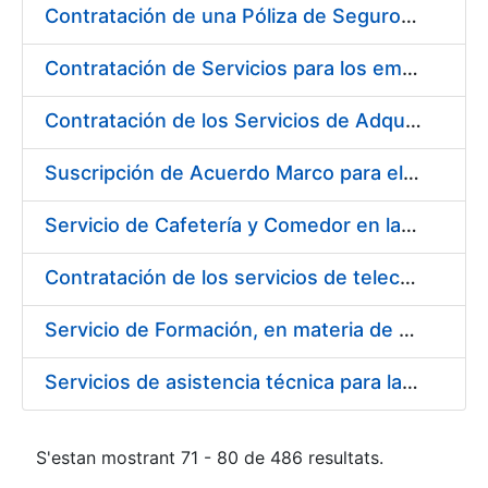
Contratación de una Póliza de Seguro Colectivo de Asistencia Sanitaria para la Fábrica Nacional de Moneda y Timbre – Real Casa de la Moneda
Contratación de Servicios para los empleados de la Fábrica Nacional de Moneda y Timbre-Real Casa de la Moneda para el año 2020, en ejecución de la sentencia número 511/2020 de la Sala de lo Social del Tribunal Supremo (Cesta de Navidad)
Contratación de los Servicios de Adquisición, Renovación y Mantenimiento de Licencias Software de Ofimática ( 2 lotes)
Suscripción de Acuerdo Marco para el Suministro de Material de Acero Inoxidable de la Entidad Pública Empresarial Fábrica Nacional de Moneda y Timbre-Real Casa de la Moneda (FNMT-RCM)
Servicio de Cafetería y Comedor en la sede central de la Fábrica Nacional de Moneda y Timbre-Real Casa de la Moneda en Madrid
Contratación de los servicios de telecomunicaciones para la FNMT-RCM
Servicio de Formación, en materia de Prevención de Riesgos Laborales, de Cursos de Operador de Carretillas de Manutención, Puente Grúa, Polipastos y Plataformas Móviles de Personal (PEMP), en su sede de Madrid y Burgos
Servicios de asistencia técnica para la realización de análisis de las aguas potables
S'estan mostrant 71 - 80 de 486 resultats.