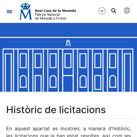
Navegació
Mostra/Amaga
Mostra/Amaga
Mostra/Amaga
Mostra/Amaga
Mostra/Amaga
Històric de licitacions
Mostra/Amaga
En aquest apartat es mostren, a manera d'històric,
les licitacions que ja han estat resoltes, així com les