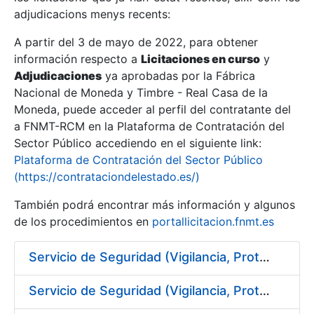
adjudicacions menys recents:
Mostra/Amaga
A partir del 3 de mayo de 2022, para obtener
información respecto a
Licitaciones en curso
y
Mostra/Amaga
Adjudicaciones
ya aprobadas por la Fábrica
Mostra/Amaga
Nacional de Moneda y Timbre - Real Casa de la
Moneda, puede acceder al perfil del contratante del
a FNMT-RCM en la Plataforma de Contratación del
Sector Público accediendo en el siguiente link:
Plataforma de Contratación del Sector Público
(https://contrataciondelestado.es/)
También podrá encontrar más información y algunos
de los procedimientos en
portallicitacion.fnmt.es
Servicio de Seguridad (Vigilancia, Protección y Control) en los centros de la FNMT-RCM en Burgos
Mostra/Amaga
Servicio de Seguridad (Vigilancia, Protección y Control) en los centros de la FNMT-RCM en Madrid