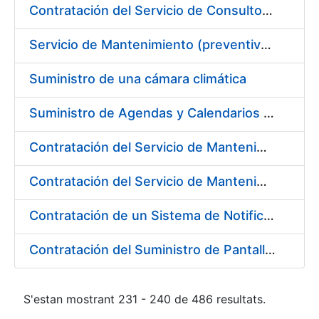
Contratación del Servicio de Consultoría para la Definición de la Arquitectura Empresarial de la FNMT-RCM
Servicio de Mantenimiento (preventivo, correctivo y legal) de los Aparatos Elevadores de la Fábrica Nacional de Moneda y Timbre-Real Casa de la Moneda, en Madrid.
Suministro de una cámara climática
Suministro de Agendas y Calendarios para la FNMT-RCM
Contratación del Servicio de Mantenimiento de Licencias de Liferay
Contratación del Servicio de Mantenimiento de los equipos multifuncionales marca Ricoh
Contratación de un Sistema de Notificaciones y Comunicaciones Electrónicas, mediante Dirección Electrónica Habilitada
Contratación del Suministro de Pantallas basadas en Tecnología LED
S'estan mostrant 231 - 240 de 486 resultats.