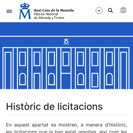
Navegació
Mostra/Amaga
Mostra/Amaga
Mostra/Amaga
Mostra/Amaga
Mostra/Amaga
Històric de licitacions
Mostra/Amaga
En aquest apartat es mostren, a manera d'històric,
les licitacions que ja han estat resoltes, així com les