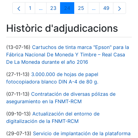
1
...
23
24
25
...
49
Pàgina
Pàgines intermèdies Utilitzeu TAB per nav
Pàgina
Pàgina
Pàgina
Pàgines intermèdie
Pàgina
Històric d'adjudicacions
(13-07-16)
Cartuchos de tinta marca "Epson" para la
Fábrica Nacional De Moneda Y Timbre – Real Casa
De La Moneda durante el año 2016
(27-11-13)
3.000.000 de hojas de papel
fotocopiadora blanco DIN A-4 de 80 g.
(07-11-13)
Contratación de diversas pólizas de
aseguramiento en la FNMT-RCM
(09-10-13)
Actualización del entorno de
digitalización de la FNMT-RCM
(29-07-13)
Servicio de implantación de la plataforma