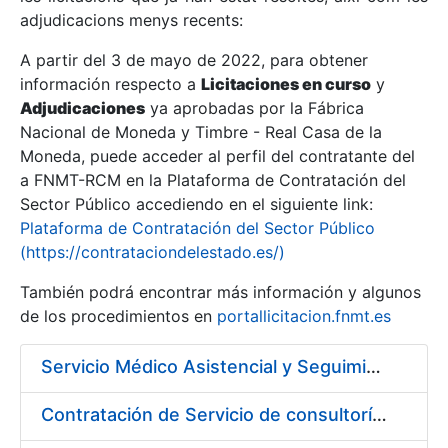
adjudicacions menys recents:
Mostra/Amaga
A partir del 3 de mayo de 2022, para obtener
información respecto a
Licitaciones en curso
y
Mostra/Amaga
Adjudicaciones
ya aprobadas por la Fábrica
Mostra/Amaga
Nacional de Moneda y Timbre - Real Casa de la
Moneda, puede acceder al perfil del contratante del
a FNMT-RCM en la Plataforma de Contratación del
Sector Público accediendo en el siguiente link:
Plataforma de Contratación del Sector Público
(https://contrataciondelestado.es/)
También podrá encontrar más información y algunos
de los procedimientos en
portallicitacion.fnmt.es
Servicio Médico Asistencial y Seguimiento del Absentismo Laboral
Mostra/Amaga
Contratación de Servicio de consultoría para implantación por fases de un sistema de gestión del ciclo de vida de las aplicaciones en el área de desarrollo de CERES (Fase 1).