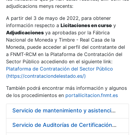
adjudicacions menys recents:
Mostra/Amaga
A partir del 3 de mayo de 2022, para obtener
información respecto a
Licitaciones en curso
y
Mostra/Amaga
Adjudicaciones
ya aprobadas por la Fábrica
Mostra/Amaga
Nacional de Moneda y Timbre - Real Casa de la
Moneda, puede acceder al perfil del contratante del
a FNMT-RCM en la Plataforma de Contratación del
Sector Público accediendo en el siguiente link:
Plataforma de Contratación del Sector Público
(https://contrataciondelestado.es/)
También podrá encontrar más información y algunos
de los procedimientos en
portallicitacion.fnmt.es
Servicio de mantenimiento y asistencia técnica de equipos audiovisuales y alquiler de equipos de sonido y video y de interpretación simultánea en las instalaciones de la FNMT-RCM en Madrid
Mostra/Amaga
Servicio de Auditorías de Certificación de los sistemas de gestión de la FNMT-RCM