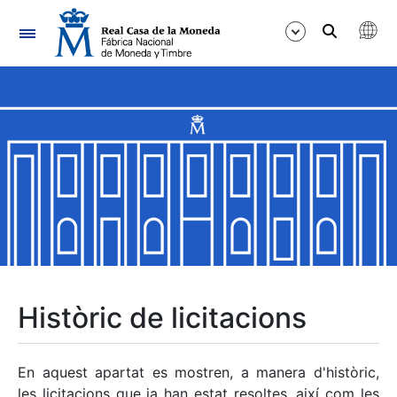
Navegació
Mostra/Amaga
Mostra/Amaga
Mostra/Amaga
Mostra/Amaga
Mostra/Amaga
Històric de licitacions
Mostra/Amaga
En aquest apartat es mostren, a manera d'històric,
les licitacions que ja han estat resoltes, així com les