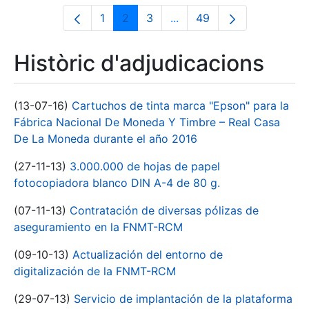
1
2
3
...
49
Pàgina
Pàgina
Pàgina
Pàgines intermèdies Utili
Pàgina
Històric d'adjudicacions
(13-07-16)
Cartuchos de tinta marca "Epson" para la
Fábrica Nacional De Moneda Y Timbre – Real Casa
De La Moneda durante el año 2016
(27-11-13)
3.000.000 de hojas de papel
fotocopiadora blanco DIN A-4 de 80 g.
(07-11-13)
Contratación de diversas pólizas de
aseguramiento en la FNMT-RCM
(09-10-13)
Actualización del entorno de
digitalización de la FNMT-RCM
(29-07-13)
Servicio de implantación de la plataforma