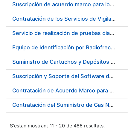
Suscripción de acuerdo marco para los Servicios de Catering y Almuerzos Protocolarios para eventos celebrados en la Real Casa de la Moneda – Fábrica Nacional de Moneda y Timbre
Contratación de los Servicios de Vigilancia de la Salud Individual y Colectiva y diversas actividades preventivas y sanitarias
Servicio de realización de pruebas diagnósticas de COVID-19
Equipo de Identificación por Radiofrecuencia (RFID)
Suministro de Cartuchos y Depósitos de Tinta Originales para Impresoras
Suscripción y Soporte del Software de Diseño Carveco
Contratación de Acuerdo Marco para el Suministro de Rodamientos y Material de Transmisiones para la Fábrica Nacional de Moneda y Timbre – Real Casa de la Moneda
Contratación del Suministro de Gas Natural para la Fábrica Nacional de Moneda y Timbre – Real Casa de Moneda, en sus centros de trabajo de Madrid y Burgos
S'estan mostrant 11 - 20 de 486 resultats.