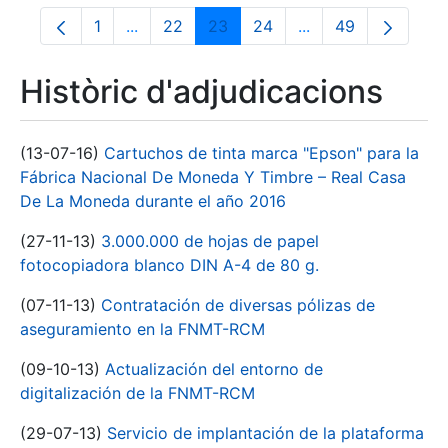
1
...
22
23
24
...
49
Pàgina
Pàgines intermèdies Utilitzeu TAB per nav
Pàgina
Pàgina
Pàgina
Pàgines intermèdie
Pàgina
Històric d'adjudicacions
(13-07-16)
Cartuchos de tinta marca "Epson" para la
Fábrica Nacional De Moneda Y Timbre – Real Casa
De La Moneda durante el año 2016
(27-11-13)
3.000.000 de hojas de papel
fotocopiadora blanco DIN A-4 de 80 g.
(07-11-13)
Contratación de diversas pólizas de
aseguramiento en la FNMT-RCM
(09-10-13)
Actualización del entorno de
digitalización de la FNMT-RCM
(29-07-13)
Servicio de implantación de la plataforma