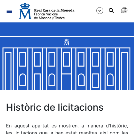
Navegació
Mostra/Amaga
Mostra/Amaga
Mostra/Amaga
Mostra/Amaga
Mostra/Amaga
Històric de licitacions
Mostra/Amaga
En aquest apartat es mostren, a manera d'històric,
les licitacions que ja han estat resoltes, així com les