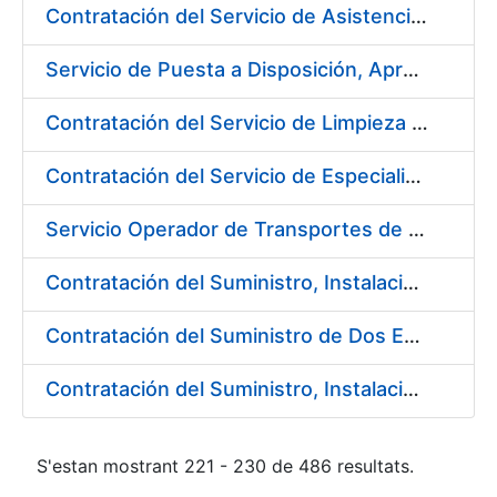
Contratación del Servicio de Asistencia Técnica Ambiental en la Fábrica de Papel de Burgos
Servicio de Puesta a Disposición, Aprovisionamiento y Mantenimiento de Máquinas Expendedoras de Alimentos Sólidos y Bebidas Calientes y Frías
Contratación del Servicio de Limpieza en la FNMT-RCM para el año 2018
Contratación del Servicio de Especialistas Técnicos en Prevención y Extinción de Incendios en los centros de la Fábrica Nacional de Moneda y Timbre – Real Casa de la Moneda
Servicio Operador de Transportes de Seguridad para los diferentes Servicios de Mercancías de la Fábrica Nacional de Moneda y Timbre-Real Casa de la Moneda
Contratación del Suministro, Instalación y Puesta en Marcha de Equipos y Sistemas de Seguridad para el nuevo edificio de la Fábrica de Papel, en Burgos, de la FNMT-RCM
Contratación del Suministro de Dos Enfriadoras de Agua para la Central de Producción EF-3 en la Fábrica Nacional de Moneda y Timbre-Real Casa de la Moneda
Contratación del Suministro, Instalación y Puesta en Marcha de los sistemas de Aire Acondicionado para nueva Máquina de Papel
S'estan mostrant 221 - 230 de 486 resultats.