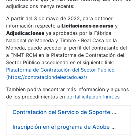
adjudicacions menys recents:
Mostra/Amaga
A partir del 3 de mayo de 2022, para obtener
información respecto a
Licitaciones en curso
y
Mostra/Amaga
Adjudicaciones
ya aprobadas por la Fábrica
Mostra/Amaga
Nacional de Moneda y Timbre - Real Casa de la
Moneda, puede acceder al perfil del contratante del
a FNMT-RCM en la Plataforma de Contratación del
Sector Público accediendo en el siguiente link:
Plataforma de Contratación del Sector Público
(https://contrataciondelestado.es/)
También podrá encontrar más información y algunos
de los procedimientos en
portallicitacion.fnmt.es
Contratación del Servicio de Soporte de Sistemas BMC
Mostra/Amaga
Inscripción en el programa de Adobe CLP