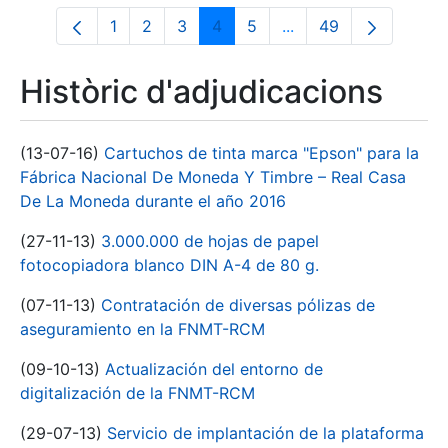
1
2
3
4
5
...
49
Pàgina
Pàgina
Pàgina
Pàgina
Pàgina
Pàgines intermèdies U
Pàgina
Històric d'adjudicacions
(13-07-16)
Cartuchos de tinta marca "Epson" para la
Fábrica Nacional De Moneda Y Timbre – Real Casa
De La Moneda durante el año 2016
(27-11-13)
3.000.000 de hojas de papel
fotocopiadora blanco DIN A-4 de 80 g.
(07-11-13)
Contratación de diversas pólizas de
aseguramiento en la FNMT-RCM
(09-10-13)
Actualización del entorno de
digitalización de la FNMT-RCM
(29-07-13)
Servicio de implantación de la plataforma