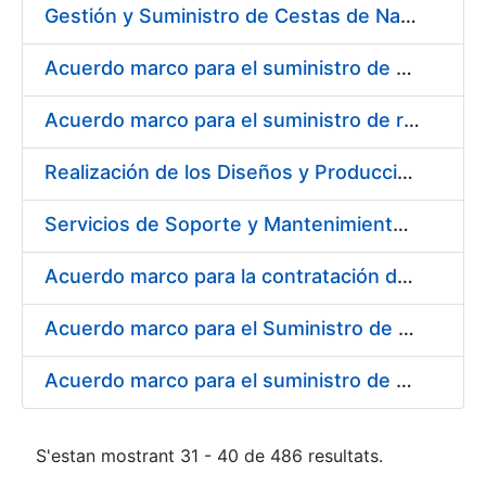
Gestión y Suministro de Cestas de Navidad para los trabajadores de la Fábrica Nacional de Moneda y Timbre-Real Casa de la Moneda (FNMT-RCM) para el año 2021
Acuerdo marco para el suministro de material de transmisiones de potencia, rodamientos, estanqueidad e hidráulica
Acuerdo marco para el suministro de repuestos específicos de maquinaria
Realización de los Diseños y Producción del Material Gráfico, en sus diferentes formatos y dispositivos, para la correcta comunicación, tanto interna como externa, de la entidad pública empresarial, Fábrica Nacional de Moneda y Timbre-Real Casa de la Moneda (FNMT-RCM)
Servicios de Soporte y Mantenimiento Integral (correctivo, preventivo, evolutivo) del Sistema de Gestión del Ciclo de Vida de las Aplicaciones en el Área de Desarrollo de CERES
Acuerdo marco para la contratación del suministro de material de informática para equipos de producción
Acuerdo marco para el Suministro de Consumibles Informáticos
Acuerdo marco para el suministro de material de filtración
S'estan mostrant 31 - 40 de 486 resultats.