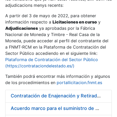
adjudicacions menys recents:
Mostra/Amaga
A partir del 3 de mayo de 2022, para obtener
información respecto a
Licitaciones en curso
y
Mostra/Amaga
Adjudicaciones
ya aprobadas por la Fábrica
Mostra/Amaga
Nacional de Moneda y Timbre - Real Casa de la
Moneda, puede acceder al perfil del contratante del
a FNMT-RCM en la Plataforma de Contratación del
Sector Público accediendo en el siguiente link:
Plataforma de Contratación del Sector Público
(https://contrataciondelestado.es/)
También podrá encontrar más información y algunos
de los procedimientos en
portallicitacion.fnmt.es
Contratación de Enajenación y Retirada de Chatarra de Hierro, Acero y Chapa de la RCM-FNMT
Mostra/Amaga
Acuerdo marco para el suministro de material de electricidad para la FNMT RCM en su sede de Madrid