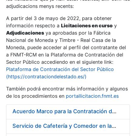
adjudicacions menys recents:
Mostra/Amaga
A partir del 3 de mayo de 2022, para obtener
información respecto a
Licitaciones en curso
y
Mostra/Amaga
Adjudicaciones
ya aprobadas por la Fábrica
Mostra/Amaga
Nacional de Moneda y Timbre - Real Casa de la
Moneda, puede acceder al perfil del contratante del
a FNMT-RCM en la Plataforma de Contratación del
Sector Público accediendo en el siguiente link:
Plataforma de Contratación del Sector Público
(https://contrataciondelestado.es/)
También podrá encontrar más información y algunos
de los procedimientos en
portallicitacion.fnmt.es
Acuerdo Marco para la Contratación del Suministro de Material de Ferretería
Mostra/Amaga
Servicio de Cafetería y Comedor en la sede central de la Fábrica Nacional de Moneda y Timbre-Real Casa de la Moneda en Madrid