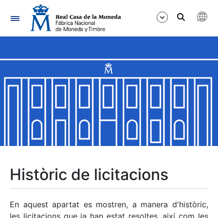
Navegació
Mostra/Amaga
Mostra/Amaga
Mostra/Amaga
Mostra/Amaga
Mostra/Amaga
Històric de licitacions
Mostra/Amaga
En aquest apartat es mostren, a manera d'històric,
les licitacions que ja han estat resoltes, així com les