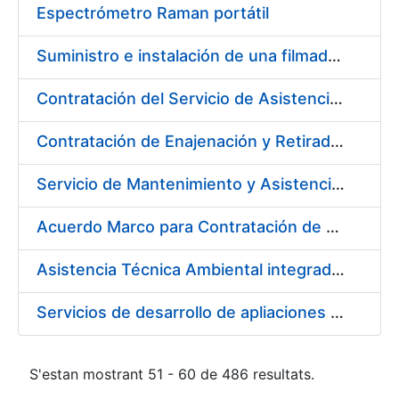
Espectrómetro Raman portátil
Suministro e instalación de una filmadora de plantillas pásticas
Contratación del Servicio de Asistencia Sanitaria de Enfermería de Urgencias
Contratación de Enajenación y Retirada de residuos de PVC, policarbonato y plásticos durante el año 2021
Servicio de Mantenimiento y Asistencia Técnica Integral de la máquina HP INDIGO 12000 del Departamento de Timbre en su sede de Madrid
Acuerdo Marco para Contratación de Servicios para desarrollo evolutivo de componentes software de la infraestructura de CERES
Asistencia Técnica Ambiental integrada en la Fábrica de Papel de Burgos
Servicios de desarrollo de apliaciones con APPWORKS
S'estan mostrant 51 - 60 de 486 resultats.