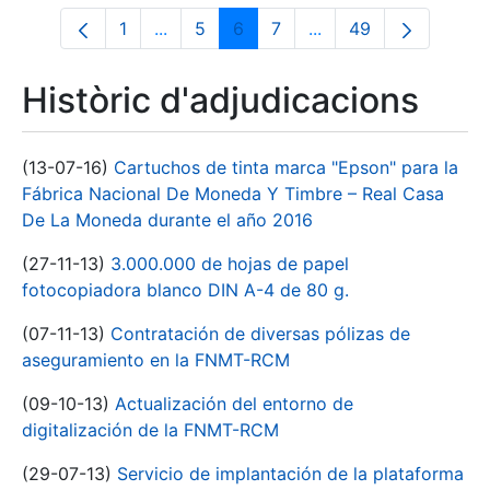
1
...
5
6
7
...
49
Pàgina
Pàgines intermèdies Utilitzeu TAB per n
Pàgina
Pàgina
Pàgina
Pàgines intermèdies 
Pàgina
Històric d'adjudicacions
(13-07-16)
Cartuchos de tinta marca "Epson" para la
Fábrica Nacional De Moneda Y Timbre – Real Casa
De La Moneda durante el año 2016
(27-11-13)
3.000.000 de hojas de papel
fotocopiadora blanco DIN A-4 de 80 g.
(07-11-13)
Contratación de diversas pólizas de
aseguramiento en la FNMT-RCM
(09-10-13)
Actualización del entorno de
digitalización de la FNMT-RCM
(29-07-13)
Servicio de implantación de la plataforma