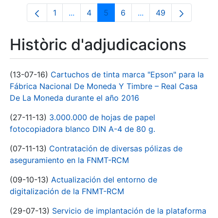
1
...
4
5
6
...
49
Pàgina
Pàgines intermèdies Utilitzeu TAB per n
Pàgina
Pàgina
Pàgina
Pàgines intermèdies 
Pàgina
Històric d'adjudicacions
(13-07-16)
Cartuchos de tinta marca "Epson" para la
Fábrica Nacional De Moneda Y Timbre – Real Casa
De La Moneda durante el año 2016
(27-11-13)
3.000.000 de hojas de papel
fotocopiadora blanco DIN A-4 de 80 g.
(07-11-13)
Contratación de diversas pólizas de
aseguramiento en la FNMT-RCM
(09-10-13)
Actualización del entorno de
digitalización de la FNMT-RCM
(29-07-13)
Servicio de implantación de la plataforma