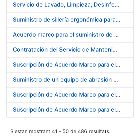
Servicio de Lavado, Limpieza, Desinfección y Descontaminación de la ropa de trabajo del personal de la FNMT-RCM de Madrid
Suministro de sillería ergonómica para la FNMT-RCM
Acuerdo marco para el suministro de material de fontanería y aire acondicionado
Contratación del Servicio de Mantenimiento de Carretillas Transportadoras-elevadoras
Suscripción de Acuerdo Marco para el Suministro de Material de Filtración
Suministro de un equipo de abrasión para ensayos de laboratorio
Suscripción de Acuerdo Marco para el Suministro de Material de Neumática
Suscripción de Acuerdo Marco para el Suministro de Material de Ferretería de la Entidad Pública Empresarial Fábrica Nacional de Moneda y Timbre-Real Casa de la Moneda
S'estan mostrant 41 - 50 de 486 resultats.