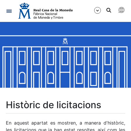
Navegació
Mostra/Amaga
Mostra/Amaga
Mostra/Amaga
Mostra/Amaga
Mostra/Amaga
Històric de licitacions
Mostra/Amaga
En aquest apartat es mostren, a manera d'històric,
les licitacions que ja han estat resoltes, així com les