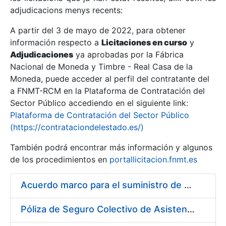
adjudicacions menys recents:
Mostra/Amaga
A partir del 3 de mayo de 2022, para obtener
información respecto a
Licitaciones en curso
y
Mostra/Amaga
Adjudicaciones
ya aprobadas por la Fábrica
Mostra/Amaga
Nacional de Moneda y Timbre - Real Casa de la
Moneda, puede acceder al perfil del contratante del
a FNMT-RCM en la Plataforma de Contratación del
Sector Público accediendo en el siguiente link:
Plataforma de Contratación del Sector Público
(https://contrataciondelestado.es/)
También podrá encontrar más información y algunos
de los procedimientos en
portallicitacion.fnmt.es
Acuerdo marco para el suministro de material de droguería y limpieza a la FNMT-RCM
Mostra/Amaga
Póliza de Seguro Colectivo de Asistencia Sanitaria