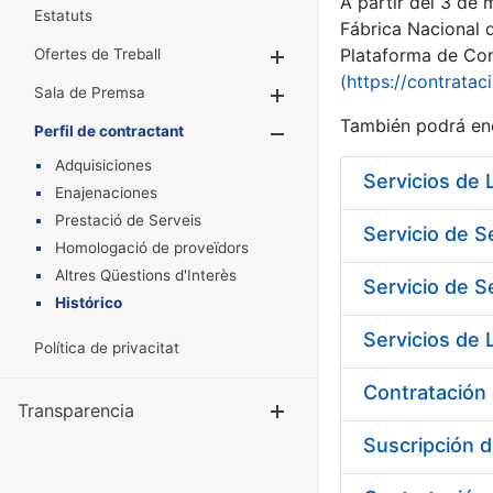
A partir del 3 de
Estatuts
Fábrica Nacional 
Plataforma de Cont
Ofertes de Treball
Mostra/Amaga
(https://contratac
Sala de Premsa
Mostra/Amaga
También podrá enc
Perfil de contractant
Mostra/Amaga
Adquisiciones
Enajenaciones
Prestació de Serveis
Servicio de S
Homologació de proveïdors
Altres Qüestions d'Interès
Servicio de S
Histórico
Política de privacitat
Contratación 
Transparencia
Mostra/Amag
Suscripción d