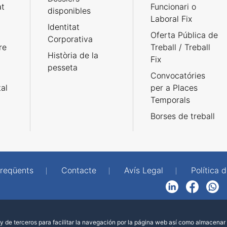
at
Funcionari o
disponibles
Laboral Fix
Identitat
Oferta Pública de
Corporativa
re
Treball / Treball
Història de la
Fix
pesseta
Convocatóries
tal
per a Places
Temporals
Borses de treball
freqüents
Contacte
Avís Legal
Política d
LinkedIn
Facebook
WhatsApp
 de terceros para facilitar la navegación por la página web así como almacenar 