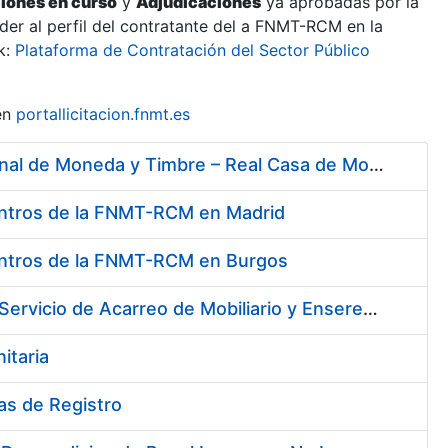
ciones en curso
y
Adjudicaciones
ya aprobadas por la
er al perfil del contratante del a FNMT-RCM en la
k:
Plataforma de Contratación del Sector Público
en
portallicitacion.fnmt.es
Servicios de Limpieza, Acarreos y Jardinería para la Fábrica Nacional de Moneda y Timbre – Real Casa de Moneda
 Centros de la FNMT-RCM en Madrid
 Centros de la FNMT-RCM en Burgos
Servicios de Limpieza de diversas Áreas y Edificios de la Fábrica, Servicio de Acarreo de Mobiliario y Enseres y Mantenimiento de las Zonas Ajardinadas, para la Fábrica de Papel de Burgos de la Fábrica Nacional de Moneda y Timbre – Real Casa de Moneda
itaria
nas de Registro