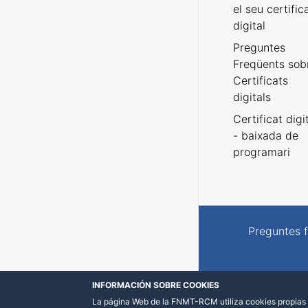
el seu certific
digital
Preguntes
Freqüents sob
Certificats
digitals
Certificat digi
- baixada de
programari
Preguntes 
INFORMACIÓN SOBRE COOKIES
La página Web de la FNMT-RCM utiliza cookies propias y