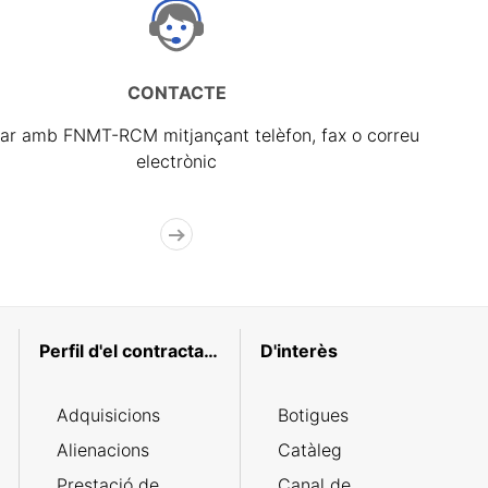
CONTACTE
ar amb FNMT-RCM mitjançant telèfon, fax o correu
electrònic
Perfil d'el contractant
D'interès
Adquisicions
Botigues
Alienacions
Catàleg
Prestació de
Canal de