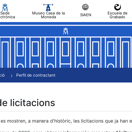
Sede
Museo Casa de la
Escuela de
SIAEN
ectrónica
Moneda
Grabado
a
a
a
a
ció
Perfil de contractant
a
de licitacions
es mostren, a manera d'històric, les licitacions que ja han 