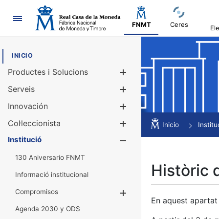
Navegació
FNMT
Ceres
El
INICIO
Productes i Solucions
Mostra/Amag
Serveis
Mostra/Amag
Innovación
Mostra/Amag
Col·leccionista
Mostra/Amag
Inicio
Institu
Institució
Mostra/Amag
130 Aniversario FNMT
Històric 
Informació institucional
Compromisos
Mostra/Amaga
En aquest apartat 
Agenda 2030 y ODS