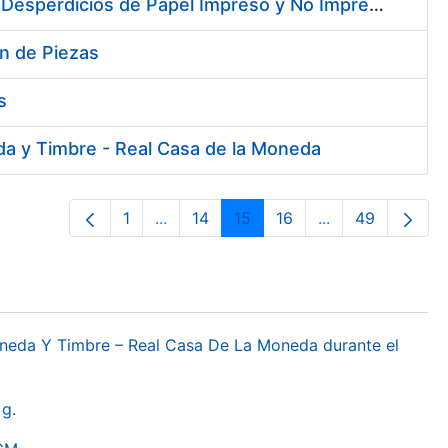
Contratación de Enajenación y Retirada de Recortes Sobrantes y Desperdicios de Papel Impreso y No Impreso durante el año 2019
ón de Piezas
s
da y Timbre - Real Casa de la Moneda
1
...
14
15
16
...
49
Pàgina
Pàgines intermèdies Utilitzeu TAB per
Pàgina
Pàgina
Pàgina
Pàgines intermèd
Pàgina
oneda Y Timbre – Real Casa De La Moneda durante el
g.