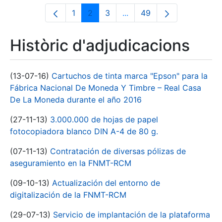
1
2
3
...
49
Pàgina
Pàgina
Pàgina
Pàgines intermèdies Utili
Pàgina
Històric d'adjudicacions
(13-07-16)
Cartuchos de tinta marca "Epson" para la
Fábrica Nacional De Moneda Y Timbre – Real Casa
De La Moneda durante el año 2016
(27-11-13)
3.000.000 de hojas de papel
fotocopiadora blanco DIN A-4 de 80 g.
(07-11-13)
Contratación de diversas pólizas de
aseguramiento en la FNMT-RCM
(09-10-13)
Actualización del entorno de
digitalización de la FNMT-RCM
(29-07-13)
Servicio de implantación de la plataforma