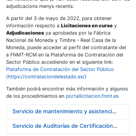
adjudicacions menys recents:
Mostra/Amaga
A partir del 3 de mayo de 2022, para obtener
información respecto a
Licitaciones en curso
y
Mostra/Amaga
Adjudicaciones
ya aprobadas por la Fábrica
Mostra/Amaga
Nacional de Moneda y Timbre - Real Casa de la
Moneda, puede acceder al perfil del contratante del
a FNMT-RCM en la Plataforma de Contratación del
Sector Público accediendo en el siguiente link:
Plataforma de Contratación del Sector Público
(https://contrataciondelestado.es/)
También podrá encontrar más información y algunos
de los procedimientos en
portallicitacion.fnmt.es
Servicio de mantenimiento y asistencia técnica de equipos audiovisuales y alquiler de equipos de sonido y video y de interpretación simultánea en las instalaciones de la FNMT-RCM en Madrid
Mostra/Amaga
Servicio de Auditorías de Certificación de los sistemas de gestión de la FNMT-RCM