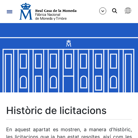
Navegació
Mostra/Amaga
Mostra/Amaga
Mostra/Amaga
Mostra/Amaga
Mostra/Amaga
Històric de licitacions
Mostra/Amaga
En aquest apartat es mostren, a manera d'històric,
les licitacions que ja han estat resoltes, així com les