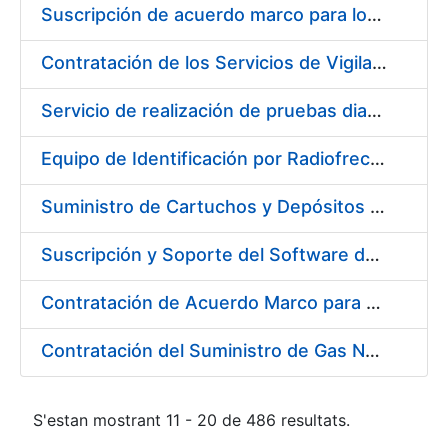
Suscripción de acuerdo marco para los Servicios de Catering y Almuerzos Protocolarios para eventos celebrados en la Real Casa de la Moneda – Fábrica Nacional de Moneda y Timbre
Contratación de los Servicios de Vigilancia de la Salud Individual y Colectiva y diversas actividades preventivas y sanitarias
Servicio de realización de pruebas diagnósticas de COVID-19
Equipo de Identificación por Radiofrecuencia (RFID)
Suministro de Cartuchos y Depósitos de Tinta Originales para Impresoras
Suscripción y Soporte del Software de Diseño Carveco
Contratación de Acuerdo Marco para el Suministro de Rodamientos y Material de Transmisiones para la Fábrica Nacional de Moneda y Timbre – Real Casa de la Moneda
Contratación del Suministro de Gas Natural para la Fábrica Nacional de Moneda y Timbre – Real Casa de Moneda, en sus centros de trabajo de Madrid y Burgos
S'estan mostrant 11 - 20 de 486 resultats.